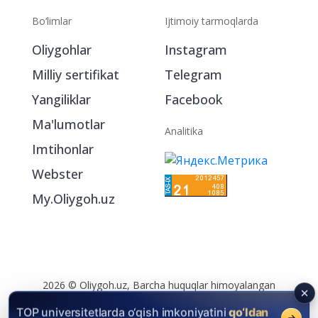
Bo‘limlar
Ijtimoiy tarmoqlarda
Oliygohlar
Instagram
Milliy sertifikat
Telegram
Yangiliklar
Facebook
Ma'lumotlar
Analitika
Imtihonlar
Webster
My.Oliygoh.uz
2026 © Oliygoh.uz, Barcha huquqlar himoyalangan
Reklama
/
Foydalanish shartlari
TOP universitetlarda o‘qish imkoniyatini
qo‘ldan