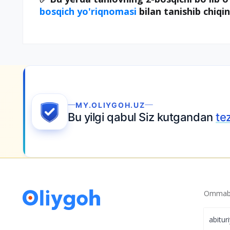
bosqich yo'riqnomasi
bilan tanishib chiqi
MY.OLIYGOH.UZ
Bu yilgi qabul Siz kutgandan
te
Ommabo
abitur