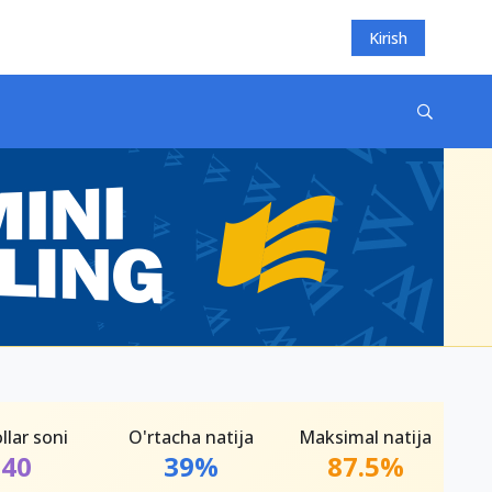
Kirish
llar soni
O'rtacha natija
Maksimal natija
40
39%
87.5%