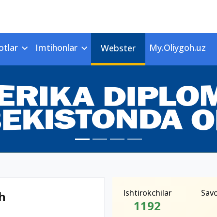
otlar
Imtihonlar
My.Oliygoh.uz
Webster
Ishtirokchilar
Savo
ch
1192