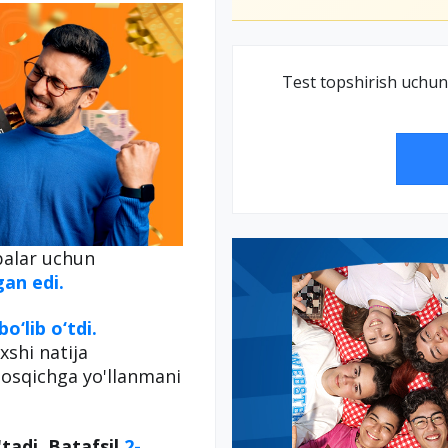
Test topshirish uchun
balar uchun
gan edi.
bo‘lib o‘tdi.
xshi natija
osqichga yo'llanmani
'tadi. Batafsil
2-