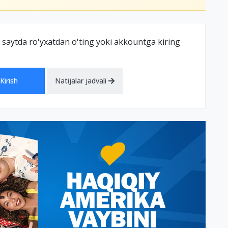
 saytda ro'yxatdan o'ting yoki akkountga kiring
Kirish
Natijalar jadvali