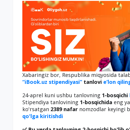
Xabaringiz bor,
Respublika miqyosida tala
“iBook.uz stipendiyasi”
tanlovi
e’lon qilin
24-aprel kuni ushbu tanlovning
1-bosqichi
Stipendiya tanlovining
1-bosqichida
eng ya
ko'rsatgan
2389 nafar
nomzodlar keyingi b
qo'lga kiritishdi
✅ Bu yerda tanlovning 2-bosqichi bo'lib o