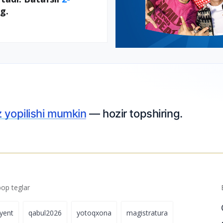
ng.
z yopilishi mumkin
— hozir topshiring.
p teglar
iyent
qabul2026
yotoqxona
magistratura