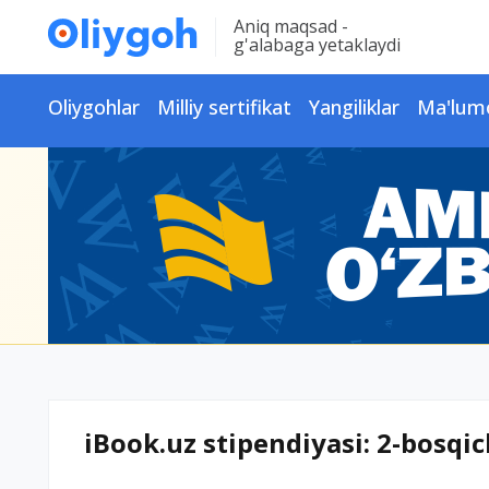
Aniq maqsad -
g'alabaga yetaklaydi
Oliygohlar
Milliy sertifikat
Yangiliklar
Ma'lum
iBook.uz stipendiyasi: 2-bosqi