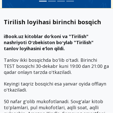
Tirilish loyihasi birinchi bosqich
iBook.uz kitoblar doʻkoni va "Tirilish"
nashriyoti Oʻzbekiston boʻylab "Tirilish"
tanlov loyihasini eʼlon qildi.
Tanlov ikki bosqichda boʻlib oʻtadi. Birinchi
TEST bosqichi 30-dekabr kuni 19:00 dan 21:00 ga
qadar onlayn tarzda oʻtkaziladi.
Keyingi taqriz bosqichi esa yanvar oyida offlayn
oʻtkaziladi.
50 nafar gʻolib mukofotlanadi. Sovgʻalar kitob
toʻplamlari, pul mukofotlari, aqlli soat, aqlli