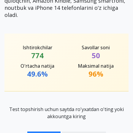
quloqchin, Amazon Kindle, Samsung smartfoni,
noutbuk va iPhone 14 telefonlarini oʻz ichiga
oladi.
Ishtirokchilar
Savollar soni
774
50
O'rtacha natija
Maksimal natija
49.6%
96%
Test topshirish uchun saytda ro'yxatdan o'ting yoki
akkountga kiring