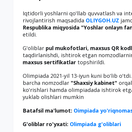
Iqtidorli yoshlarni qo'llab quvvatlash va int
rivojlantirish maqsadida
OLIYGOH.UZ
jam
Respublika miqyosida "Yoshlar onlayn fan
etildi.
G'oliblar
pul mukofotlari, maxsus QR kodl
taqdirlanishdi, ishtirok etgan nomzodlarn
maxsus sertifikatlar
topshirildi.
Olimpiada 2021-yil 13-iyun kuni bo'lib o'tdi
barcha nomzodlar
"Shaxsiy kabinet"
orqal
ko'rishlari hamda olimpiadada ishtirok etgan
yuklab olishlari mumkin
Batafsil ma'lumot:
Oimpiada yo'riqnomas
G'oliblar ro'yxati:
Olimpiada g'oliblari