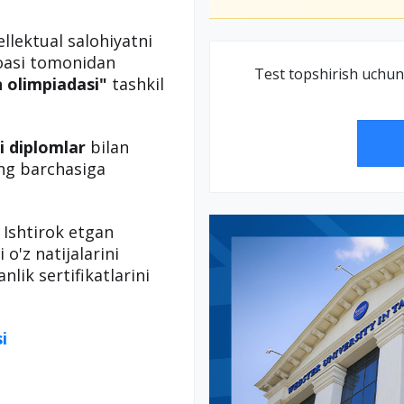
ellektual salohiyatni
oasi tomonidan
Test topshirish uchun
 olimpiadasi"
tashkil
i diplomlar
bilan
ing barchasiga
. Ishtirok etgan
i o'z natijalarini
lik sertifikatlarini
i