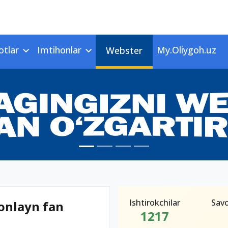
otlar
Imtihonlar
My.Oliygoh.uz
Webster
Ishtirokchilar
Savo
onlayn fan
1217