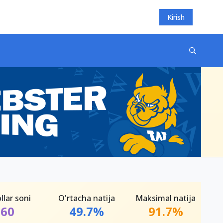
Kirish
llar soni
O'rtacha natija
Maksimal natija
60
49.7%
91.7%