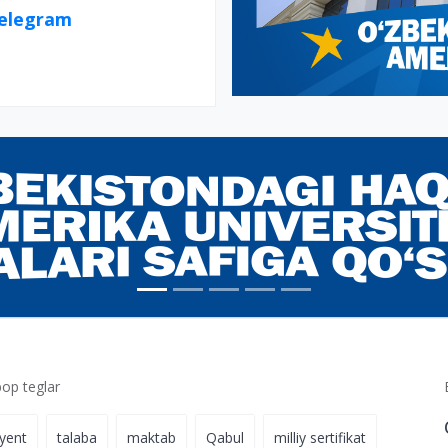
telegram
p teglar
iyent
talaba
maktab
Qabul
milliy sertifikat