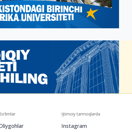
Bo‘limlar
Ijtimoiy tarmoqlarda
Oliygohlar
Instagram