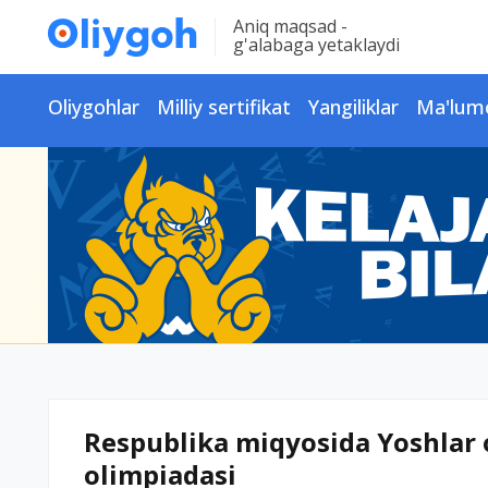
Aniq maqsad -
g'alabaga yetaklaydi
Oliygohlar
Milliy sertifikat
Yangiliklar
Ma'lum
Respublika miqyosida Yoshlar 
olimpiadasi