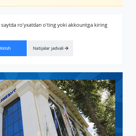
 saytda ro'yxatdan o'ting yoki akkountga kiring
Kirish
Natijalar jadvali