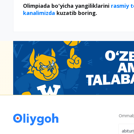
Olimpiada bo'yicha yangiliklarini
rasmiy 
kanalimizda
kuzatib boring.
Ommabo
abitur