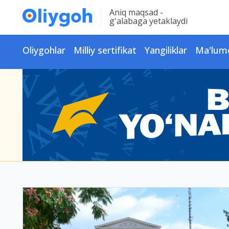
Aniq maqsad -
g'alabaga yetaklaydi
Oliygohlar
Milliy sertifikat
Yangiliklar
Ma'lum