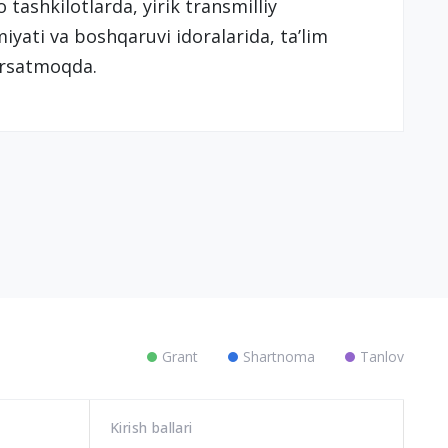
 tashkilotlarda, yirik transmilliy
iyati va boshqaruvi idoralarida, ta’lim
‘rsatmoqda.
Grant
Shartnoma
Tanlov
Kirish ballari