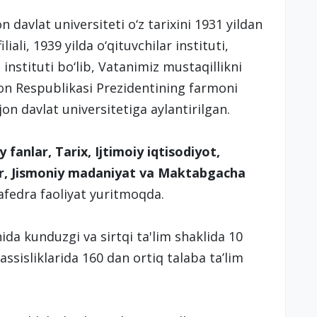
avlat universiteti o‘z tarixini 1931 yildan
iali, 1939 yilda o‘qituvchilar instituti,
instituti bo‘lib, Vatanimiz mustaqillikni
ston Respublikasi Prezidentining farmoni
on davlat universitetiga aylantirilgan.
y fanlar, Tarix, Ijtimoiy iqtisodiyot,
lar, Jismoniy madaniyat va Maktabgacha
afedra faoliyat yuritmoqda.
hida kunduzgi va sirtqi ta'lim shaklida 10
sisliklarida 160 dan ortiq talaba ta’lim