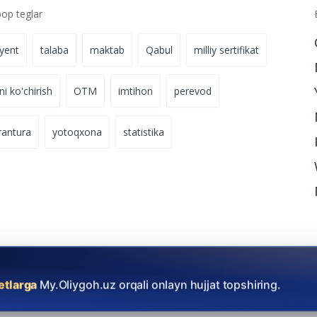
p teglar
iyent
talaba
maktab
Qabul
milliy sertifikat
ni ko'chirish
OTM
imtihon
perevod
rantura
yotoqxona
statistika
etlarga
My.Oliygoh.uz orqali onlayn hujjat topshiring.