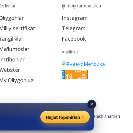
Bo‘limlar
Ijtimoiy tarmoqlarda
Oliygohlar
Instagram
Milliy sertifikat
Telegram
Yangiliklar
Facebook
Ma'lumotlar
Analitika
Imtihonlar
Webster
My.Oliygoh.uz
Reklama
/
Foydalanish shartlari
Hujjat topshirish