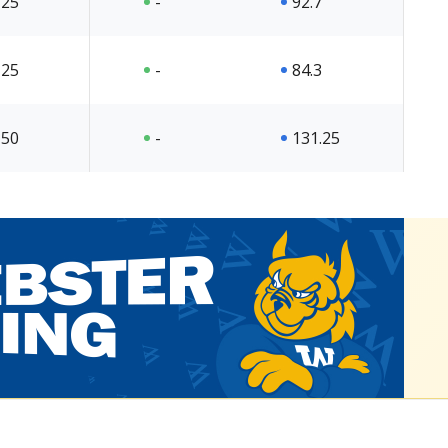
25
-
92.7
25
-
84.3
50
-
131.25