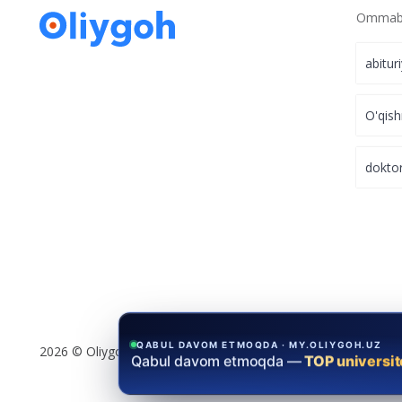
Ommabo
abitur
O'qish
dokto
QABUL DAVOM ETMOQDA · MY.OLIYGOH.UZ
2026 © Oliygoh.uz, Barcha huquqlar himoyalangan
Qabul davom etmoqda —
TOP universit