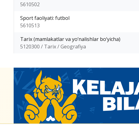
5610502
Sport faoliyati: futbol
5610513
Tarix (mamlakatlar va yo‘nalishlar bo‘yicha)
5120300 / Tarix / Geografiya