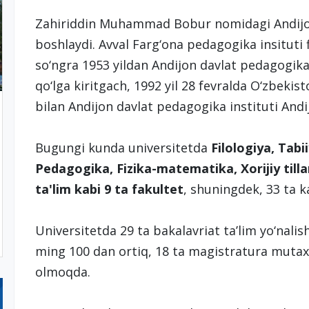
Zahiriddin Muhammad Bobur nomidagi Andijon d
boshlaydi. Avval Farg‘ona pedagogika insituti fil
so‘ngra 1953 yildan Andijon davlat pedagogika 
qo‘lga kiritgach, 1992 yil 28 fevralda O‘zbeki
bilan Andijon davlat pedagogika instituti Andij
Bugungi kunda universitetda
Filologiya, Tabii
Pedagogika, Fizika-matematika, Xorijiy til
ta'lim kabi 9 ta fakultet
, shuningdek, 33 ta k
Universitetda 29 ta bakalavriat ta’lim yo‘nalis
ming 100 dan ortiq, 18 ta magistratura mutaxas
olmoqda.