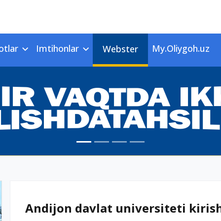
otlar
Imtihonlar
My.Oliygoh.uz
Webster
Andijon davlat universiteti kirish