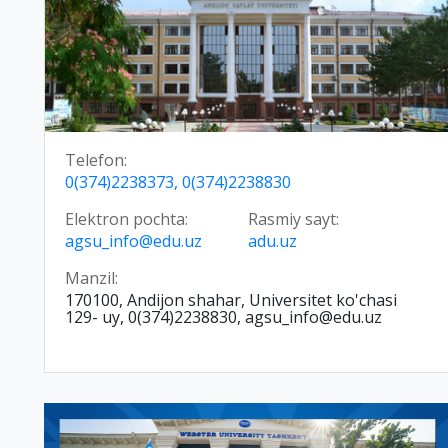
Telefon:
0(374)2238373, 0(374)2238830
Elektron pochta:
Rasmiy sayt:
agsu_info@edu.uz
adu.uz
Manzil:
170100, Andijon shahar, Universitet ko'chasi
129- uy, 0(374)2238830, agsu_info@edu.uz