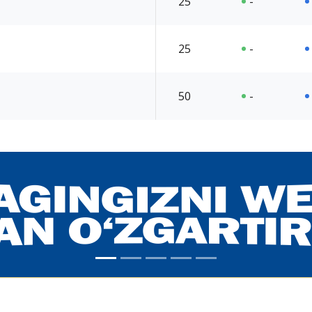
25
-
25
-
50
-