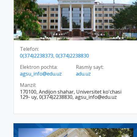
Telefon:
0(374)2238373, 0(374)2238830
Elektron pochta:
Rasmiy sayt:
agsu_info@edu.uz
adu.uz
Manzil:
170100, Andijon shahar, Universitet ko'chasi
129- uy, 0(374)2238830, agsu_info@edu.uz