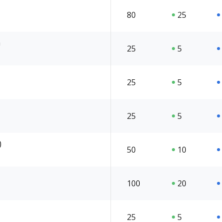
80
25
h
25
5
25
5
25
5
)
50
10
100
20
25
5