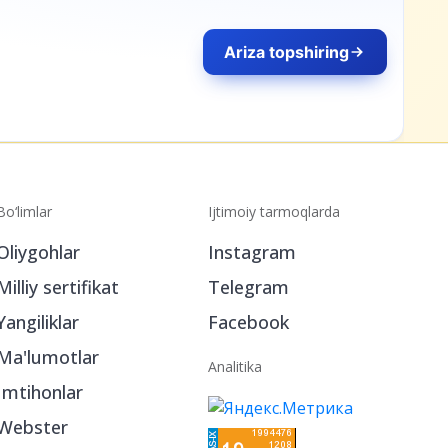
Bo‘limlar
Ijtimoiy tarmoqlarda
Oliygohlar
Instagram
Milliy sertifikat
Telegram
Yangiliklar
Facebook
Ma'lumotlar
Analitika
Imtihonlar
Webster