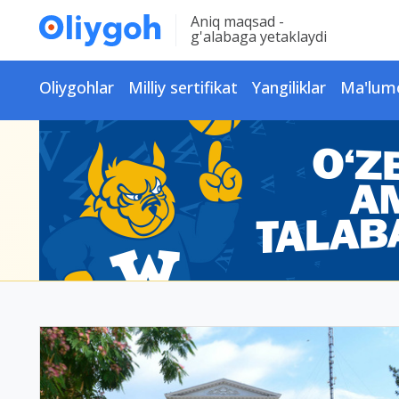
Aniq maqsad -
g'alabaga yetaklaydi
Oliygohlar
Milliy sertifikat
Yangiliklar
Ma'lum