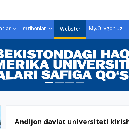
otlar
Imtihonlar
My.Oliygoh.uz
Webster
Andijon davlat universiteti kirish