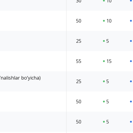
30
10
50
10
25
5
55
15
nalishlar bo‘yicha)
25
5
50
5
50
5