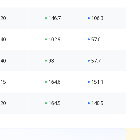
20
146.7
106.3
40
102.9
57.6
40
98
57.7
15
164.6
151.1
20
164.5
140.5