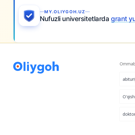
Ariza topshiring
Ommabo
abitur
O'qish
dokto