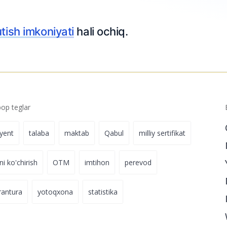
p teglar
iyent
talaba
maktab
Qabul
milliy sertifikat
ni ko'chirish
OTM
imtihon
perevod
rantura
yotoqxona
statistika