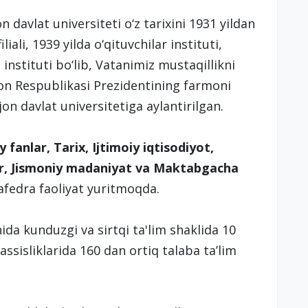
avlat universiteti o‘z tarixini 1931 yildan
iali, 1939 yilda o‘qituvchilar instituti,
instituti bo‘lib, Vatanimiz mustaqillikni
ston Respublikasi Prezidentining farmoni
on davlat universitetiga aylantirilgan.
y fanlar, Tarix, Ijtimoiy iqtisodiyot,
lar, Jismoniy madaniyat va Maktabgacha
afedra faoliyat yuritmoqda.
hida kunduzgi va sirtqi ta'lim shaklida 10
sisliklarida 160 dan ortiq talaba ta’lim