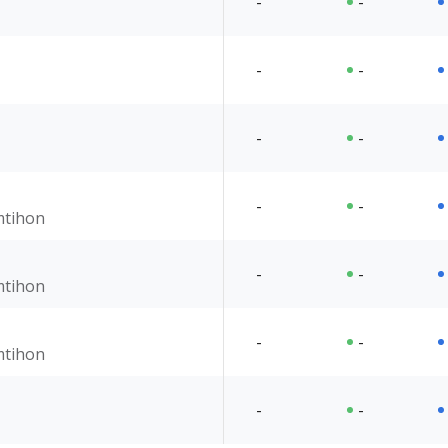
-
-
-
-
-
-
-
-
imtihon
-
-
imtihon
-
-
imtihon
-
-