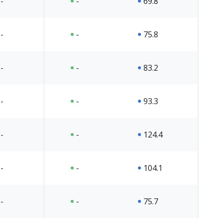
-
-
69.8
-
-
75.8
-
-
83.2
-
-
93.3
-
-
124.4
-
-
104.1
-
-
75.7