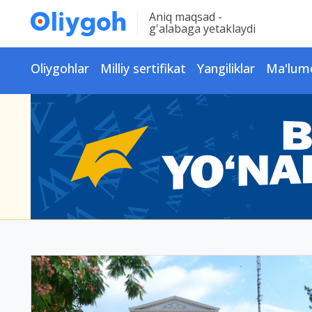
Aniq maqsad -
g'alabaga yetaklaydi
Oliygohlar
Milliy sertifikat
Yangiliklar
Ma'lum