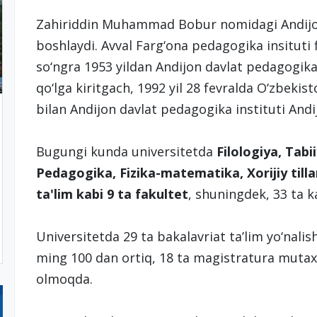
Zahiriddin Muhammad Bobur nomidagi Andijon d
boshlaydi. Avval Farg‘ona pedagogika insituti fil
so‘ngra 1953 yildan Andijon davlat pedagogika 
qo‘lga kiritgach, 1992 yil 28 fevralda O‘zbeki
bilan Andijon davlat pedagogika instituti Andij
Bugungi kunda universitetda
Filologiya, Tabii
Pedagogika, Fizika-matematika, Xorijiy til
ta'lim kabi 9 ta fakultet
, shuningdek, 33 ta k
Universitetda 29 ta bakalavriat ta’lim yo‘nalis
ming 100 dan ortiq, 18 ta magistratura mutaxas
olmoqda.