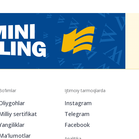
Bo‘limlar
Ijtimoiy tarmoqlarda
Oliygohlar
Instagram
Milliy sertifikat
Telegram
Yangiliklar
Facebook
Ma'lumotlar
Analitika