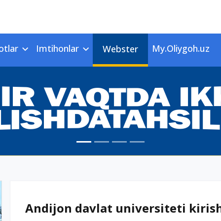
otlar
Imtihonlar
My.Oliygoh.uz
Webster
Andijon davlat universiteti kirish