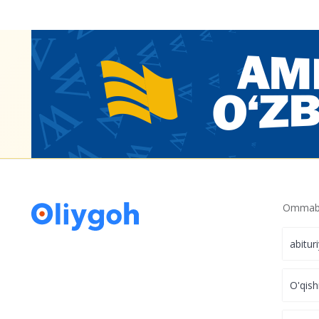
Ommabo
abitur
O'qish