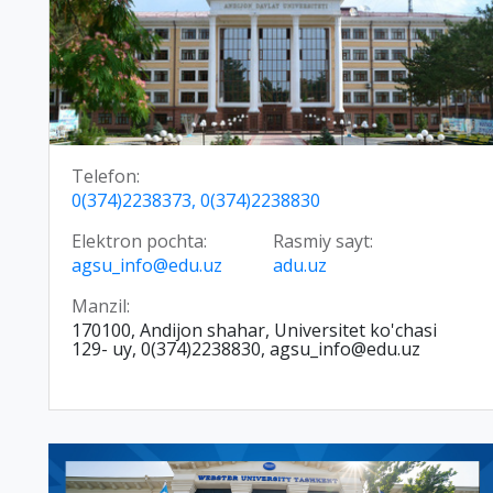
Telefon:
0(374)2238373, 0(374)2238830
Elektron pochta:
Rasmiy sayt:
agsu_info@edu.uz
adu.uz
Manzil:
170100, Andijon shahar, Universitet ko'chasi
129- uy, 0(374)2238830, agsu_info@edu.uz