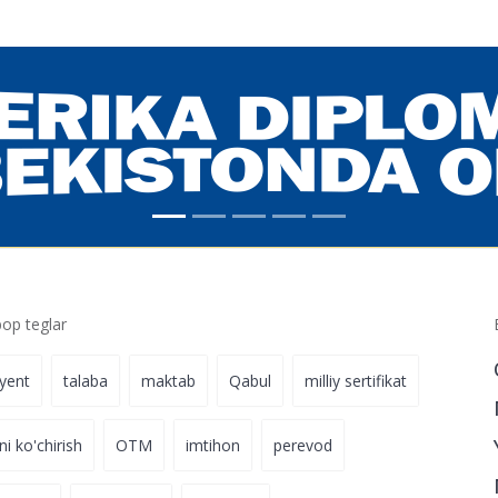
p teglar
iyent
talaba
maktab
Qabul
milliy sertifikat
ni ko'chirish
OTM
imtihon
perevod