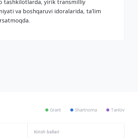
 tashkilotlarda, yirik transmilliy
iyati va boshqaruvi idoralarida, ta’lim
‘rsatmoqda.
Grant
Shartnoma
Tanlov
Kirish ballari