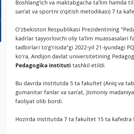
Boshlang‘ich va maktabgacha ta’lim hamda tilla
san’at va sportni o‘qitish metodikasi) 7 ta kafe
Oʻzbekiston Respublikasi Prezidentining "Peda
kadrlar tayyorlovchi oliy taʼlim muassasalari fa
tadbirlari toʼgʼrisida"gi 2022-yil 21-iyundagi 
ko'ra, Andijon davlat universitetining Pedagog
Pedagogika instituti
tashkil etildi.
Bu davrda institutda 5 ta fakultet (Aniq va tab
gumanitar fanlar va san’at, Jismoniy madaniyat
faoliyat olib bordi.
Hozirda institutda 7 ta fakultet 15 ta kafedra fa