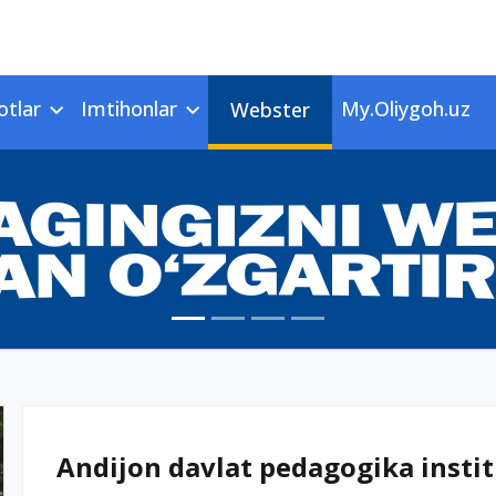
otlar
Imtihonlar
My.Oliygoh.uz
Webster
Andijon davlat pedagogika institu