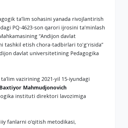
ogik ta’lim sohasini yanada rivojlantirish
aldagi PQ-4623-son qarori ijrosini taʼminlash
 Mahkamasining “Andijon davlat
i tashkil etish chora-tadbirlari toʻgʻrisida”
ndijon davlat universitetining Pedagogika
taʼlim vazirining 2021-yil 15-iyundagi
Baxtiyor Mahmudjonovich
gika instituti direktori lavozimiga
iiy fanlarni o‘qitish metodikasi,