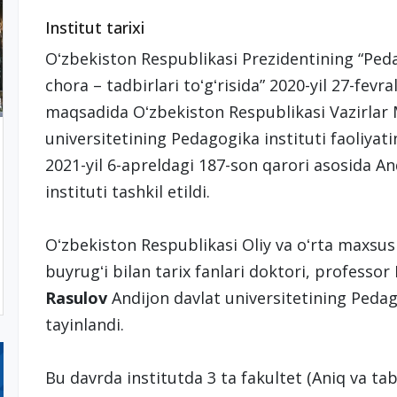
Institut tarixi
Oʻzbekiston Respublikasi Prezidentining “Pedag
chora – tadbirlari toʻgʻrisida” 2020-yil 27-fevr
maqsadida Oʻzbekiston Respublikasi Vazirlar
universitetining Pedagogika instituti faoliyatin
2021-yil 6-apreldagi 187-son qarori asosida A
instituti tashkil etildi.
Oʻzbekiston Respublikasi Oliy va oʻrta maxsus 
buyrugʻi bilan tarix fanlari doktori, professor
Rasulov
Andijon davlat universitetining Pedago
tayinlandi.
Bu davrda institutda 3 ta fakultet (Aniq va tab