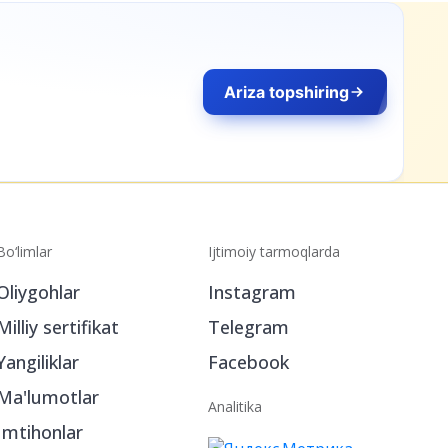
Ariza topshiring
Bo‘limlar
Ijtimoiy tarmoqlarda
Oliygohlar
Instagram
Milliy sertifikat
Telegram
Yangiliklar
Facebook
Ma'lumotlar
Analitika
Imtihonlar