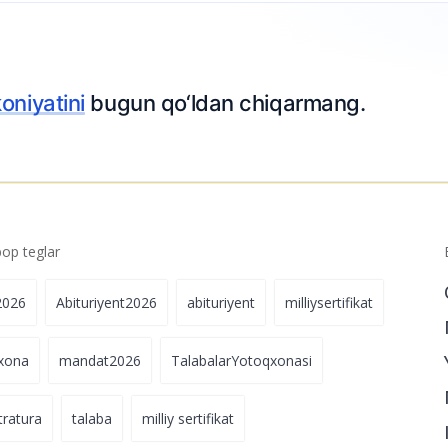
oniyatini
bugun qo‘ldan chiqarmang.
p teglar
2026
Abituriyent2026
abituriyent
milliysertifikat
xona
mandat2026
TalabalarYotoqxonasi
tratura
talaba
milliy sertifikat