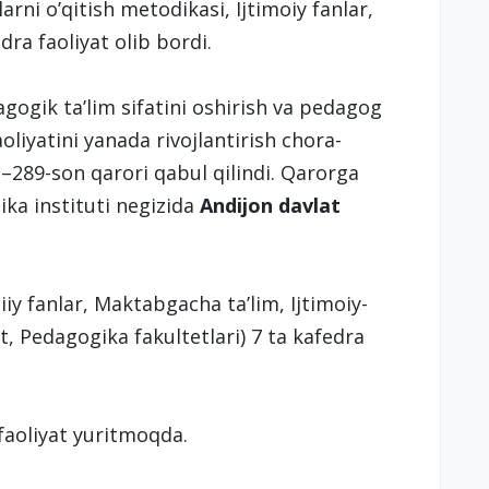
rni o’qitish metodikasi, Ijtimoiy fanlar,
dra faoliyat olib bordi.
gogik taʼlim sifatini oshirish va pedagog
oliyatini yanada rivojlantirish chora-
PQ–289-son qarori qabul qilindi. Qarorga
ika instituti negizida
Andijon davlat
iiy fanlar, Maktabgacha ta’lim, Ijtimoiy-
, Pedagogika fakultetlari) 7 ta kafedra
oliyat yuritmoqda.​​​​