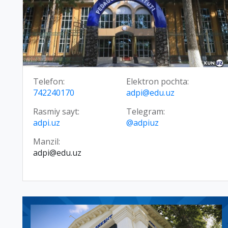
Telefon:
Elektron pochta:
742240170
adpi@edu.uz
Rasmiy sayt:
Telegram:
adpi.uz
@adpiuz
Manzil:
adpi@edu.uz