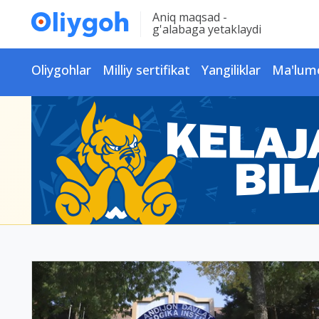
Aniq maqsad -
g'alabaga yetaklaydi
Oliygohlar
Milliy sertifikat
Yangiliklar
Ma'lum