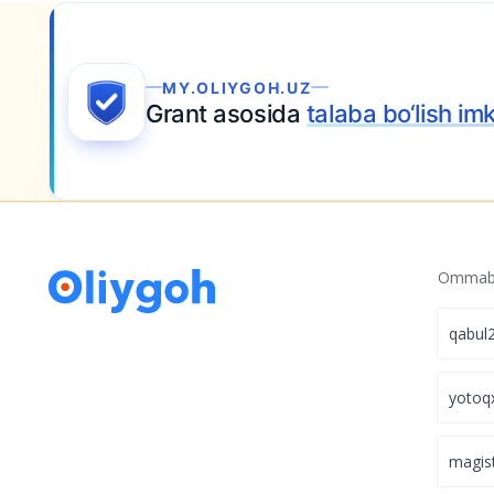
MY.OLIYGOH.UZ
Grant asosida
talaba bo‘lish imk
Ommabo
qabul
yotoq
magis