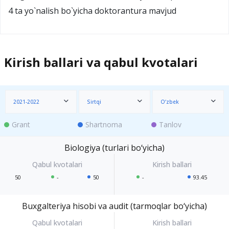
4 ta yo`nalish bo`yicha dоktоrantura mavjud
Kirish ballari va qabul kvotalari
2021-2022
Sirtqi
O‘zbek
Grant
Shartnoma
Tanlov
Biologiya (turlari bo‘yicha)
50
-
50
-
93.45
Buxgalteriya hisobi va audit (tarmoqlar bo‘yicha)