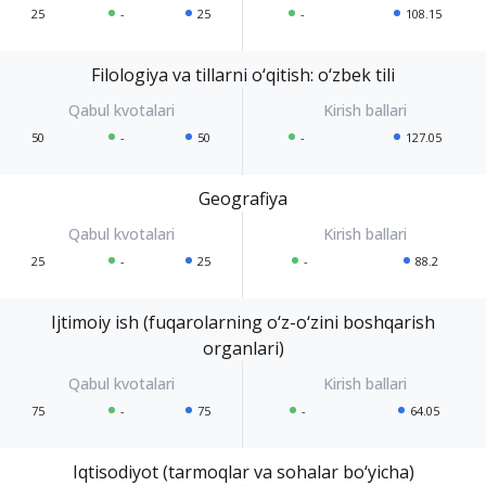
25
-
25
-
108.15
Filologiya va tillarni o‘qitish: o‘zbek tili
50
-
50
-
127.05
Geografiya
25
-
25
-
88.2
Ijtimoiy ish (fuqarolarning o‘z-o‘zini boshqarish
organlari)
75
-
75
-
64.05
Iqtisodiyot (tarmoqlar va sohalar bo‘yicha)