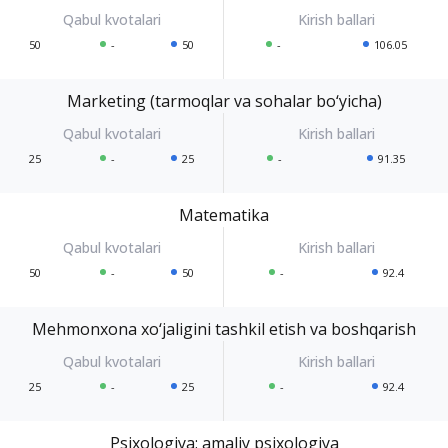
50
-
50
-
106.05
Marketing (tarmoqlar va sohalar bo‘yicha)
25
-
25
-
91.35
Matematika
50
-
50
-
92.4
Mehmonxona xo‘jaligini tashkil etish va boshqarish
25
-
25
-
92.4
Psixologiya: amaliy psixologiya