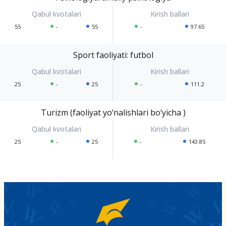
55
-
55
-
97.65
Sport faoliyati: futbol
25
-
25
-
111.2
Turizm (faoliyat yo‘nalishlari bo‘yicha )
25
-
25
-
143.85