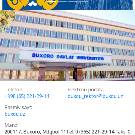
Telefon:
Elektron pochta:
+998 (65) 221-29-14
buxdu_rektor@buxdu.uz
Rasmiy sayt:
buxdu.uz
Manzil:
200117, Buxoro, M.Iqbol,11Tel: 0 (365) 221-29-14 Faks: 0