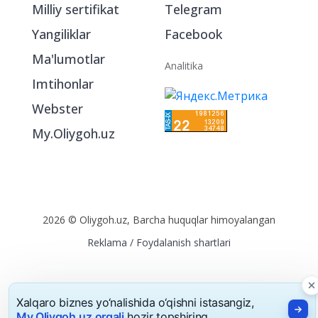
Milliy sertifikat
Telegram
Yangiliklar
Facebook
Ma'lumotlar
Analitika
Imtihonlar
Webster
My.Oliygoh.uz
2026 © Oliygoh.uz, Barcha huquqlar himoyalangan
Reklama
/
Foydalanish shartlari
Xalqaro biznes yo‘nalishida o‘qishni istasangiz,
My.Oliygoh.uz orqali
hozir topshiring.