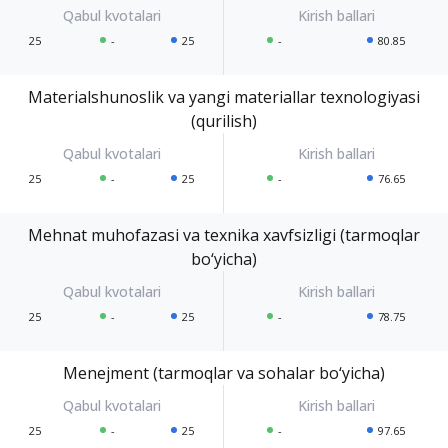
25
-
25
-
80.85
Materialshunoslik va yangi materiallar texnologiyasi
(qurilish)
25
-
25
-
76.65
Mehnat muhofazasi va texnika xavfsizligi (tarmoqlar
bo‘yicha)
25
-
25
-
78.75
Menejment (tarmoqlar va sohalar bo‘yicha)
25
-
25
-
97.65