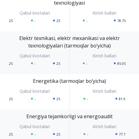
texnologiyasi
25
-
25
-
78.75
Elektr texnikasi, elektr mexanikasi va elektr
texnologiyalari (tarmoqlar bo‘yicha)
25
-
25
-
85.05
Energetika (tarmoqlar bo‘yicha)
25
-
25
-
81.9
Energiya tejamkorligi va energoaudit
25
-
25
-
77.7