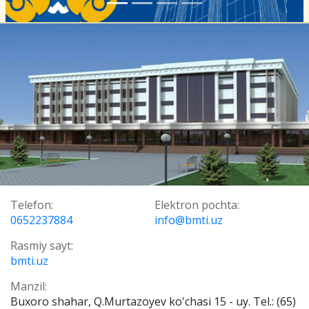
Telefon:
Elektron pochta:
0652237884
info@bmti.uz
Rasmiy sayt:
bmti.uz
Manzil:
Buxoro shahar, Q.Murtazoyev ko'chasi 15 - uy. Tel.: (65)