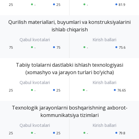
25
-
25
-
81.9
Qurilish materiallari, buyumlari va konstruksiyalarini
ishlab chiqarish
75
-
75
-
75.6
Tabiiy tolalarni dastlabki ishlash texnologiyasi
(xomashyo va jarayon turlari bo‘yicha)
25
-
25
-
76.65
Texnologik jarayonlarni boshqarishning axborot-
kommunikatsiya tizimlari
25
-
25
-
79.8