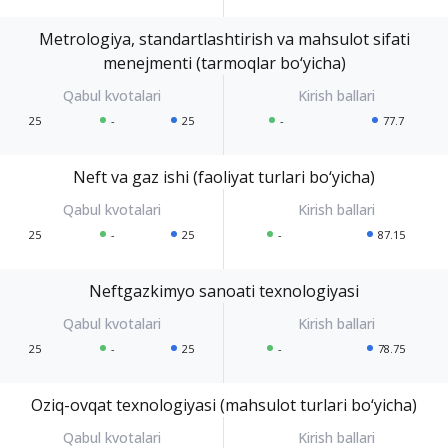
Metrologiya, standartlashtirish va mahsulot sifati
menejmenti (tarmoqlar bo‘yicha)
25
-
25
-
77.7
Neft va gaz ishi (faoliyat turlari bo‘yicha)
25
-
25
-
87.15
Neftgazkimyo sanoati texnologiyasi
25
-
25
-
78.75
Oziq-ovqat texnologiyasi (mahsulot turlari bo‘yicha)