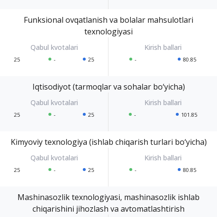
Funksional ovqatlanish va bolalar mahsulotlari
texnologiyasi
25
-
25
-
80.85
Iqtisodiyot (tarmoqlar va sohalar bo‘yicha)
25
-
25
-
101.85
Kimyoviy texnologiya (ishlab chiqarish turlari bo‘yicha)
25
-
25
-
80.85
Mashinasozlik texnologiyasi, mashinasozlik ishlab
chiqarishini jihozlash va avtomatlashtirish