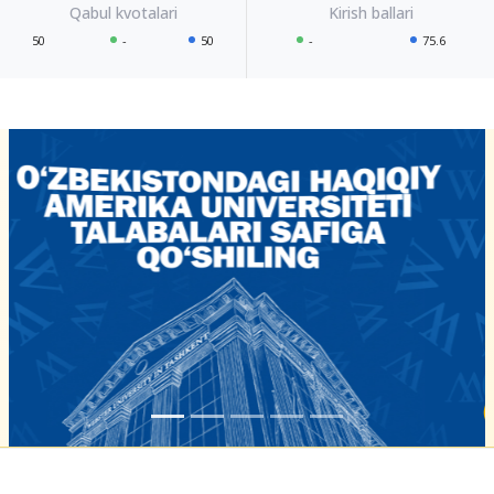
50
-
50
-
75.6