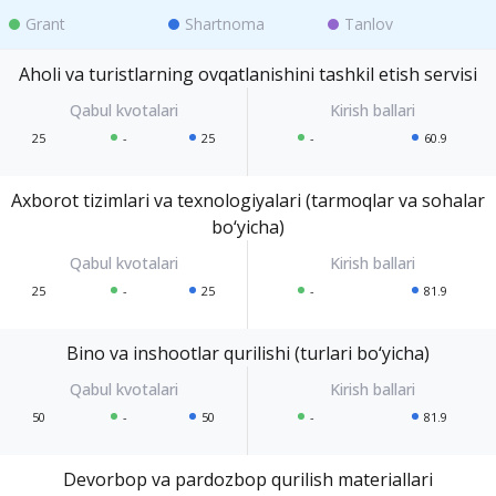
Grant
Shartnoma
Tanlov
Aholi va turistlarning ovqatlanishini tashkil etish servisi
25
-
25
-
60.9
Axborot tizimlari va texnologiyalari (tarmoqlar va sohalar
bo‘yicha)
25
-
25
-
81.9
Bino va inshootlar qurilishi (turlari bo‘yicha)
50
-
50
-
81.9
Devorbop va pardozbop qurilish materiallari