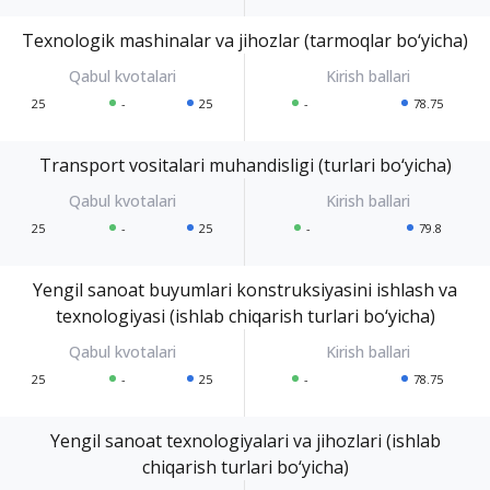
Texnologik mashinalar va jihozlar (tarmoqlar bo‘yicha)
25
-
25
-
78.75
Transport vositalari muhandisligi (turlari bo‘yicha)
25
-
25
-
79.8
Yengil sanoat buyumlari konstruksiyasini ishlash va
texnologiyasi (ishlab chiqarish turlari bo‘yicha)
25
-
25
-
78.75
Yengil sanoat texnologiyalari va jihozlari (ishlab
chiqarish turlari bo‘yicha)