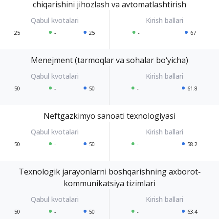
chiqarishini jihozlash va avtomatlashtirish
25
-
25
-
67
Menejment (tarmoqlar va sohalar bo‘yicha)
50
-
50
-
61.8
Neftgazkimyo sanoati texnologiyasi
50
-
50
-
58.2
Texnologik jarayonlarni boshqarishning axborot-
kommunikatsiya tizimlari
50
-
50
-
63.4