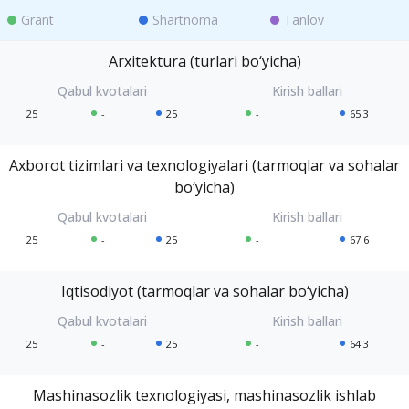
Grant
Shartnoma
Tanlov
Arxitektura (turlari bo‘yicha)
25
-
25
-
65.3
Axborot tizimlari va texnologiyalari (tarmoqlar va sohalar
bo‘yicha)
25
-
25
-
67.6
Iqtisodiyot (tarmoqlar va sohalar bo‘yicha)
25
-
25
-
64.3
Mashinasozlik texnologiyasi, mashinasozlik ishlab