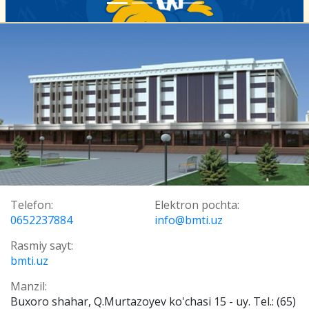
Telefon:
Elektron pochta:
0652237884
info@bmti.uz
Rasmiy sayt:
bmti.uz
Manzil:
Buxoro shahar, Q.Murtazoyev ko'chasi 15 - uy. Tel.: (65)