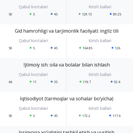
50
5
45
129.15
89.25
Gid hamrohligi va tarjimonlik faoliyati: ingliz tili
50
5
45
164.85
126
Ijtimoiy ish: oila va bolalar bilan ishlash
46
11
35
119.7
92.4
Iqtisodiyot (tarmoqlar va sohalar bo‘yicha)
50
5
45
172.2
117.6
Issiqxona xo‘jaligini tashkil etish va yuritish