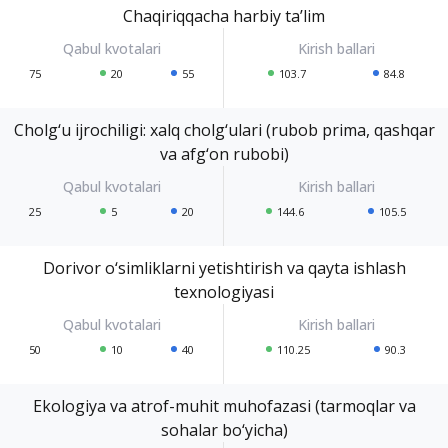
Chaqiriqqacha harbiy ta’lim
75
20
55
103.7
84.8
Cholg‘u ijrochiligi: xalq cholg‘ulari (rubob prima, qashqar
va afg‘on rubobi)
25
5
20
144.6
105.5
Dorivor o‘simliklarni yetishtirish va qayta ishlash
texnologiyasi
50
10
40
110.25
90.3
Ekologiya va atrof-muhit muhofazasi (tarmoqlar va
sohalar bo‘yicha)