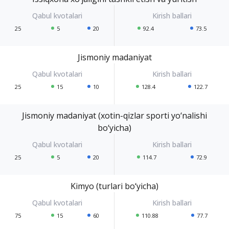
25
5
20
92.4
73.5
Jismoniy madaniyat
25
15
10
128.4
122.7
Jismoniy madaniyat (xotin-qizlar sporti yo‘nalishi
bo‘yicha)
25
5
20
114.7
72.9
Kimyo (turlari bo‘yicha)
75
15
60
110.88
77.7