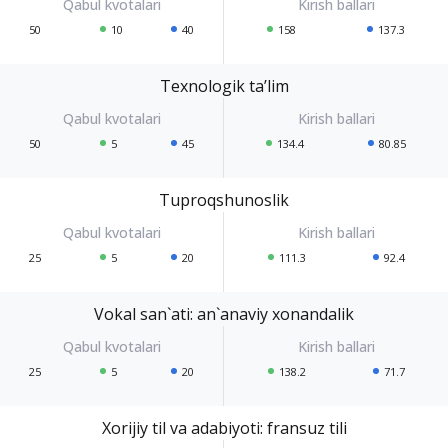
50
10
40
158
137.3
Texnologik ta’lim
50
5
45
134.4
80.85
Tuproqshunoslik
25
5
20
111.3
92.4
Vokal san`ati: an`anaviy xonandalik
25
5
20
138.2
71.7
Xorijiy til va adabiyoti: fransuz tili