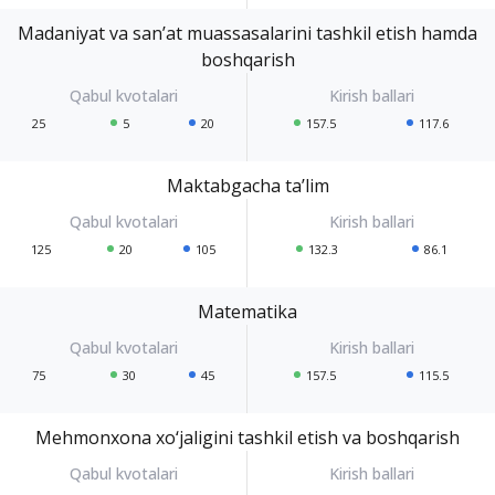
Madaniyat va san’at muassasalarini tashkil etish hamda
boshqarish
25
5
20
157.5
117.6
Maktabgacha ta’lim
125
20
105
132.3
86.1
Matematika
75
30
45
157.5
115.5
Mehmonxona xo‘jaligini tashkil etish va boshqarish