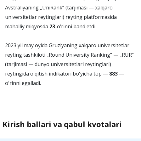
Avstraliyaning „UniRank“ (tarjimasi — xalqaro
universitetlar reytinglari) reyting platformasida
mahalliy miqyosda
23
-oʼrinni band etdi.
2023 yil may oyida Gruziyaning xalqaro universitetlar
reyting tashkiloti „Round University Ranking“ — „RUR“
(tarjimasi — dunyo universitetlari reytinglari)
reytingida oʻqitish indikatori boʻyicha top —
883
—
oʻrinni egalladi.
Kirish ballari va qabul kvotalari