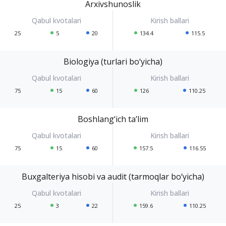
Arxivshunoslik
25
5
20
134.4
115.5
Biologiya (turlari bo‘yicha)
75
15
60
126
110.25
Boshlang‘ich ta’lim
75
15
60
157.5
116.55
Buxgalteriya hisobi va audit (tarmoqlar bo‘yicha)
25
3
22
159.6
110.25