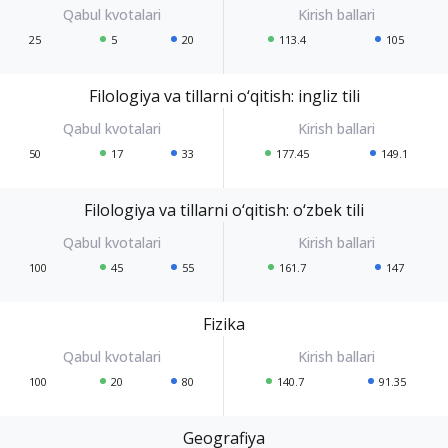
25
5
20
113.4
105
Filologiya va tillarni o‘qitish: ingliz tili
50
17
33
177.45
149.1
Filologiya va tillarni o‘qitish: o‘zbek tili
100
45
55
161.7
147
Fizika
100
20
80
140.7
91.35
Geografiya