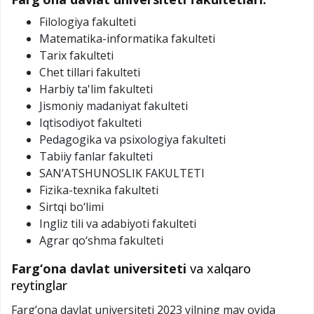
Filologiya fakulteti
Matematika-informatika fakulteti
Tarix fakulteti
Chet tillari fakulteti
Harbiy ta'lim fakulteti
Jismoniy madaniyat fakulteti
Iqtisodiyot fakulteti
Pedagogika va psixologiya fakulteti
Tabiiy fanlar fakulteti
SAN‘ATSHUNOSLIK FAKULTETI
Fizika-texnika fakulteti
Sirtqi bo‘limi
​Ingliz tili va adabiyoti fakulteti
Agrar qo‘shma fakulteti
Farg‘ona davlat universiteti
va xalqaro
reytinglar
Fargʼona davlat universiteti 2023 yilning may oyida