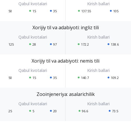
50
15
35
137.55
105
Xorijiy til va adabiyoti: ingliz tili
125
28
97
172.2
138.6
Xorijiy til va adabiyoti: nemis tili
50
15
35
140.7
109.2
Zooinjeneriya: asalarichilik
25
5
20
96.6
73.5