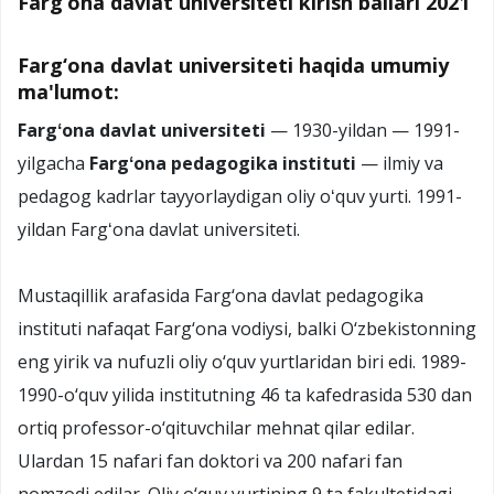
Farg‘ona davlat universiteti kirish ballari 2021
Farg‘ona davlat universiteti haqida umumiy
ma'lumot:
Fargʻona davlat universiteti
— 1930-yildan — 1991-
yilgacha
Fargʻona pedagogika instituti
— ilmiy va
pedagog kadrlar tayyorlaydigan oliy oʻquv yurti. 1991-
yildan Fargʻona davlat universiteti.
Mustaqillik arafasida Farg‘ona davlat pedagogika
instituti nafaqat Farg‘ona vodiysi, balki O‘zbekistonning
eng yirik va nufuzli oliy o‘quv yurtlaridan biri edi. 1989-
1990-o‘quv yilida institutning 46 ta kafedrasida 530 dan
ortiq professor-o‘qituvchilar mehnat qilar edilar.
Ulardan 15 nafari fan doktori va 200 nafari fan
nomzodi edilar. Oliy o‘quv yurtining 9 ta fakultetidagi