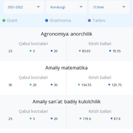
2021-2022
Kunduzgi
O‘zbek
Grant
Shartnoma
Tanlov
Agronomiya: anorchilik
25
5
20
85.05
70.35
Amaliy matematika
50
20
30
154.35
120.75
Amaliy san`at: badiiy kulolchilik
25
5
20
119.6
87.6