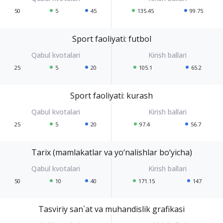
50
5
45
135.45
99.75
Sport faoliyati: futbol
25
5
20
105.1
65.2
Sport faoliyati: kurash
25
5
20
97.4
56.7
Tarix (mamlakatlar va yo‘nalishlar bo‘yicha)
50
10
40
171.15
147
Tasviriy san`at va muhandislik grafikasi