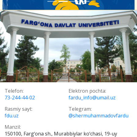
Telefon:
Elektron pochta:
73-244-44-02
fardu_info@umail.uz
Rasmiy sayt:
Telegram:
fdu.uz
@shermuhammadovfardu
Manzil:
150100, Farg‘ona sh., Murabbiylar ko‘chasi, 19-uy