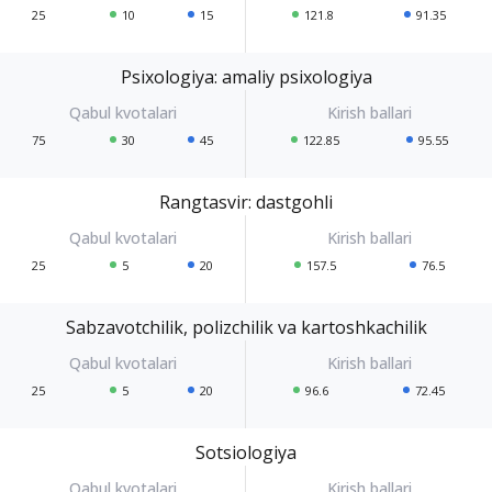
25
10
15
121.8
91.35
Psixologiya: amaliy psixologiya
75
30
45
122.85
95.55
Rangtasvir: dastgohli
25
5
20
157.5
76.5
Sabzavotchilik, polizchilik va kartoshkachilik
25
5
20
96.6
72.45
Sotsiologiya