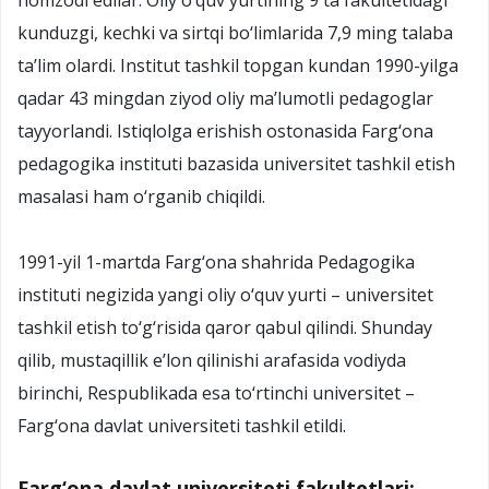
kunduzgi, kechki va sirtqi bo‘limlarida 7,9 ming talaba
ta’lim olardi. Institut tashkil topgan kundan 1990-yilga
qadar 43 mingdan ziyod oliy ma’lumotli pedagoglar
tayyorlandi. Istiqlolga erishish ostonasida Farg‘ona
pedagogika instituti bazasida universitet tashkil etish
masalasi ham o‘rganib chiqildi.
1991-yil 1-martda Farg‘ona shahrida Pedagogika
instituti negizida yangi oliy o‘quv yurti – universitet
tashkil etish to‘g‘risida qaror qabul qilindi. Shunday
qilib, mustaqillik e’lon qilinishi arafasida vodiyda
birinchi, Respublikada esa to‘rtinchi universitet –
Farg‘ona davlat universiteti tashkil etildi.
Farg‘ona davlat universiteti fakultetlari: