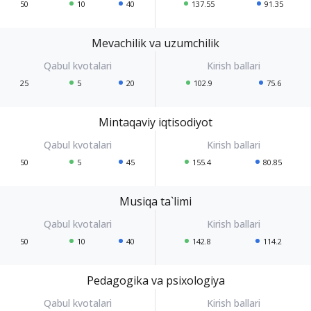
50
10
40
137.55
91.35
Mevachilik va uzumchilik
25
5
20
102.9
75.6
Mintaqaviy iqtisodiyot
50
5
45
155.4
80.85
Musiqa ta`limi
50
10
40
142.8
114.2
Pedagogika va psixologiya