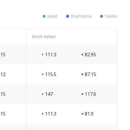
Grant
Shartnoma
Tanlov
Kirish ballari
15
111.3
82.95
12
115.5
87.15
15
147
117.6
15
111.3
81.9