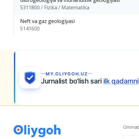
Gidrogeologiya va muhandislik geologiyasi
5311800 / Fizika / Matematika
Neft va gaz geologiyasi
5141600
ilk qadamni
bugun tashlang.
Ommabo