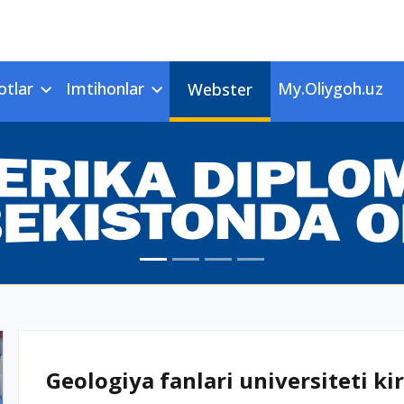
otlar
Imtihonlar
My.Oliygoh.uz
Webster
Geologiya fanlari universiteti kir