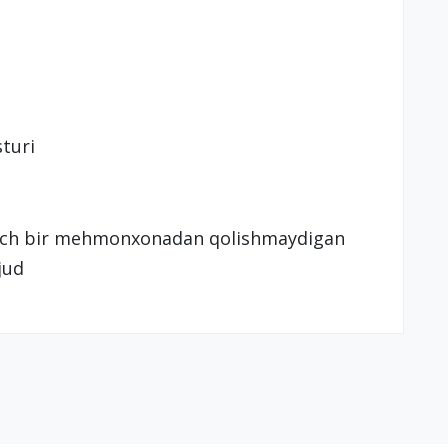
sturi
i hech bir mehmonxonadan qolishmaydigan
jud