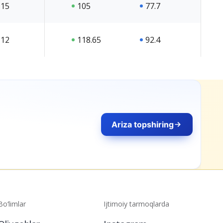
15
105
77.7
12
118.65
92.4
ng
Bo‘limlar
Ijtimoiy tarmoqlarda