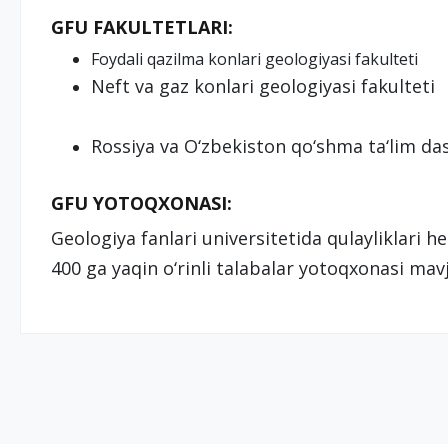
GFU FAKULTETLARI:
Foydali qazilma konlari geologiyasi fakulteti
Neft va gaz konlari geologiyasi fakulteti
Rossiya va O‘zbekiston qo‘shma ta‘lim da
GFU YOTOQXONASI:
Geologiya fanlari universitetida qulayliklar
400 ga yaqin o‘rinli talabalar yotoqxonasi mav