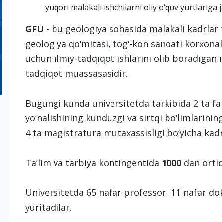
yuqori malakali ishchilarni oliy o‘quv yurtlariga ja
GFU
- bu geologiya sohasida malakali kadrlar
geologiya qo‘mitasi, tog‘-kon sanoati korxona
uchun ilmiy-tadqiqot ishlarini olib boradigan ix
tadqiqot muassasasidir.
Bugungi kunda universitetda tarkibida 2 ta fak
yo‘nalishining kunduzgi va sirtqi bo‘limlarinin
4 ta magistratura mutaxassisligi bo‘yicha kad
Taʼlim va tarbiya kontingentida
1000
dan orti
Universitetda 65 nafar professor, 11 nafar dok
yuritadilar.