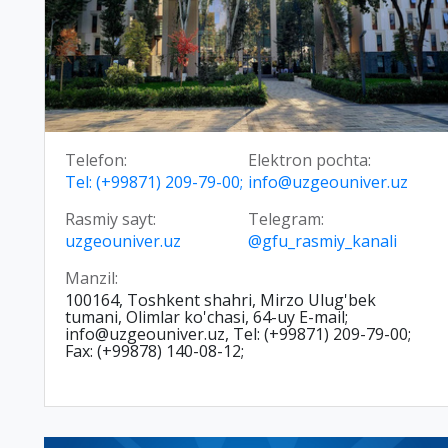
Telefon:
Elektron pochta:
Tel: (+99871) 209-79-00;
info@uzgeouniver.uz
Rasmiy sayt:
Telegram:
uzgeouniver.uz
@gfu_rasmiy_kanali
Manzil:
100164, Toshkent shahri, Mirzo Ulug'bek
tumani, Olimlar ko'chasi, 64-uy E-mail;
info@uzgeouniver.uz, Tel: (+99871) 209-79-00;
Fax: (+99878) 140-08-12;