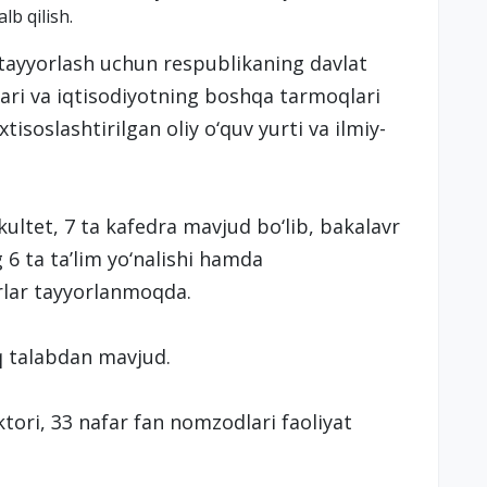
lb qilish.
 tayyorlash uchun respublikaning davlat
lari va iqtisodiyotning boshqa tarmoqlari
tisoslashtirilgan oliy o‘quv yurti va ilmiy-
ultet, 7 ta kafedra mavjud bo‘lib, bakalavr
g 6 ta taʼlim yo‘nalishi hamda
rlar tayyorlanmoqda.
q talabdan mavjud.
tori, 33 nafar fan nomzodlari faoliyat