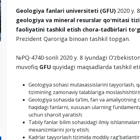
Geologiya fanlari universiteti (GFU)
2020 y. 
geologiya va mineral resurslar qoʻmitasi tiz
faoliyatini tashkil etish chora-tadbirlari toʻg
Prezident Qaroriga binoan tashkil topgan.
№PQ-4740-sonli 2020 y. 8 iyundagi O‘zbekisto
muvofiq
GFU
quyidagi maqsadlarda tashkil eti
Geologiya sohasi mutaxassislarini tayyorlash, q
tizimining zamonaviy talablariga moslashishtiri
Geologiya sohasida taʼlim, fan va amaliyotning o
haqidagi fanlarni, xususan ularning fundamental 
uchun sharoit yaratish;
Tabiiy fanlar bilim sohasidagi ilmiy ishlanmalar
mexanizmlarini joriy etish;
Kadrlar tayyorlash tizimida moddiy rag‘batlantir