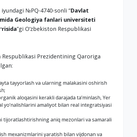
8 iyundagi №PQ-4740-sonli “
Davlat
imida Geologiya fanlari universiteti
ʻrisida
”gi O‘zbekiston Respublikasi
n Respublikasi Prezidentining Qaroriga
lgan:
ayta tayyorlash va ularning malakasini oshirish
sh;
rganik aloqasini kerakli darajada taʼminlash, Yer
yo‘nalishlarini amaliyot bilan real integratsiyasi
ni tijoratlashtirishning aniq mezonlari va samarali
ish mexanizmlarini yaratish bilan vijdonan va