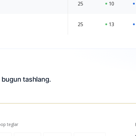
25
10
25
13
Ariza topshiri
p teglar