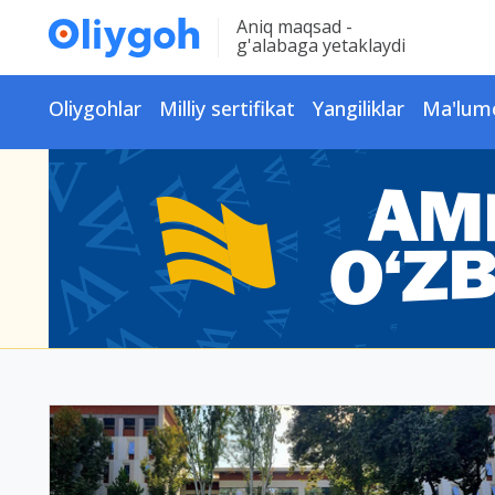
Aniq maqsad -
g'alabaga yetaklaydi
Oliygohlar
Milliy sertifikat
Yangiliklar
Ma'lum