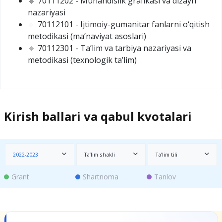
🔸 70111202 - Muhandislik grafikasi va dizayn
nazariyasi
🔸 70112101 - Ijtimoiy-gumanitar fanlarni o‘qitish
metodikasi (ma’naviyat asoslari)
🔸 70112301 - Ta’lim va tarbiya nazariyasi va
metodikasi (texnologik ta’lim)
Kirish ballari va qabul kvotalari
2022-2023
Ta’lim shakli
Ta’lim tili
Grant
Shartnoma
Tanlov