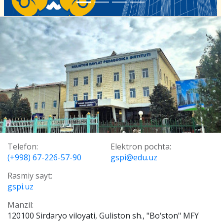
Telefon:
Elektron pochta:
(+998) 67-226-57-90
gspi@edu.uz
Rasmiy sayt:
gspi.uz
Manzil:
120100 Sirdaryo viloyati, Guliston sh., "Bo‘ston" MFY