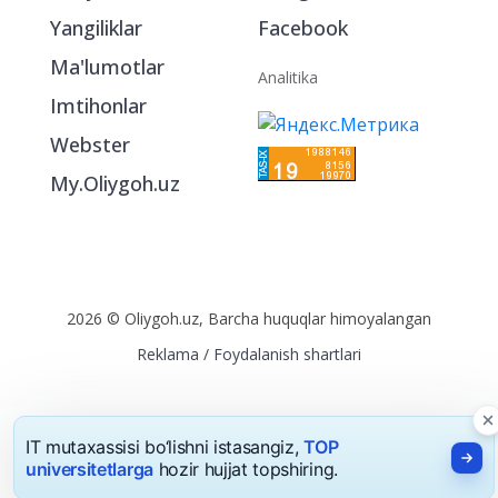
Bo‘limlar
Ijtimoiy tarmoqlarda
Oliygohlar
Instagram
Milliy sertifikat
Telegram
Yangiliklar
Facebook
Ma'lumotlar
Analitika
Imtihonlar
Webster
My.Oliygoh.uz
2026 © Oliygoh.uz, Barcha huquqlar himoyalangan
IT mutaxassisi bo‘lishni istasangiz,
TOP
Reklama
/
Foydalanish shartlari
universitetlarga
hozir hujjat topshiring.