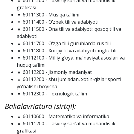
🔸 60111200 - Tasviriy san’at va muhandislik
grafikasi
🔸 60111300 - Musiqa ta’limi
🔸 60111400 - O‘zbek tili va adabiyoti
🔸 60111500 - Ona tili va adabiyoti: qozoq tili va
adabiyoti
🔸 60111700 - O‘zga tilli guruhlarda rus tili
🔸 60111800 - Xorijiy til va adabiyoti: ingliz tili
🔸 60112100 - Milliy g‘oya, ma’naviyat asoslari va
huquq ta’limi
🔸 60112200 - Jismoniy madaniyat
🔸 60112200 - shu jumladan, xotin-qizlar sporti
yo‘nalishi bo‘yicha
🔸 60112300 - Texnologik ta’lim
Bakalavriatura (sirtqi):
🔸 60110600 - Matematika va informatika
🔸 60111200 - Tasviriy san’at va muhandislik
grafikasi