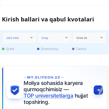
Kirish ballari va qabul kvotalari
2023-2024
Sirtqi
Ta’lim tili
Grant
Shartnoma
Tanlov
MY.OLIYGOH.UZ
Moliya sohasida karyera
qurmoqchimisiz —
TOP universitetlarga
hujjat
topshiring.