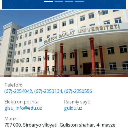
Telefon:
(67)-2254042, (67)-2253134, (67)-2250556
Elektron pochta:
Rasmiy sayt:
glsu_info@edu.uz
guldu.uz
Manzil:
707 000, Sirdaryo viloyati, Guliston shahar, 4- mavze,