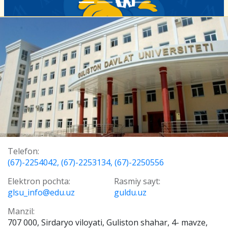
Telefon:
(67)-2254042, (67)-2253134, (67)-2250556
Elektron pochta:
Rasmiy sayt:
glsu_info@edu.uz
guldu.uz
Manzil:
707 000, Sirdaryo viloyati, Guliston shahar, 4- mavze,