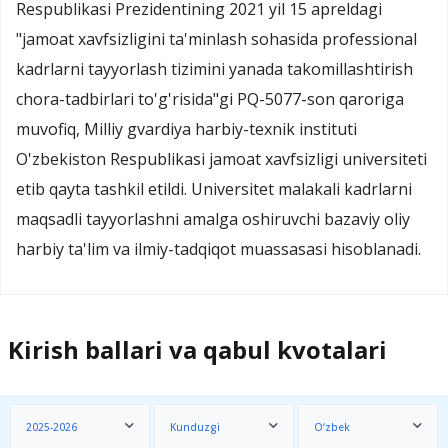
Respublikasi Prezidentining 2021 yil 15 apreldagi
"jamoat xavfsizligini ta'minlash sohasida professional
kadrlarni tayyorlash tizimini yanada takomillashtirish
chora-tadbirlari to'g'risida"gi PQ-5077-son qaroriga
muvofiq, Milliy gvardiya harbiy-texnik instituti
O'zbekiston Respublikasi jamoat xavfsizligi universiteti
etib qayta tashkil etildi. Universitet malakali kadrlarni
maqsadli tayyorlashni amalga oshiruvchi bazaviy oliy
harbiy ta'lim va ilmiy-tadqiqot muassasasi hisoblanadi.
Kirish ballari va qabul kvotalari
2025-2026
Kunduzgi
O‘zbek