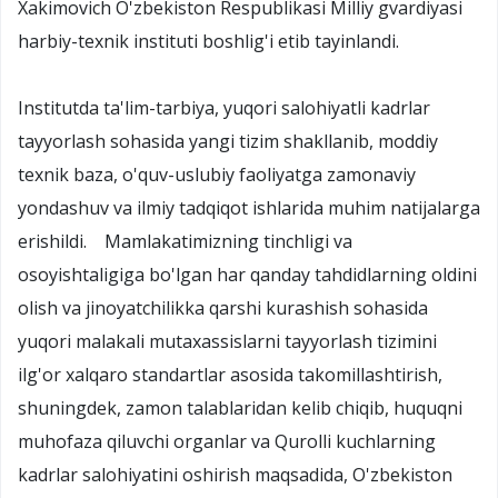
Xakimovich O'zbekiston Respublikasi Milliy gvardiyasi
harbiy-texnik instituti boshlig'i etib tayinlandi.
Institutda ta'lim-tarbiya, yuqori salohiyatli kadrlar
tayyorlash sohasida yangi tizim shakllanib, moddiy
texnik baza, o'quv-uslubiy faoliyatga zamonaviy
yondashuv va ilmiy tadqiqot ishlarida muhim natijalarga
erishildi. Mamlakatimizning tinchligi va
osoyishtaligiga bo'lgan har qanday tahdidlarning oldini
olish va jinoyatchilikka qarshi kurashish sohasida
yuqori malakali mutaxassislarni tayyorlash tizimini
ilg'or xalqaro standartlar asosida takomillashtirish,
shuningdek, zamon talablaridan kelib chiqib, huquqni
muhofaza qiluvchi organlar va Qurolli kuchlarning
kadrlar salohiyatini oshirish maqsadida, O'zbekiston