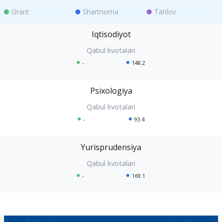
Grant
Shartnoma
Tanlov
Iqtisodiyot
-
148.2
Psixologiya
-
93.4
Yurisprudensiya
-
169.1