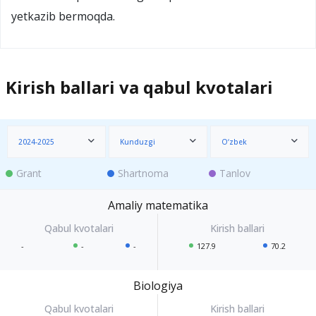
yetkazib bermoqda.
Kirish ballari va qabul kvotalari
2024-2025
Kunduzgi
O‘zbek
Grant
Shartnoma
Tanlov
Amaliy matematika
-
-
-
127.9
70.2
Biologiya