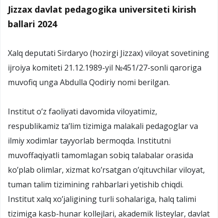
Jizzax davlat pedagogika universiteti kirish
ballari 2024
Xalq deputati Sirdaryo (hozirgi Jizzax) viloyat sovetining
ijroiya komiteti 21.12.1989-yil №451/27-sonli qaroriga
muvofiq unga Abdulla Qodiriy nomi berilgan.
Institut o’z faoliyati davomida viloyatimiz,
respublikamiz ta’lim tizimiga malakali pedagoglar va
ilmiy xodimlar tayyorlab bermoqda. Institutni
muvoffaqiyatli tamomlagan sobiq talabalar orasida
ko’plab olimlar, xizmat ko’rsatgan o’qituvchilar viloyat,
tuman talim tizimining rahbarlari yetishib chiqdi.
Institut xalq xo’jaligining turli sohalariga, halq talimi
tizimiga kasb-hunar kollejlari, akademik listeylar, davlat