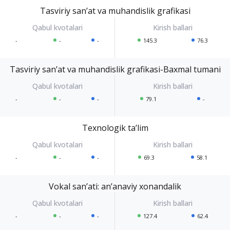
Tasviriy sanʼat va muhandislik grafikasi
-
-
-
145.3
76.3
Tasviriy sanʼat va muhandislik grafikasi-Baxmal tumani
-
-
-
79.1
-
Texnologik taʼlim
-
-
-
69.3
58.1
Vokal sanʼati: anʼanaviy xonandalik
-
-
-
127.4
62.4