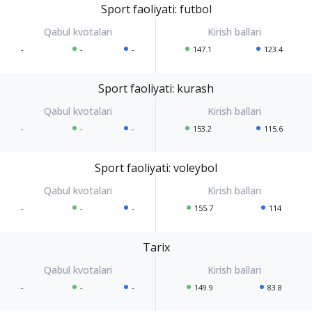
Sport faoliyati: futbol
-
-
-
147.1
123.4
Sport faoliyati: kurash
-
-
-
153.2
115.6
Sport faoliyati: voleybol
-
-
-
155.7
114
Tarix
-
-
-
149.9
83.8