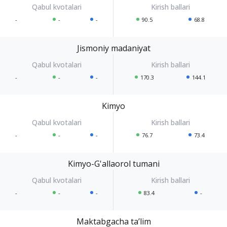
-
-
-
90.5
68.8
Jismoniy madaniyat
-
-
-
170.3
144.1
Kimyo
-
-
-
76.7
73.4
Kimyo-G'allaorol tumani
-
-
-
83.4
-
Maktabgacha taʼlim