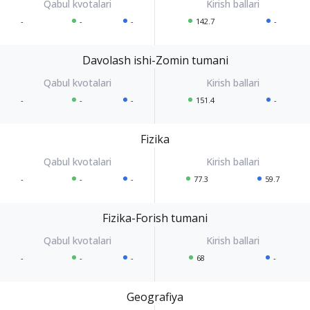
-
-
-
142.7
-
Davolash ishi-Zomin tumani
-
-
-
151.4
-
Fizika
-
-
-
77.3
59.7
Fizika-Forish tumani
-
-
-
68
-
Geografiya