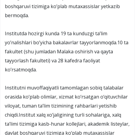
boshqaruvi tizimiga ko’plab mutaxassislar yetkazib
bermoqda.
Institutda hozirgi kunda 19 ta kunduzgi ta’lim
yo’nalishlari bo’yicha bakalavrlar tayyorlanmoqda.10 ta
fakultet (shu jumladan Malaka oshirish va qayta
tayyorlash fakulteti) va 28 kafedra faoliyat
ko’rsatmoqda.
Institutni muvoffaqiyatli tamomlagan sobiq talabalar
orasida ko‘plab olimlar, xizmat ko‘rsatgan o‘qituvchilar
viloyat, tuman ta’lim tizimining rahbarlari yetishib
chiqdi.Institut xalq xo‘jaligining turli sohalariga, xalq
ta’limi tizimiga kasb-hunar kollejlari, akademik listeylar,
davlat boshqaruvi tizimiga ko‘plab mutaxassislar