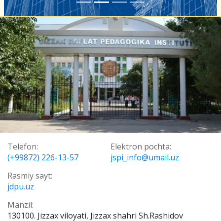
Telefon:
Elektron pochta:
(+99872) 226-13-57
jspi_info@umail.uz
Rasmiy sayt:
jdpu.uz
Manzil:
130100. Jizzax viloyati, Jizzax shahri Sh.Rashidov