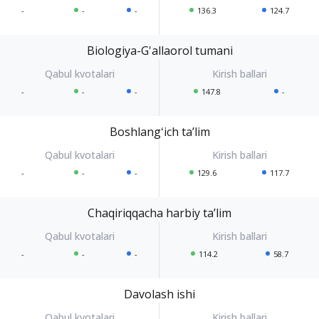
-
-
-
136.3
124.7
Biologiya-G'allaorol tumani
-
-
-
147.8
-
Boshlangʻich taʼlim
-
-
-
129.6
117.7
Chaqiriqqacha harbiy taʼlim
-
-
-
114.2
58.7
Davolash ishi