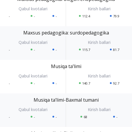
-
-
-
112.4
79.9
Maxsus pedagogika: surdopedagogika
-
-
-
115.7
81.7
Musiqa taʼlimi
-
-
-
140.7
92.7
Musiqa taʼlimi-Baxmal tumani
-
-
-
68
-