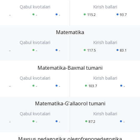
-
-
-
115.2
93.7
Matematika
-
-
-
117.5
83.1
Matematika-Baxmal tumani
-
-
-
103.7
-
Matematika-G'allaorol tumani
-
-
-
87.2
-
Maxsus pedagogika: olegofrenopedagogika