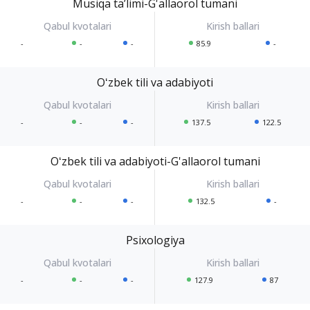
Musiqa taʼlimi-G'allaorol tumani
-
-
-
85.9
-
Oʻzbek tili va adabiyoti
-
-
-
137.5
122.5
Oʻzbek tili va adabiyoti-G'allaorol tumani
-
-
-
132.5
-
Psixologiya
-
-
-
127.9
87