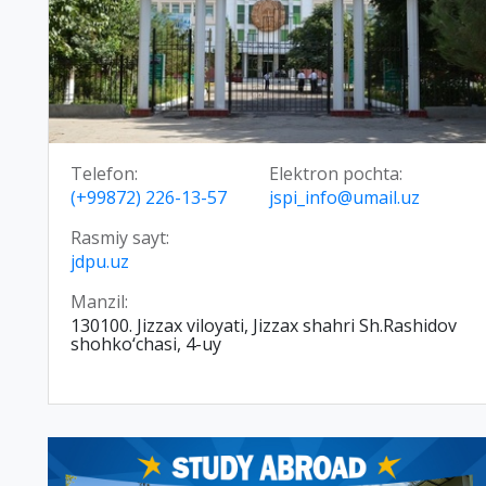
Telefon:
Elektron pochta:
(+99872) 226-13-57
jspi_info@umail.uz
Rasmiy sayt:
jdpu.uz
Manzil:
130100. Jizzax viloyati, Jizzax shahri Sh.Rashidov
shohko‘chasi, 4-uy