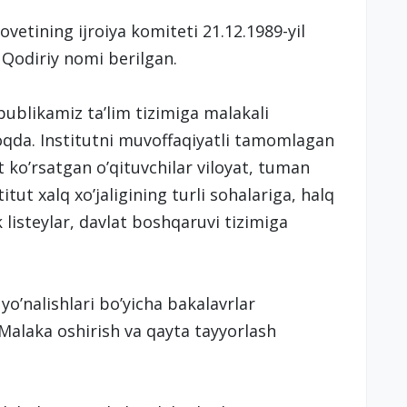
sovetining ijroiya komiteti 21.12.1989-yil
Qodiriy nomi berilgan.
spublikamiz ta’lim tizimiga malakali
qda. Institutni muvoffaqiyatli tamomlagan
t ko’rsatgan o’qituvchilar viloyat, tuman
itut xalq xo’jaligining turli sohalariga, halq
 listeylar, davlat boshqaruvi tizimiga
yo’nalishlari bo’yicha bakalavrlar
Malaka oshirish va qayta tayyorlash
.