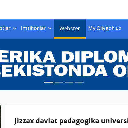
otlar
Imtihonlar
My.Oliygoh.uz
Webster
Jizzax davlat pedagogika universi