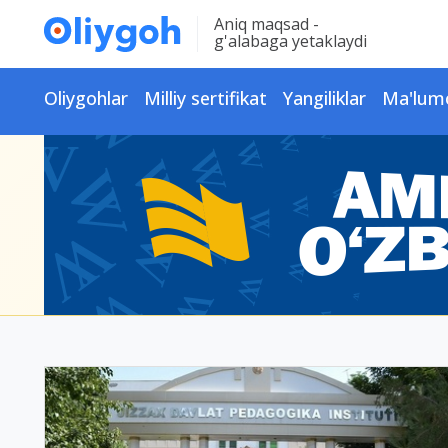
Aniq maqsad -
g'alabaga yetaklaydi
Oliygohlar
Milliy sertifikat
Yangiliklar
Ma'lum