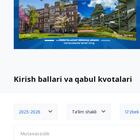
Kirish ballari va qabul kvotalari
2025-2026
Ta’lim shakli
O‘zbek
Mutaxassislik