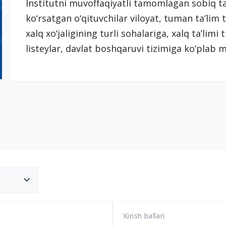
Institutni muvoffaqiyatli tamomlagan sobiq ta
ko‘rsatgan o‘qituvchilar viloyat, tuman ta’lim t
xalq xo‘jaligining turli sohalariga, xalq ta’lim
listeylar, davlat boshqaruvi tizimiga ko‘plab
Kirish ballari