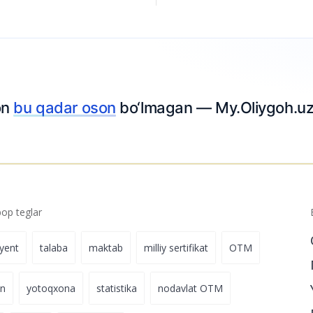
on
bu qadar oson
bo‘lmagan — My.Oliygoh.uz b
p teglar
iyent
talaba
maktab
milliy sertifikat
OTM
on
yotoqxona
statistika
nodavlat OTM