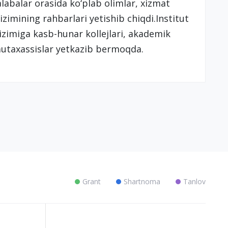
labalar orasida ko‘plab olimlar, xizmat
izimining rahbarlari yetishib chiqdi.Institut
i tizimiga kasb-hunar kollejlari, akademik
 mutaxassislar yetkazib bermoqda.
Grant
Shartnoma
Tanlov