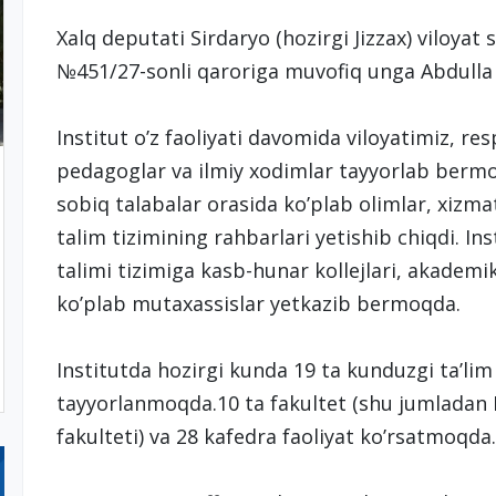
Xalq deputati Sirdaryo (hozirgi Jizzax) viloyat 
№451/27-sonli qaroriga muvofiq unga Abdulla 
Institut o’z faoliyati davomida viloyatimiz, re
pedagoglar va ilmiy xodimlar tayyorlab bermo
sobiq talabalar orasida ko’plab olimlar, xizma
talim tizimining rahbarlari yetishib chiqdi. Inst
talimi tizimiga kasb-hunar kollejlari, akademik
ko’plab mutaxassislar yetkazib bermoqda.
Institutda hozirgi kunda 19 ta kunduzgi ta’lim 
tayyorlanmoqda.10 ta fakultet (shu jumladan 
fakulteti) va 28 kafedra faoliyat ko’rsatmoqda