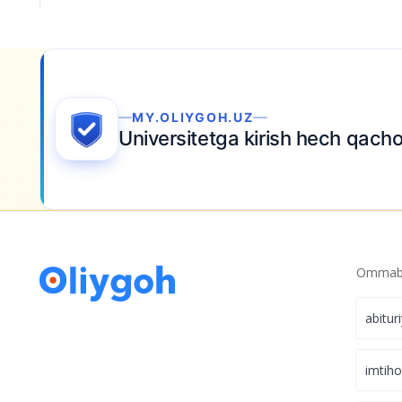
MY.OLIYGOH.UZ
Universitetga kirish hech qach
Ommabo
abitur
imtih