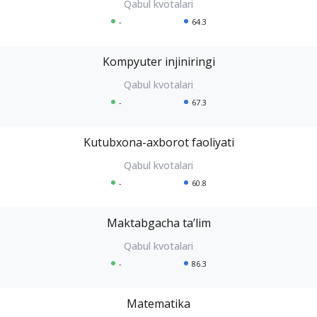
-
64.3
Kompyuter injiniringi
-
67.3
Kutubxona-axborot faoliyati
-
60.8
Maktabgacha taʼlim
-
86.3
Matematika