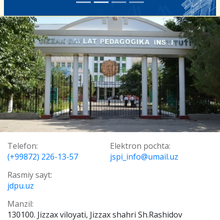
Telefon:
Elektron pochta:
(+99872) 226-13-57
jspi_info@umail.uz
Rasmiy sayt:
jdpu.uz
Manzil:
130100. Jizzax viloyati, Jizzax shahri Sh.Rashidov