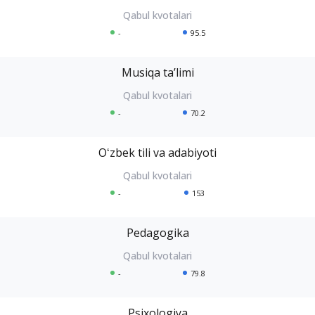
-
95.5
Musiqa taʼlimi
-
70.2
Oʻzbek tili va adabiyoti
-
153
Pedagogika
-
79.8
Psixologiya