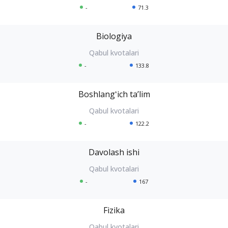
-
71.3
Biologiya
-
133.8
Boshlangʻich taʼlim
-
122.2
Davolash ishi
-
167
Fizika