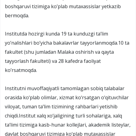
boshqaruvi tizimiga ko’plab mutaxassislar yetkazib
bermoqda.
Institutda hozirgi kunda 19 ta kunduzgi ta’lim
yo’nalishlari bo’yicha bakalavrlar tayyorlanmoqda.10 ta
fakultet (shu jumladan Malaka oshirish va qayta
tayyorlash fakulteti) va 28 kafedra faoliyat
ko’rsatmoqda.
Institutni muvoffaqiyatli tamomlagan sobiq talabalar
orasida ko‘plab olimlar, xizmat ko‘rsatgan o‘qituvchilar
viloyat, tuman ta’lim tizimining rahbarlari yetishib
chiqdi.Institut xalq xo‘jaligining turli sohalariga, xalq
ta’limi tizimiga kasb-hunar kollejlari, akademik listeylar,
davlat boshqaruvi tizimiga ko‘plab mutaxassislar