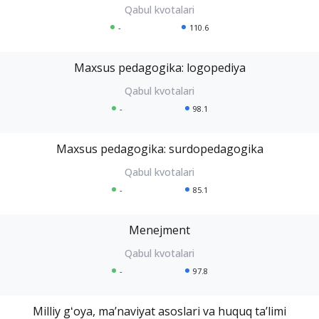
-
110.6
Maxsus pedagogika: logopediya
-
98.1
Maxsus pedagogika: surdopedagogika
-
85.1
Menejment
-
97.8
Milliy gʻoya, maʼnaviyat asoslari va huquq taʼlimi