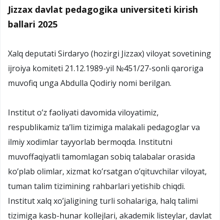
Jizzax davlat pedagogika universiteti kirish
ballari 2025
Xalq deputati Sirdaryo (hozirgi Jizzax) viloyat sovetining
ijroiya komiteti 21.12.1989-yil №451/27-sonli qaroriga
muvofiq unga Abdulla Qodiriy nomi berilgan.
Institut o’z faoliyati davomida viloyatimiz,
respublikamiz ta’lim tizimiga malakali pedagoglar va
ilmiy xodimlar tayyorlab bermoqda. Institutni
muvoffaqiyatli tamomlagan sobiq talabalar orasida
ko’plab olimlar, xizmat ko’rsatgan o’qituvchilar viloyat,
tuman talim tizimining rahbarlari yetishib chiqdi.
Institut xalq xo’jaligining turli sohalariga, halq talimi
tizimiga kasb-hunar kollejlari, akademik listeylar, davlat