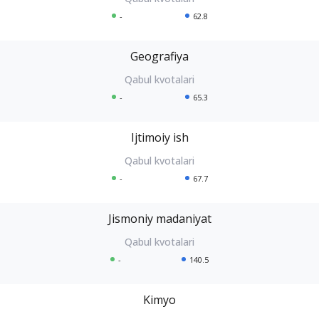
-
62.8
Geografiya
-
65.3
Ijtimoiy ish
-
67.7
Jismoniy madaniyat
-
140.5
Kimyo