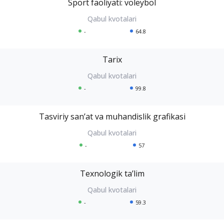
Sport faoliyati: voleybol
-
64.8
Tarix
-
99.8
Tasviriy sanʼat va muhandislik grafikasi
-
57
Texnologik taʼlim
-
59.3