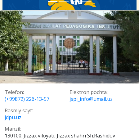
Telefon:
Elektron pochta:
(+99872) 226-13-57
jspi_info@umail.uz
Rasmiy sayt:
jdpu.uz
Manzil:
130100. Jizzax viloyati, Jizzax shahri Sh.Rashidov