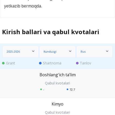
yetkazib bermoqda.
Kirish ballari va qabul kvotalari
2025-2026
Kunduzgi
Rus
Grant
Shartnoma
Tanlov
Boshlangʻich taʼlim
-
72.7
Kimyo