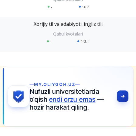
-
56.7
Xorijiy til va adabiyoti: ingliz tili
-
142.1
MY.OLIYGOH.UZ
Nufuzli universitetlarda
o‘qish
endi orzu emas
—
hozir harakat qiling.