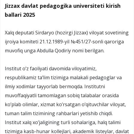
Jizzax davlat pedagogika universiteti kirish
ballari 2025
Xalq deputati Sirdaryo (hozirgi Jizzax) viloyat sovetining
ijroiya komiteti 21.12.1989-yil №451/27-sonli qaroriga
muvofiq unga Abdulla Qodiriy nomi berilgan.
Institut o’z faoliyati davomida viloyatimiz,
respublikamiz ta’lim tizimiga malakali pedagoglar va
ilmiy xodimlar tayyorlab bermoqda. Institutni
muvoffaqiyatli tamomlagan sobiq talabalar orasida
ko’plab olimlar, xizmat ko’rsatgan o’qituvchilar viloyat,
tuman talim tizimining rahbarlari yetishib chiqdi.
Institut xalq xo’jaligining turli sohalariga, halq talimi
tizimiga kasb-hunar kollejlari, akademik listeylar, davlat