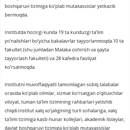
boshqaruvi tizimiga ko’plab mutaxassislar yetkazib
bermoqda.
Institutda hozirgi kunda 19 ta kunduzgi ta’lim
yo’nalishlari bo’yicha bakalavrlar tayyorlanmoqda.10 ta
fakultet (shu jumladan Malaka oshirish va qayta
tayyorlash fakulteti) va 28 kafedra faoliyat
ko’rsatmoqda.
Institutni muvoffaqiyatli tamomlagan sobiq talabalar
orasida ko‘plab olimlar, xizmat ko‘rsatgan o‘qituvchilar
viloyat, tuman ta’lim tizimining rahbarlari yetishib
chiqdi.Institut xalq xo‘jaligining turli sohalariga, xalq
ta’limi tizimiga kasb-hunar kollejlari, akademik listeylar,
davlat boshqaruvi tizimiga ko‘plab mutaxassislar