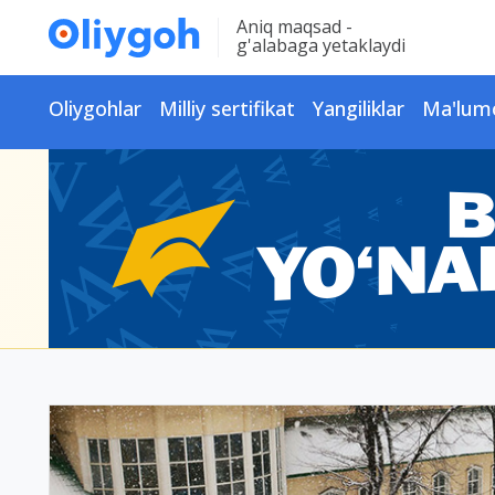
Aniq maqsad -
g'alabaga yetaklaydi
Oliygohlar
Milliy sertifikat
Yangiliklar
Ma'lum