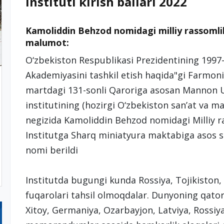
instituti kirish ballari 2022
Kamoliddin Behzod nomidagi milliy rassomli
malumot:
O‘zbekiston Respublikasi Prezidentining 1997-
Akademiyasini tashkil etish haqida"gi Farmoni
martdagi 131-sonli Qaroriga asosan Mannon U
institutining (hozirgi O‘zbekiston san’at va ma
negizida Kamoliddin Behzod nomidagi Milliy ras
Institutga Sharq miniatyura maktabiga asos 
nomi berildi
Institutda bugungi kunda Rossiya, Tojikiston,
fuqarolari tahsil olmoqdalar. Dunyoning qator
Xitoy, Germaniya, Ozarbayjon, Latviya, Rossiya