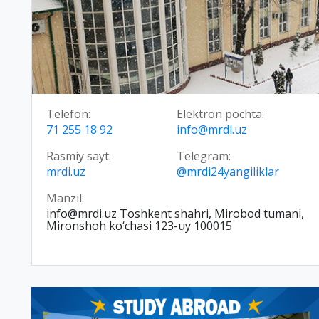
Telefon:
Elektron pochta:
71 255 18 92
info@mrdi.uz
Rasmiy sayt:
Telegram:
mrdi.uz
@mrdi24yangiliklar
Manzil:
info@mrdi.uz Toshkent shahri, Mirobod tumani,
Mironshoh ko‘chasi 123-uy 100015