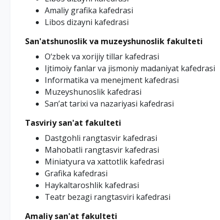
Amaliy grafika kafedrasi
Libos dizayni kafedrasi
San'atshunoslik va muzeyshunoslik fakulteti
O‘zbek va xorijiy tillar kafedrasi
Ijtimoiy fanlar vа jismoniy madaniyat kafedrasi
Informatika va menejment kafedrasi
Muzeyshunoslik kafedrasi
San’at tarixi va nazariyasi kafedrasi
Tasviriy san'at fakulteti
Dastgohli rangtasvir kafedrasi
Mahobatli rangtasvir kafedrasi
Miniatyura va xattotlik kafedrasi
Grafika kafedrasi
Haykaltaroshlik kafedrasi
Teatr bezagi rangtasviri kafedrasi
Amaliy san'at fakulteti