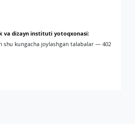
 va dizayn instituti yotoqxonasi:
an shu kungacha joylashgan talabalar — 402