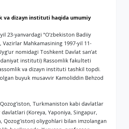
k va dizayn instituti haqida umumiy
yil 23-yanvardagi "O‘zbekiston Badiiy
, Vazirlar Mahkamasining 1997-yil 11-
yg‘ur nomidagi Toshkent Davlat san’at
daniyat instituti) Rassomlik fakulteti
somlik va dizayn instituti tashkil topdi.
solgan buyuk musavvir Kamoliddin Behzod
 Qozog’iston, Turkmaniston kabi davlatlar
 davlatlari (Koreya, Yaponiya, Singapur,
, Qozog’iston) oliygohlari bilan imzolangan