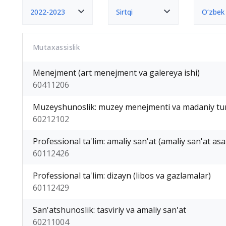
2022-2023
Sirtqi
O‘zbek
Mutaxassislik
Menejment (art menejment va galereya ishi)
60411206
Muzeyshunoslik: muzey menejmenti va madaniy tu
60212102
Professional ta'lim: amaliy san'at (amaliy san'at asa
60112426
Professional ta'lim: dizayn (libos va gazlamalar)
60112429
San'atshunoslik: tasviriy va amaliy san'at
60211004