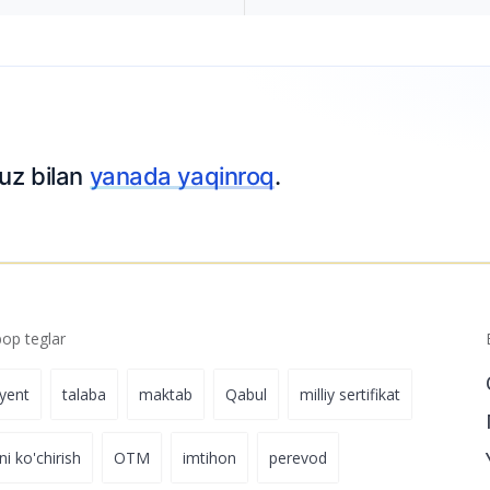
Ariza topshiring
p teglar
iyent
talaba
maktab
Qabul
milliy sertifikat
ni ko'chirish
OTM
imtihon
perevod