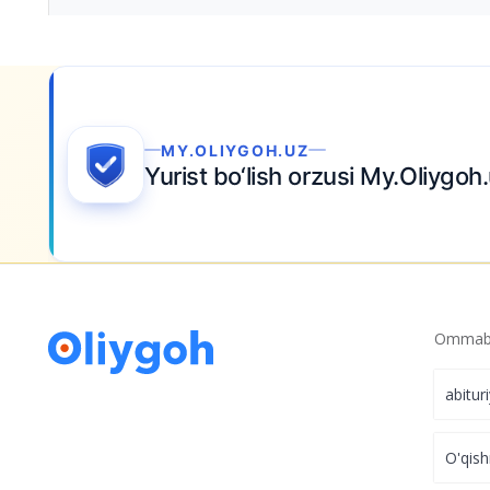
lan
yanada yaqinroq
.
Ommabo
abitur
O'qish