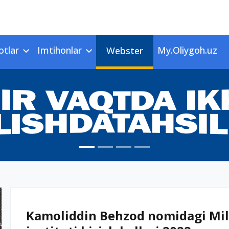
otlar
Imtihonlar
My.Oliygoh.uz
Webster
Kamoliddin Behzod nomidagi Mill