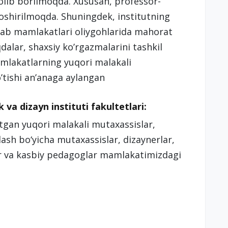
lib borilmoqda. Xususan, professor-
 oshirilmoqda. Shuningdek, institutning
plab mamlakatlari oliygohlarida mahorat
alar, shaxsiy ko’rgazmalarini tashkil
amlakatlarning yuqori malakali
’tishi an’anaga aylangan
va dizayn instituti fakultetlari:
tgan yuqori malakali mutaxassislar,
rlash bo‘yicha mutaxassislar, dizaynerlar,
r va kasbiy pedagoglar mamlakatimizdagi