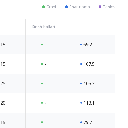
Grant
Shartnoma
Tanlov
Kirish ballari
15
-
69.2
15
-
107.5
25
-
105.2
20
-
113.1
15
-
79.7