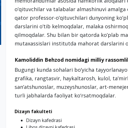
memorandumlar asosida hamkorlik aloqalari o
o’qituvchilar va talabalar almashinuvi amalga
qator professor-o’qituvchilari dunyoning ko’
darslarini o’tib kelmoqdalar, malaka oshirmoqd
qilmoqdalar. Shu bilan bir qatorda ko’plab m
mutaxassislari institutda mahorat darslarini o
Kamoliddin Behzod nomidagi milliy rassomlik 
Bugungi kunda sohalari bo‘yicha tayyorlanayo
grafika, rangtasvir, haykaltarosh, kulol, ta’mi
san’atshunoslar, muzeyshunoslar, art-meneje
turli jabhalarda faoliyat ko‘rsatmoqdalar.
Dizayn fakulteti
Dizayn kafedrasi
Libos dizayni kafedrasi