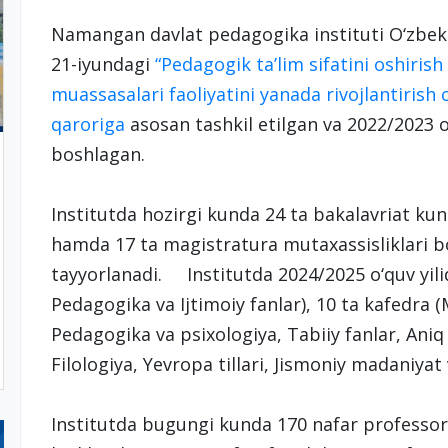
Namangan davlat pedagogika instituti O‘zbeki
21-iyundagi
“Pedagogik ta’lim sifatini oshirish
muassasalari faoliyatini yanada rivojlantirish 
qaroriga
asosan tashkil etilgan va 2022/2023 o‘q
boshlagan.
Institutda hozirgi kunda 24 ta bakalavriat kundu
hamda 17 ta magistratura mutaxassisliklari b
tayyorlanadi. Institutda 2024/2025 o‘quv yilida
Pedagogika va Ijtimoiy fanlar), 10 ta kafedra 
Pedagogika va psixologiya, Tabiiy fanlar, Aniq
Filologiya, Yevropa tillari, Jismoniy madaniy
Institutda bugungi kunda 170 nafar professor-