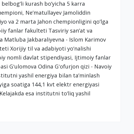
belbog‘li kurash bo‘yicha 5 karra
chempioni, Ne’matullayev Jamoliddin
siyo va 2 marta Jahon chempionligini qo‘lga
iy fanlar fakulteti Tasviriy san’at va
eva Matluba Jakbaraliyevna - Islom Karimov
eti Xorijiy til va adabiyoti yo‘nalishi
 nomli davlat stipendiyasi, Ijtimoiy fanlar
labasi Gʻulomova Odina Gʻofurjon qizi - Navoiy
titutni yashil energiya bilan ta’minlash
yiga soatiga 144,1 kvt elektr energiyasi
Kelajakda esa institutni to‘liq yashil