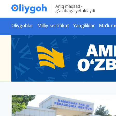
Aniq maqsad -
g'alabaga yetaklaydi
Oliygohlar
Milliy sertifikat
Yangiliklar
Ma'lum