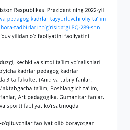
ston Respublikasi Prezidentining 2022-yil
 va pedagog kadrlar tayyorlovchi oliy ta’lim
chora-tadbirlari to‘g‘risida”gi PQ-289-son
uv yilidan o‘z faoliyatini faoliyatini
zgi, kechki va sirtqi ta’lim yo‘nalishlari
o‘yicha kadrlar pedagog kadrlar
 3 ta fakultet (Aniq va tabiiy fanlar,
(Maktabgacha ta’lim, Boshlang‘ich ta’lim,
 fanlar, Art pedagogika, Gumanitar fanlar,
at va sport) faoliyat ko‘rsatmoqda.
o‘qituvchilar faoliyat olib borayotgan