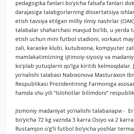
pedagogika fanlari bo‘yicha falsafa fanlari dok
darajasiga talabgorlarning dissertatsiya ishlar
etish tavsiya etilgan milliy ilmiy nashrlar (OAK
talabalar shaharchasi mavjud bo‘lib, u yerda 
etish uchun mini futbol stadioni, vorkaut mayd
zali, karaoke klubi, kutubxona, kompyuter zali
mamlakatimizning ijtimoiy-siyosiy va madaniy h
ko‘plab yutuqlarni qo‘lga kiritib kelmoqdalar. Ju
yo‘nalishi talabasi Nabixonova Masturaxon Ib
Respublikasi Prezidentining Farmoniga asosan 
hamda shu yili “Islohotlar bilimdoni” respublika
Jismoniy madaniyat yo‘nalishi talabaлари - Erk
bo‘yicha 72 kg vaznda 3 karra Osiyo va 2 karr
Rustamjon o‘g‘li futbol bo‘yicha yoshlar terma