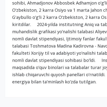
sohibi, Ahmadjonov Abbosbek Adhamjon o‘g‘li 
O‘zbekiston, 2 karra Osiyo va 1 marta Jahon 
Gʻaybullo o‘g‘li 2 karra O‘zbekiston, 2 karra O
kiritdilar. 2024-yilda institutning Aniq va tabi
muhandislik grafikasi yo‘nalishi talabasi Aliy
nomli davlat stipendiyasi, Ijtimoiy fanlar fakult
talabasi Toshmatova Madina Kadirovna - Navoiy
fakulteti Xorijiy til va adabiyoti yo‘nalishi ta
nomli davlat stipendiyasi sohibasi bo‘ldi. Ins
maqsadida o‘quv binolari va talabalar turar jo
ishlab chiqaruvchi quyosh panellari o‘rnatildi. 
energiya bilan ta’minlash ko‘zda tutilgan.