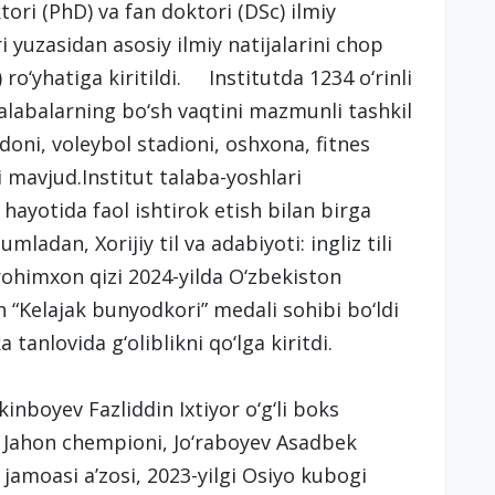
tori (PhD) va fan doktori (DSc) ilmiy
i yuzasidan asosiy ilmiy natijalarini chop
) ro‘yhatiga kiritildi. Institutda 1234 o‘rinli
talabalarning bo‘sh vaqtini mazmunli tashkil
oni, voleybol stadioni, oshxona, fitnes
 mavjud.Institut talaba-yoshlari
ayotida faol ishtirok etish bilan birga
mladan, Xorijiy til va adabiyoti: ingliz tili
rohimxon qizi 2024-yilda O‘zbekiston
“Kelajak bunyodkori” medali sohibi bo‘ldi
 tanlovida g‘oliblikni qo‘lga kiritdi.
inboyev Fazliddin Ixtiyor o‘g‘li boks
a Jahon chempioni, Jo‘raboyev Asadbek
 jamoasi a’zosi, 2023-yilgi Osiyo kubogi