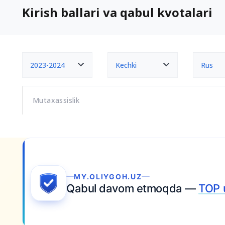
Kirish ballari va qabul kvotalari
2023-2024
Kechki
Rus
Mutaxassislik
Ariza topshiring
at topshiring.