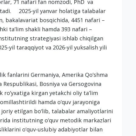
sorlar, 71 nafari fan nomzodi, PhD va
 etadi. 2025-yil yanvar holatiga talabalar
, bakalavariat bosqichida, 4451 nafari –
chki ta’lim shakli hamda 393 nafari –
itutning strategiyasi ishlab chiqilgan
2025-yil taraqqiyot va 2026-yil yuksalish yili
slik fanlarini Germaniya, Amerika Qo’shma
ya Respublikasi, Bosniya va Gersogovina
ro’yxatiga kirgan yetakchi oliy ta’lim
komillashtirildi hamda o‘quv jarayoniga
oriy etilgan bo‘lib, talabalar amaliyotlarini
ida institutning o‘quv metodik markazlari
sliklarini o‘quv-uslubiy adabiyotlar bilan