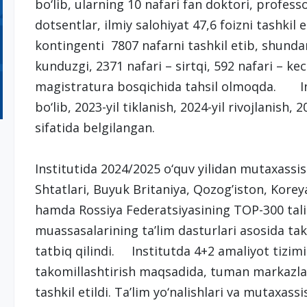
bo‘lib, ularning 10 nafari fan doktori, profes
dotsentlar, ilmiy salohiyat 47,6 foizni tashkil
kontingenti 7807 nafarni tashkil etib, shundan
kunduzgi, 2371 nafari – sirtqi, 592 nafari – ke
magistratura bosqichida tahsil olmoqda. Inst
bo‘lib, 2023-yil tiklanish, 2024-yil rivojlanish, 
sifatida belgilangan.
Institutida 2024/2025 o‘quv yilidan mutaxassi
Shtatlari, Buyuk Britaniya, Qozog’iston, Kore
hamda Rossiya Federatsiyasining TOP-300 talik 
muassasalarining ta’lim dasturlari asosida ta
tatbiq qilindi. Institutda 4+2 amaliyot tizimi j
takomillashtirish maqsadida, tuman markazlar
tashkil etildi. Ta’lim yo‘nalishlari va mutaxassi