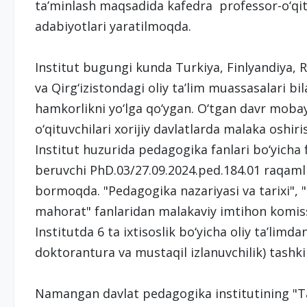
ta’minlash maqsadida kafedra professor-o‘qit
adabiyotlari yaratilmoqda.
Institut bugungi kunda Turkiya, Finlyandiya, 
va Qirg‘izistondagi oliy ta’lim muassasalari bil
hamkorlikni yo‘lga qo‘ygan. O‘tgan davr mobay
o‘qituvchilari xorijiy davlatlarda malaka oshir
Institut huzurida pedagogika fanlari bo‘yicha f
beruvchi PhD.03/27.09.2024.ped.184.01 raqamli 
bormoqda. "Pedagogika nazariyasi va tarixi",
mahorat" fanlaridan malakaviy imtihon komissi
Institutda 6 ta ixtisoslik bo‘yicha oliy ta’lim
doktorantura va mustaqil izlanuvchilik) tashk
Namangan davlat pedagogika institutining "Ta’