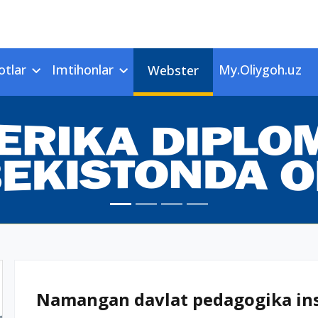
otlar
Imtihonlar
My.Oliygoh.uz
Webster
Namangan davlat pedagogika insti