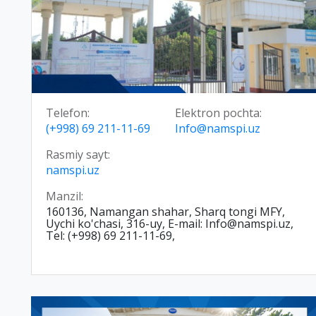
Telefon:
Elektron pochta:
(+998) 69 211-11-69
Info@namspi.uz
Rasmiy sayt:
namspi.uz
Manzil:
160136, Namangan shahar, Sharq tongi MFY,
Uychi ko'chasi, 316-uy, E-mail: Info@namspi.uz,
Tel: (+998) 69 211-11-69,