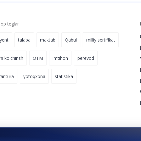
p teglar
iyent
talaba
maktab
Qabul
milliy sertifikat
ni ko'chirish
OTM
imtihon
perevod
rantura
yotoqxona
statistika