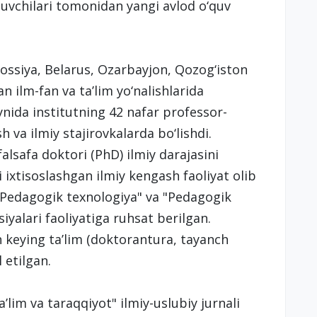
uvchilari tomonidan yangi avlod o‘quv
Rossiya, Belarus, Ozarbayjon, Qozog‘iston
an ilm-fan va ta’lim yo‘nalishlarida
nida institutning 42 nafar professor-
ish va ilmiy stajirovkalarda bo‘lishdi.
alsafa doktori (PhD) ilmiy darajasini
ixtisoslashgan ilmiy kengash faoliyat olib
 "Pedagogik texnologiya" va "Pedagogik
yalari faoliyatiga ruhsat berilgan.
dan keying ta’lim (doktorantura, tayanch
il etilgan.
lim va taraqqiyot" ilmiy-uslubiy jurnali