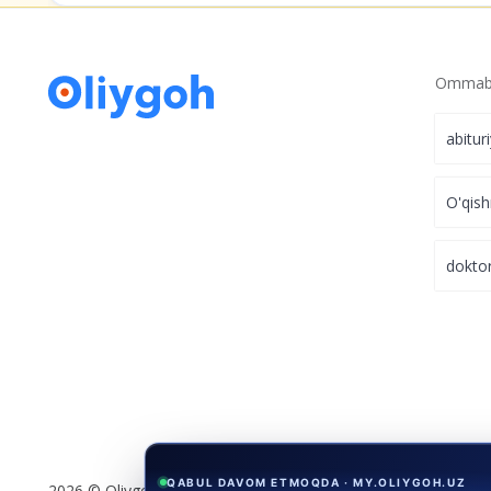
Ommabo
abitur
O'qish
dokto
QABUL DAVOM ETMOQDA · MY.OLIYGOH.UZ
2026 © Oliygoh.uz, Barcha huquqlar himoyalangan