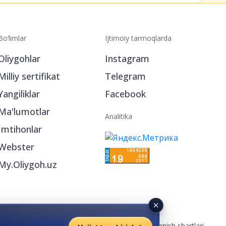
Bo‘limlar
Ijtimoiy tarmoqlarda
Oliygohlar
Instagram
Milliy sertifikat
Telegram
Yangiliklar
Facebook
Ma'lumotlar
Analitika
Imtihonlar
Webster
My.Oliygoh.uz
Reklama
/
Foydalanish shartlari