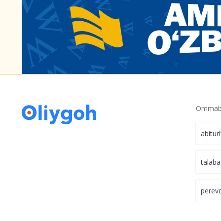
Ommabo
abitur
talaba
perev