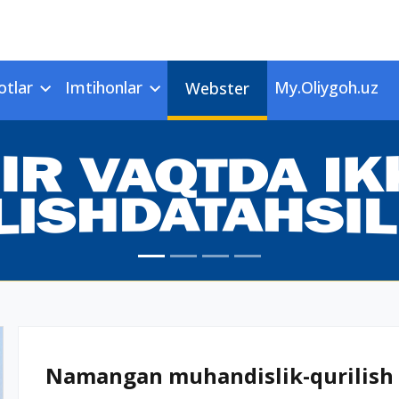
otlar
Imtihonlar
My.Oliygoh.uz
Webster
Namangan muhandislik-qurilish in