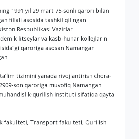
ng 1991 yil 29 mart 75-sonli qarori bilan
 filiali asosida tashkil qilingan
iston Respublikasi Vazirlar
demik litseylar va kasb-hunar kollejlarini
o’risida”gi qaroriga asosan Namangan
gan.
a’lim tizimini yanada rivojlantirish chora-
 PQ-2909-son qaroriga muvofiq Namangan
andislik-qurilish instituti sifatida qayta
k fakulteti, Transport fakulteti, Qurilish