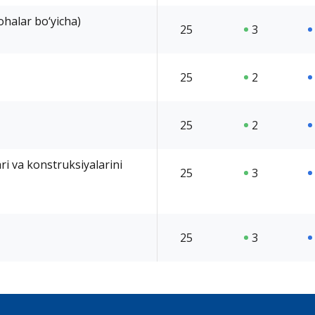
ohalar bo‘yicha)
25
3
25
2
25
2
ari va konstruksiyalarini
25
3
25
3