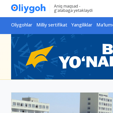
Aniq maqsad -
g'alabaga yetaklaydi
Oliygohlar
Milliy sertifikat
Yangiliklar
Ma'lum