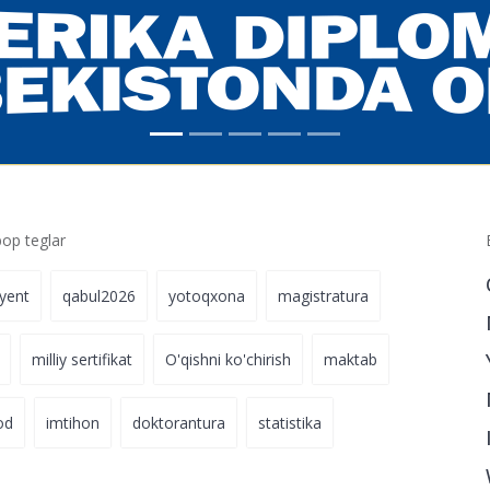
p teglar
iyent
qabul2026
yotoqxona
magistratura
milliy sertifikat
O'qishni ko'chirish
maktab
od
imtihon
doktorantura
statistika