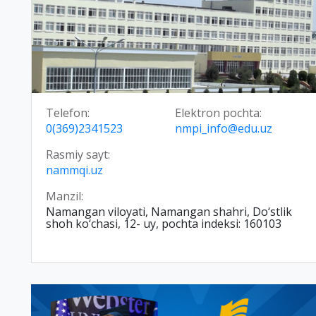
Telefon:
Elektron pochta:
0(369)2341523
nmpi_info@edu.uz
Rasmiy sayt:
nammqi.uz
Manzil:
Namangan viloyati, Namangan shahri, Do‘stlik
shoh ko‘chasi, 12- uy, pochta indeksi: 160103