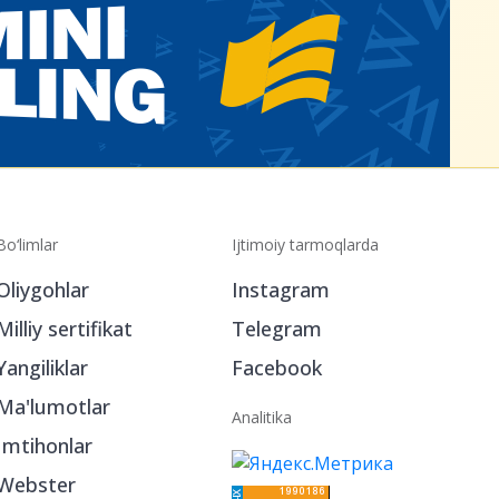
Bo‘limlar
Ijtimoiy tarmoqlarda
Oliygohlar
Instagram
Milliy sertifikat
Telegram
Yangiliklar
Facebook
Ma'lumotlar
Analitika
Imtihonlar
Webster