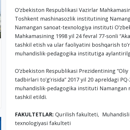
O’zbekiston Respublikasi Vazirlar Mahkamasini
Toshkent mashinasozlik institutining Namangan
Namangan sanoat-texnologiya instituti O’zbek
Mahkamasining 1998 yil 24 fevral 77-sonli “Aka
tashkil etish va ular faoliyatini boshqarish t
muhandislik-pedagogika institutiga aylantiril
O’zbekiston Respublikasi Prezidentining “Oliy t
tadbirlari to’g’risida” 2017 yil 20 apreldagi
muhandislik-pedagogika instituti Namangan muh
tashkil etildi.
FAKULTETLAR:
Qurilish fakulteti, Muhandisli
texnologiyasi fakulteti