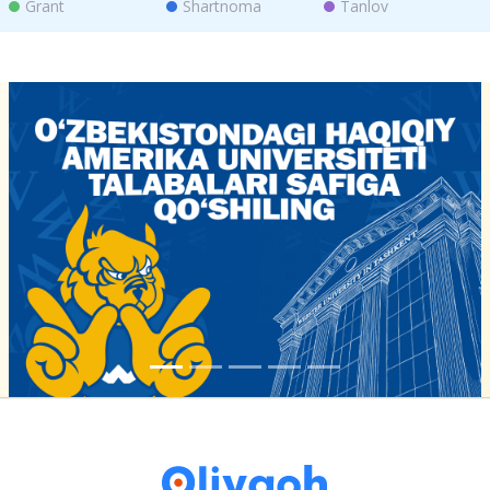
Grant
Shartnoma
Tanlov