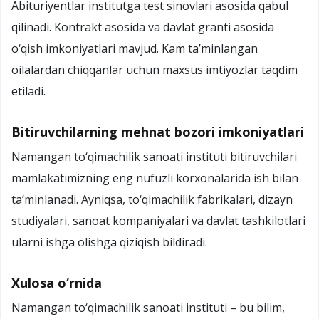
Abituriyentlar institutga test sinovlari asosida qabul
qilinadi. Kontrakt asosida va davlat granti asosida
o‘qish imkoniyatlari mavjud. Kam ta’minlangan
oilalardan chiqqanlar uchun maxsus imtiyozlar taqdim
etiladi.
Bitiruvchilarning mehnat bozori imkoniyatlari
Namangan to‘qimachilik sanoati instituti bitiruvchilari
mamlakatimizning eng nufuzli korxonalarida ish bilan
ta’minlanadi. Ayniqsa, to‘qimachilik fabrikalari, dizayn
studiyalari, sanoat kompaniyalari va davlat tashkilotlari
ularni ishga olishga qiziqish bildiradi.
Xulosa o‘rnida
Namangan to‘qimachilik sanoati instituti – bu bilim,