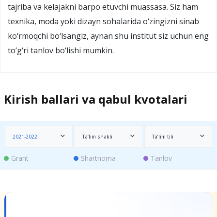
tajriba va kelajakni barpo etuvchi muassasa. Siz ham
texnika, moda yoki dizayn sohalarida o‘zingizni sinab
ko‘rmoqchi bo‘lsangiz, aynan shu institut siz uchun eng
to‘g‘ri tanlov bo‘lishi mumkin.
Kirish ballari va qabul kvotalari
2021-2022
Ta’lim shakli
Ta’lim tili
Grant
Shartnoma
Tanlov