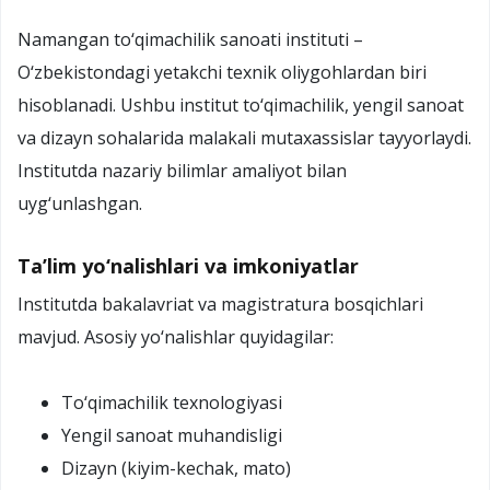
Namangan to‘qimachilik sanoati instituti –
O‘zbekistondagi yetakchi texnik oliygohlardan biri
hisoblanadi. Ushbu institut to‘qimachilik, yengil sanoat
va dizayn sohalarida malakali mutaxassislar tayyorlaydi.
Institutda nazariy bilimlar amaliyot bilan
uyg‘unlashgan.
Ta’lim yo‘nalishlari va imkoniyatlar
Institutda bakalavriat va magistratura bosqichlari
mavjud. Asosiy yo‘nalishlar quyidagilar:
To‘qimachilik texnologiyasi
Yengil sanoat muhandisligi
Dizayn (kiyim-kechak, mato)