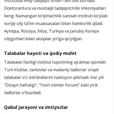
Institutda ilmiy-tadqiqot ishlari faol olib boriladi.
Doktorantura va mustaqil tadqiqotchilik imkoniyatlari
keng. Namangan to‘qimachilik sanoati instituti ko‘plab
xorijiy oliy ta’lim muassasalari bilan hamkorlik qiladi.
Ayniqsa, Rossiya, Xitoy, Turkiya va Janubiy Koreya
oliygohlari bilan aloqalar yo‘lga qo‘yilgan.
Talabalar hayoti va ijodiy muhit
Talabalar faolligi institut hayotining ajralmas qismidir.
Turli klublar, tanlovlar va madaniy tadbirlar orqali
talabalar o‘z iste’dodlarini namoyon qilishadi. Har yili
“Dizayn haftaligi”, “Yosh olimlar forumi” kabi yirik
tadbirlar o‘tkaziladi.
Qabul jarayoni va imtiyozlar