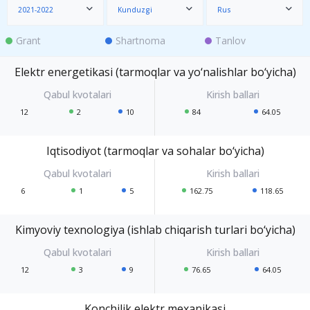
2021-2022
Kunduzgi
Rus
Grant
Shartnoma
Tanlov
Elektr energetikasi (tarmoqlar va yo‘nalishlar bo‘yicha)
12
2
10
84
64.05
Iqtisodiyot (tarmoqlar va sohalar bo‘yicha)
6
1
5
162.75
118.65
Kimyoviy texnologiya (ishlab chiqarish turlari bo‘yicha)
12
3
9
76.65
64.05
Konchilik elektr mexanikasi