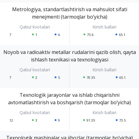
Metrologiya, standartlashtirish va mahsulot sifati
menejmenti (tarmoqlar bo‘yicha)
7
1
6
75.6
65.1
Noyob va radioaktiv metallar rudalarini qazib olish, qayta
ishlash texnikasi va texnologiyasi
7
2
5
70.35
65.1
Texnologik jarayonlar va ishlab chiqarishni
avtomatlashtirish va boshqarish (tarmoqlar bo‘yicha)
12
3
9
91.35
73.5
Texnologik mashinalar va jihozlar (tarmoqlar bo‘yicha)