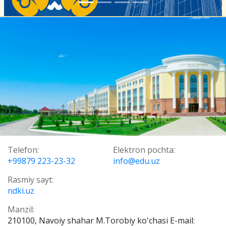
Telefon:
Elektron pochta:
+99879 223-23-32
info@edu.uz
Rasmiy sayt:
ndki.uz
Manzil:
210100, Navoiy shahar M.Torobiy ko'chasi E-mail: