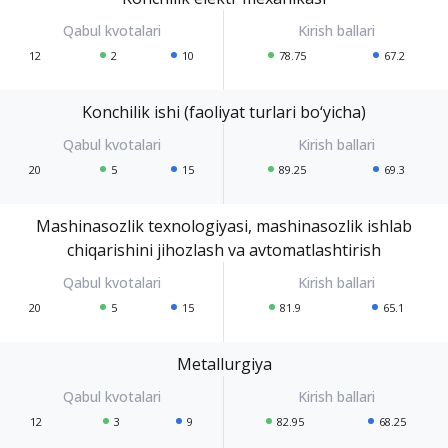
12
2
10
78.75
67.2
Konchilik ishi (faoliyat turlari bo‘yicha)
20
5
15
89.25
69.3
Mashinasozlik texnologiyasi, mashinasozlik ishlab
chiqarishini jihozlash va avtomatlashtirish
20
5
15
81.9
65.1
Metallurgiya
12
3
9
82.95
68.25