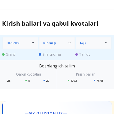
Kirish ballari va qabul kvotalari
2021-2022
Kunduzgi
Tojik
Grant
Shartnoma
Tanlov
Boshlang‘ich ta’lim
25
5
20
100.8
76.65
MY.OLIYGOH.UZ