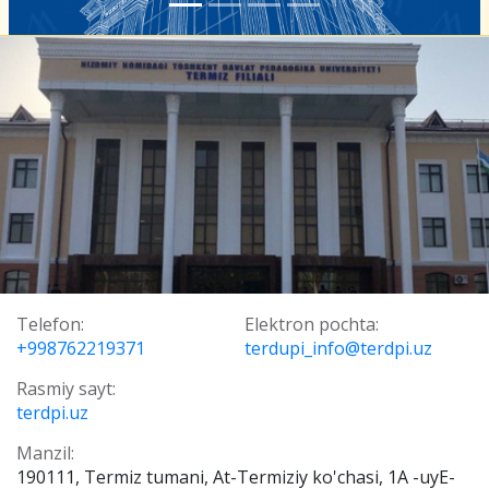
Telefon:
Elektron pochta:
+998762219371
terdupi_info@terdpi.uz
Rasmiy sayt:
terdpi.uz
Manzil:
190111, Termiz tumani, At-Termiziy ko'chasi, 1A -uyE-