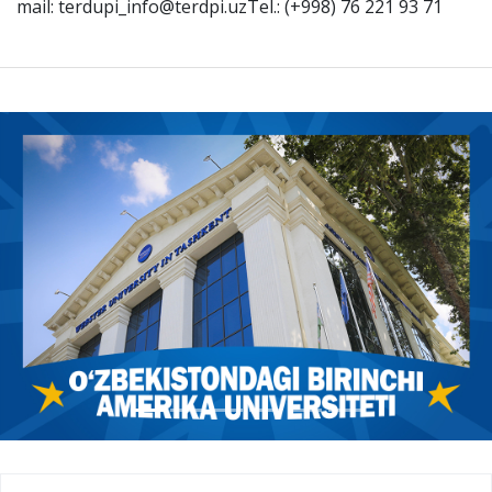
mail: terdupi_info@terdpi.uzTel.: (+998) 76 221 93 71