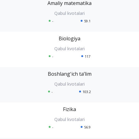
Amaliy matematika
-
59.1
Biologiya
-
117
Boshlangʻich taʼlim
-
103.2
Fizika
-
56.9