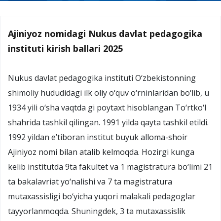
Ajiniyoz nomidagi Nukus davlat pedagogika
instituti kirish ballari 2025
Nukus davlat pedagogika instituti O‘zbekistonning
shimoliy hududidagi ilk oliy o‘quv o‘rninlaridan bo‘lib, u
1934 yili o‘sha vaqtda gi poytaxt hisoblangan To‘rtko‘l
shahrida tashkil qilingan. 1991 yilda qayta tashkil etildi.
1992 yildan e’tiboran institut buyuk alloma-shoir
Ajiniyoz nomi bilan atalib kelmoqda. Hozirgi kunga
kelib institutda 9ta fakultet va 1 magistratura bo‘limi 21
ta bakalavriat yo‘nalishi va 7 ta magistratura
mutaxassisligi bo‘yicha yuqori malakali pedagoglar
tayyorlanmoqda. Shuningdek, 3 ta mutaxassislik