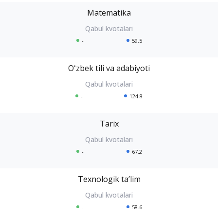
Matematika
-
59.5
Oʻzbek tili va adabiyoti
-
124.8
Tarix
-
67.2
Texnologik taʼlim
-
58.6