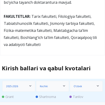
bo‘yicha tayanch doktarantura mavjud.
FAKULTETLAR:
Tarix fakulteti, Filologiya fakulteti,
Tabiatshunoslik fakulteti, Jismoniy tarbiya fakulteti,
Fizika-matemetika fakulteti, Maktabgacha ta’lim
fakulteti, Boshlang‘ich ta’lim fakulteti, Qoraqalpoq tili
va adabiyoti fakulteti
Kirish ballari va qabul kvotalari
2025-2026
Kechki
O‘zbek
Grant
Shartnoma
Tanlov