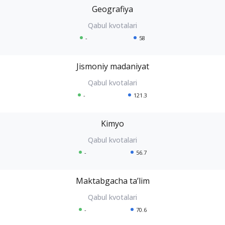
Geografiya
-
58
Jismoniy madaniyat
-
121.3
Kimyo
-
56.7
Maktabgacha taʼlim
-
70.6