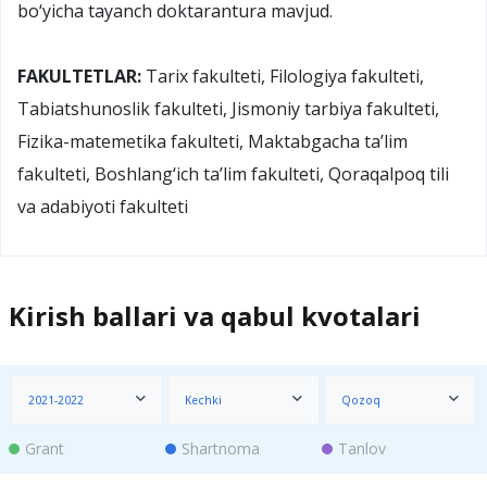
bo‘yicha tayanch doktarantura mavjud.
FAKULTETLAR:
Tarix fakulteti, Filologiya fakulteti,
Tabiatshunoslik fakulteti, Jismoniy tarbiya fakulteti,
Fizika-matemetika fakulteti, Maktabgacha ta’lim
fakulteti, Boshlang‘ich ta’lim fakulteti, Qoraqalpoq tili
va adabiyoti fakulteti
Kirish ballari va qabul kvotalari
2021-2022
Kechki
Qozoq
Grant
Shartnoma
Tanlov