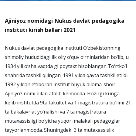
Ajiniyoz nomidagi Nukus davlat pedagogika
instituti kirish ballari 2021
Nukus davlat pedagogika instituti O‘zbekistonning
shimoliy hududidagi ilk oliy o‘quv o‘rninlaridan bo‘lib, u
1934 yili o‘sha vaqtda gi poytaxt hisoblangan To‘rtko‘l
shahrida tashkil qilingan. 1991 yilda qayta tashkil etildi.
1992 yildan e’tiboran institut buyuk alloma-shoir
Ajiniyoz nomi bilan atalib kelmoqda. Hozirgi kunga
kelib institutda 9ta fakultet va 1 magistratura bo‘limi 21
ta bakalavriat yo‘nalishi va 7 ta magistratura
mutaxassisligi bo‘yicha yuqori malakali pedagoglar
tayyorlanmoqda. Shuningdek, 3 ta mutaxassislik