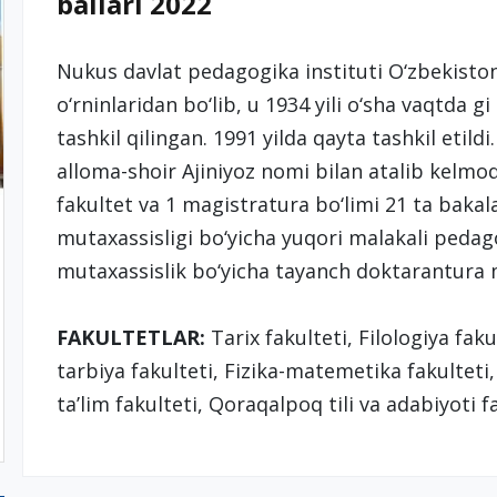
ballari 2022
Nukus davlat pedagogika instituti O‘zbekiston
o‘rninlaridan bo‘lib, u 1934 yili o‘sha vaqtda 
tashkil qilingan. 1991 yilda qayta tashkil etild
alloma-shoir Ajiniyoz nomi bilan atalib kelmoq
fakultet va 1 magistratura bo‘limi 21 ta bakala
mutaxassisligi bo‘yicha yuqori malakali peda
mutaxassislik bo‘yicha tayanch doktarantura
FAKULTETLAR:
Tarix fakulteti, Filologiya fak
tarbiya fakulteti, Fizika-matemetika fakulteti
ta’lim fakulteti, Qoraqalpoq tili va adabiyoti f