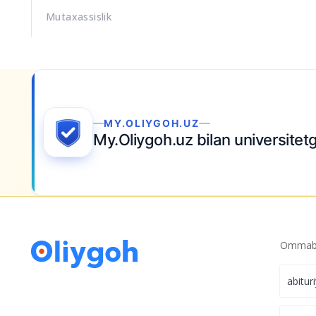
Mutaxassislik
MY.OLIYGOH.UZ
My.Oliygoh.uz bilan universite
Ommabo
abitur