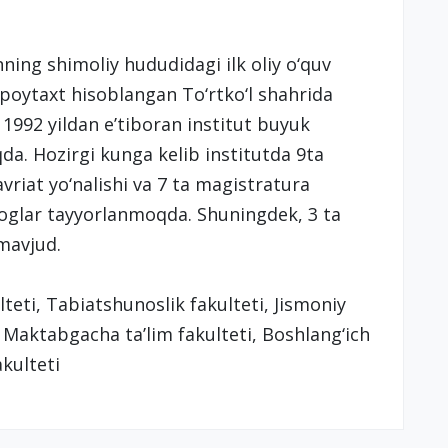
ning shimoliy hududidagi ilk oliy o‘quv
gi poytaxt hisoblangan To‘rtko‘l shahrida
i. 1992 yildan e’tiboran institut buyuk
da. Hozirgi kunga kelib institutda 9ta
vriat yo‘nalishi va 7 ta magistratura
goglar tayyorlanmoqda. Shuningdek, 3 ta
 mavjud.
ulteti, Tabiatshunoslik fakulteti, Jismoniy
, Maktabgacha ta’lim fakulteti, Boshlang‘ich
akulteti