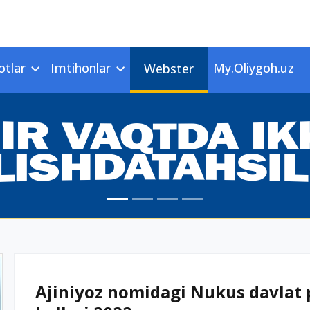
otlar
Imtihonlar
My.Oliygoh.uz
Webster
Ajiniyoz nomidagi Nukus davlat p