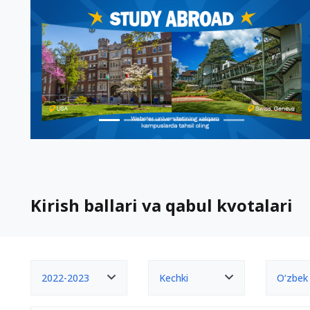
Kirish ballari va qabul kvotalari
2022-2023
Kechki
O‘zbek