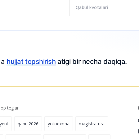
Qabul kvotalari
tga
hujjat topshirish
atigi bir necha daqiqa.
p teglar
iyent
qabul2026
yotoqxona
magistratura