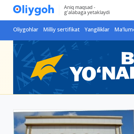
Aniq maqsad -
g'alabaga yetaklaydi
Oliygohlar
Milliy sertifikat
Yangiliklar
Ma'lum