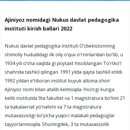
Ajiniyoz nomidagi Nukus davlat pedagogika
instituti kirish ballari 2022
Nukus davlat pedagogika instituti O‘zbekistonning
shimoliy hududidagi ilk oliy o‘quv o‘rninlaridan bo‘lib, u
1934 yili o‘sha vaqtda gi poytaxt hisoblangan To‘rtko‘l
shahrida tashkil qilingan. 1991 yilda qayta tashkil etildi.
1992 yildan e’tiboran institut buyuk alloma-shoir
Ajiniyoz nomi bilan atalib kelmoqda. Hozirgi kunga
kelib institutda 9ta fakultet va 1 magistratura bo‘limi 21
ta bakalavriat yo‘nalishi va 7 ta magistratura
mutaxassisligi bo‘yicha yuqori malakali pedagoglar
tayyorlanmoqda. Shuningdek, 3 ta mutaxassislik