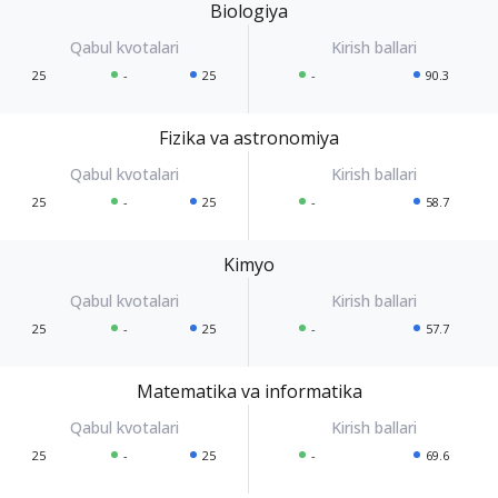
Biologiya
25
-
25
-
90.3
Fizika va astronomiya
25
-
25
-
58.7
Kimyo
25
-
25
-
57.7
Matematika va informatika
25
-
25
-
69.6