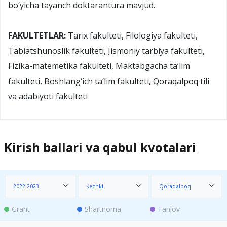
bo‘yicha tayanch doktarantura mavjud.
FAKULTETLAR:
Tarix fakulteti, Filologiya fakulteti,
Tabiatshunoslik fakulteti, Jismoniy tarbiya fakulteti,
Fizika-matemetika fakulteti, Maktabgacha ta’lim
fakulteti, Boshlang‘ich ta’lim fakulteti, Qoraqalpoq tili
va adabiyoti fakulteti
Kirish ballari va qabul kvotalari
2022-2023
Kechki
Qoraqalpoq
Grant
Shartnoma
Tanlov