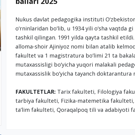
ballari 2025
Nukus davlat pedagogika instituti O‘zbekiston
o‘rninlaridan bo‘lib, u 1934 yili o‘sha vaqtda 
tashkil qilingan. 1991 yilda qayta tashkil etild
alloma-shoir Ajiniyoz nomi bilan atalib kelmoq
fakultet va 1 magistratura bo‘limi 21 ta bakala
mutaxassisligi bo‘yicha yuqori malakali peda
mutaxassislik bo‘yicha tayanch doktarantura
FAKULTETLAR:
Tarix fakulteti, Filologiya fak
tarbiya fakulteti, Fizika-matemetika fakulteti
ta’lim fakulteti, Qoraqalpoq tili va adabiyoti f