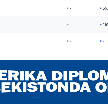
-
56
-
16
-
-