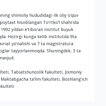
ning shimoliy hududidagi ilk oliy o‘quv
gi poytaxt hisoblangan To‘rtko‘l shahrida
i. 1992 yildan e’tiboran institut buyuk
da. Hozirgi kunga kelib institutda 9ta
vriat yo‘nalishi va 7 ta magistratura
goglar tayyorlanmoqda. Shuningdek, 3 ta
 mavjud.
ulteti, Tabiatshunoslik fakulteti, Jismoniy
, Maktabgacha ta’lim fakulteti, Boshlang‘ich
akulteti