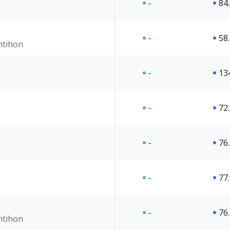
-
84
-
58
imtihon
-
13
-
72
-
76
-
77
-
76
imtihon