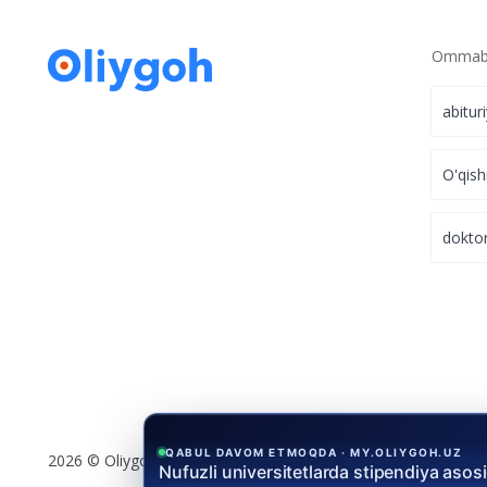
Ommabo
abitur
O'qish
dokto
QABUL DAVOM ETMOQDA · MY.OLIYGOH.UZ
2026 © Oliygoh.uz, Barcha huquqlar himoyalangan
Nufuzli universitetlarda stipendiya asos