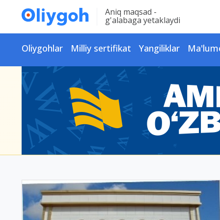
Aniq maqsad -
g'alabaga yetaklaydi
Oliygohlar
Milliy sertifikat
Yangiliklar
Ma'lum