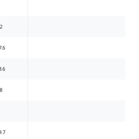
.2
7.6
3.6
.8
9.7