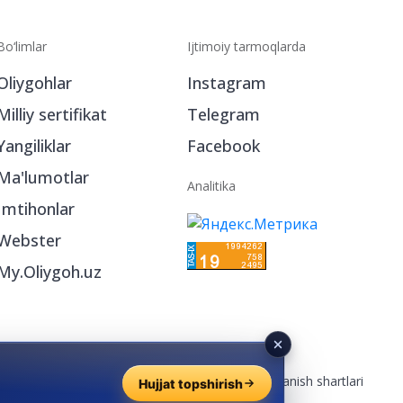
Bo‘limlar
Ijtimoiy tarmoqlarda
Oliygohlar
Instagram
Milliy sertifikat
Telegram
Yangiliklar
Facebook
Ma'lumotlar
Analitika
Imtihonlar
Webster
My.Oliygoh.uz
Reklama
/
Foydalanish shartlari
Hujjat topshirish