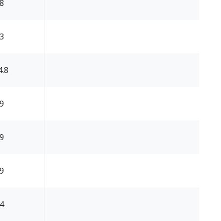
.8
.3
4.8
.9
.9
.9
.4