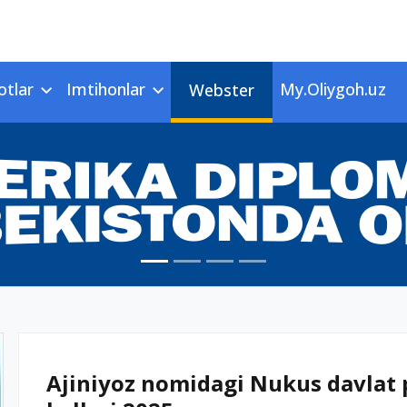
otlar
Imtihonlar
My.Oliygoh.uz
Webster
Ajiniyoz nomidagi Nukus davlat p