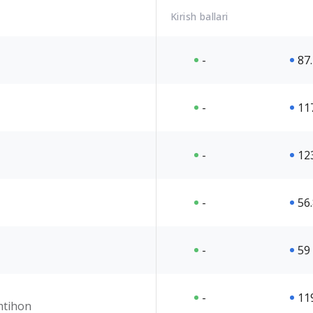
Kirish ballari
-
87
-
11
-
12
-
56
-
59
-
11
imtihon