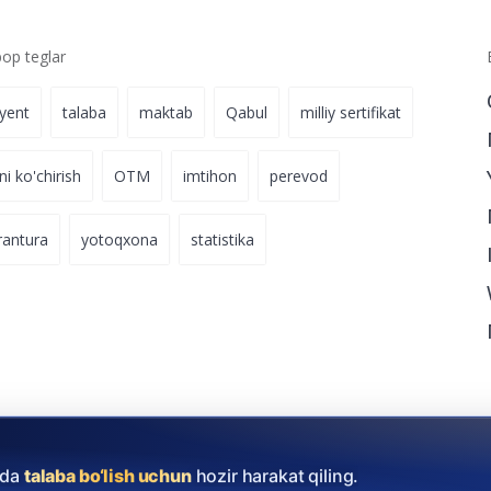
p teglar
iyent
talaba
maktab
Qabul
milliy sertifikat
ni ko'chirish
OTM
imtihon
perevod
rantura
yotoqxona
statistika
ida
talaba bo‘lish uchun
hozir harakat qiling.