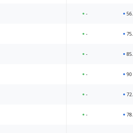
-
56
-
75
-
85
-
90
-
72
-
78