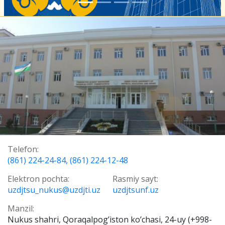
Telefon:
(861) 224-24-84, (861) 224-12-48
Elektron pochta:
Rasmiy sayt:
uzdjtsu_nukus@uzdjti.uz
uzdjtsunf.uz
Manzil:
Nukus shahri, Qoraqalpog’iston ko’chasi, 24-uy (+998-