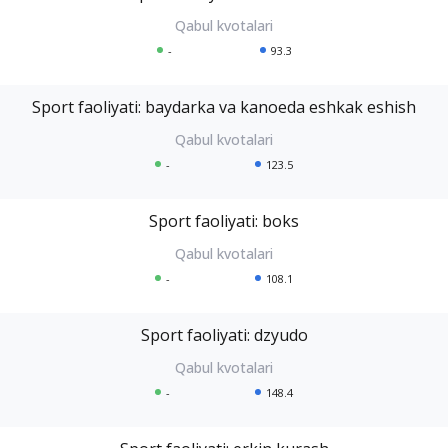
-
93.3
Sport faoliyati: baydarka va kanoeda eshkak eshish
-
123.5
Sport faoliyati: boks
-
108.1
Sport faoliyati: dzyudo
-
148.4