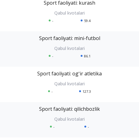
Sport faoliyati: kurash
-
59.4
Sport faoliyati: mini-futbol
-
86.1
Sport faoliyati: ogʻir atletika
-
127.3
Sport faoliyati: qilichbozlik
-
-