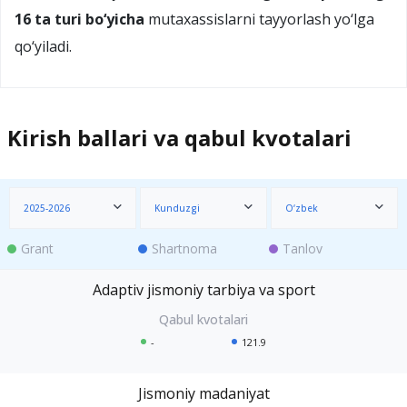
16 ta turi bo‘yicha
mutaxassislarni tayyorlash yo‘lga
qo‘yiladi.
Kirish ballari va qabul kvotalari
2025-2026
Kunduzgi
O‘zbek
Grant
Shartnoma
Tanlov
Adaptiv jismoniy tarbiya va sport
-
121.9
Jismoniy madaniyat