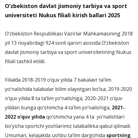
O‘zbekiston davlat jismoniy tarbiya va sport
universiteti Nukus filiali kirish ballari 2025
O‘zbekiston Respublikasi Vazirlar Mahkamasining 2018
yil 13 noyabrdagi 924 sonli qarori asosida O‘zbekiston
davlat jismoniy tarbiya va sport universitetining Nukus
filiali tashkil etildi.
Filialda 2018-2019 o‘quv yilida 7 bakalavr ta’lim
yo‘nalishida talabalar bilim olayotgan bo‘lsa, 2019-2020
o‘quv yilida 8 ta ta’lim yo‘nalishiga, 2020-2021 o‘quv
yilidan bunga qo‘shimcha 4 ta’lim yo‘nalishiga,
2021-
2022 o‘quv yilida
qo‘shimcha yana 4 ta yo‘nalishlari
bo‘yicha sportchi yoshlarimiz talabalikka qabul qilinadi.
Umuman, kelajakda ushbu ta’lim dargohida
sportning