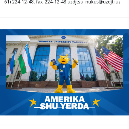
61) 224-12-48, fax: 224-12-48 uzdjtsu_nukus@uzdjti.uz