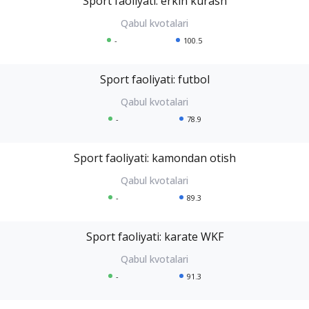
Sport faoliyati: erkin kurash
-
100.5
Sport faoliyati: futbol
-
78.9
Sport faoliyati: kamondan otish
-
89.3
Sport faoliyati: karate WKF
-
91.3