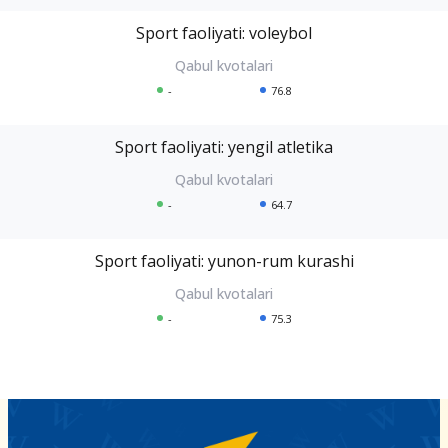
Sport faoliyati: voleybol
-
76.8
Sport faoliyati: yengil atletika
-
64.7
Sport faoliyati: yunon-rum kurashi
-
75.3