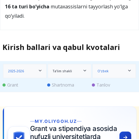
16 ta turi bo‘yicha
mutaxassislarni tayyorlash yo‘lga
qo‘yiladi.
Kirish ballari va qabul kvotalari
2025-2026
Ta’lim shakli
O‘zbek
Grant
Shartnoma
Tanlov
MY.OLIYGOH.UZ
Grant va stipendiya asosida
nufuzli universitetlarda