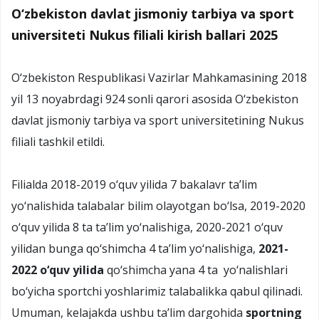
O‘zbekiston davlat jismoniy tarbiya va sport
universiteti Nukus filiali kirish ballari 2025
O‘zbekiston Respublikasi Vazirlar Mahkamasining 2018
yil 13 noyabrdagi 924 sonli qarori asosida O‘zbekiston
davlat jismoniy tarbiya va sport universitetining Nukus
filiali tashkil etildi.
Filialda 2018-2019 o‘quv yilida 7 bakalavr ta’lim
yo‘nalishida talabalar bilim olayotgan bo‘lsa, 2019-2020
o‘quv yilida 8 ta ta’lim yo‘nalishiga, 2020-2021 o‘quv
yilidan bunga qo‘shimcha 4 ta’lim yo‘nalishiga,
2021-
2022 o‘quv yilida
qo‘shimcha yana 4 ta yo‘nalishlari
bo‘yicha sportchi yoshlarimiz talabalikka qabul qilinadi.
Umuman, kelajakda ushbu ta’lim dargohida
sportning