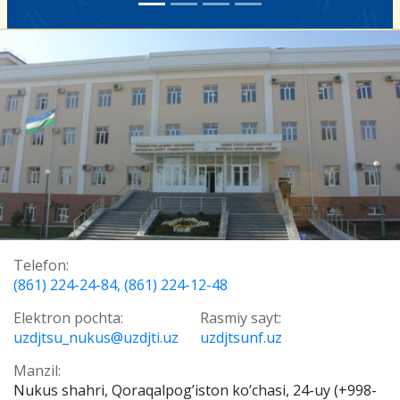
Telefon:
(861) 224-24-84, (861) 224-12-48
Elektron pochta:
Rasmiy sayt:
uzdjtsu_nukus@uzdjti.uz
uzdjtsunf.uz
Manzil:
Nukus shahri, Qoraqalpog’iston ko’chasi, 24-uy (+998-