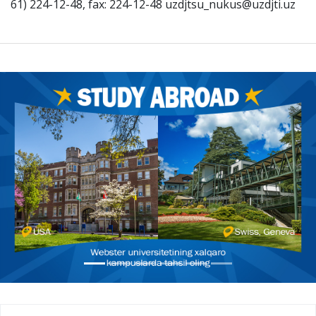
61) 224-12-48, fax: 224-12-48 uzdjtsu_nukus@uzdjti.uz