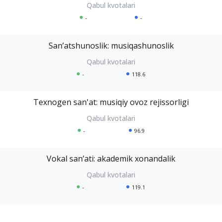
-
-
Sanʼatshunoslik: musiqashunoslik
-
118.6
Texnogen san'at: musiqiy ovoz rejissorligi
-
96.9
Vokal sanʼati: akademik xonandalik
-
119.1