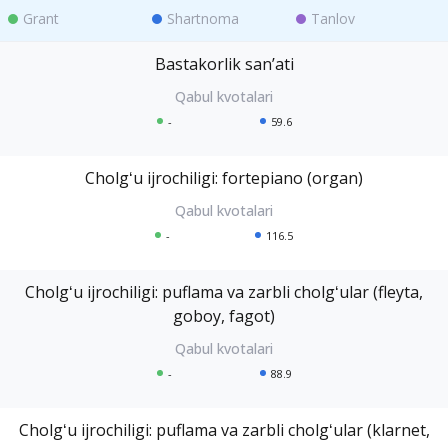
Grant
Shartnoma
Tanlov
Bastakorlik sanʼati
-
59.6
Cholgʻu ijrochiligi: fortepiano (organ)
-
116.5
Cholgʻu ijrochiligi: puflama va zarbli cholgʻular (fleyta,
goboy, fagot)
-
88.9
Cholgʻu ijrochiligi: puflama va zarbli cholgʻular (klarnet,