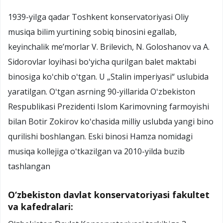
1939-yilga qadar Toshkent konservatoriyasi Oliy
musiqa bilim yurtining sobiq binosini egallab,
keyinchalik meʼmorlar V. Brilevich, N. Goloshanov va A.
Sidorovlar loyihasi boʻyicha qurilgan balet maktabi
binosiga koʻchib oʻtgan. U „Stalin imperiyasi“ uslubida
yaratilgan. Oʻtgan asrning 90-yillarida Oʻzbekiston
Respublikasi Prezidenti Islom Karimovning farmoyishi
bilan Botir Zokirov koʻchasida milliy uslubda yangi bino
qurilishi boshlangan. Eski binosi Hamza nomidagi
musiqa kollejiga oʻtkazilgan va 2010-yilda buzib
tashlangan
O‘zbekiston davlat konservatoriyasi fakultet
va kafedralari: