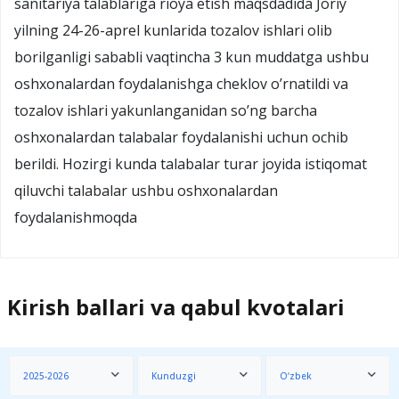
sanitariya talablariga rioya etish maqsdadida Joriy
yilning 24-26-aprel kunlarida tozalov ishlari olib
borilganligi sababli vaqtincha 3 kun muddatga ushbu
oshxonalardan foydalanishga cheklov o’rnatildi va
tozalov ishlari yakunlanganidan so’ng barcha
oshxonalardan talabalar foydalanishi uchun ochib
berildi. Hozirgi kunda talabalar turar joyida istiqomat
qiluvchi talabalar ushbu oshxonalardan
foydalanishmoqda
Kirish ballari va qabul kvotalari
2025-2026
Kunduzgi
O‘zbek