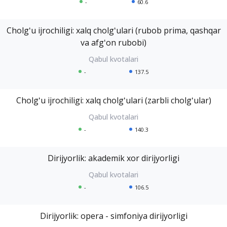
-
60.6
Cholgʻu ijrochiligi: xalq cholgʻulari (rubob prima, qashqar
va afgʻon rubobi)
-
137.5
Cholgʻu ijrochiligi: xalq cholgʻulari (zarbli cholgʻular)
-
140.3
Dirijyorlik: akademik xor dirijyorligi
-
106.5
Dirijyorlik: opera - simfoniya dirijyorligi