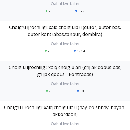
-
87.2
Cholgʻu ijrochiligi: xalq cholgʻulari (dutor, dutor bas,
dutor kontrabas,tanbur, dombira)
-
126.4
Cholgʻu ijrochiligi: xalq cholgʻulari (gʻijjak qobus bas,
gʻijjak qobus - kontrabas)
-
58
Cholgʻu ijrochiligi: xalq cholgʻulari (nay-qoʻshnay, bayan-
akkordeon)