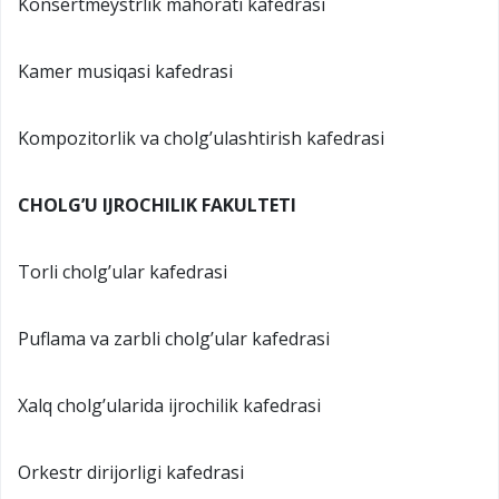
Konsertmeystrlik mahorati kafedrasi
Kamer musiqasi kafedrasi
Kompozitorlik va cholg’ulashtirish kafedrasi
CHOLG’U IJROCHILIK FAKULTETI
Torli cholg’ular kafedrasi
Puflama va zarbli cholg’ular kafedrasi
Xalq cholg’ularida ijrochilik kafedrasi
Orkestr dirijorligi kafedrasi