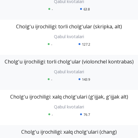
-
63.8
Cholgʻu ijrochiligi: torli cholgʻular (skripka, alt)
-
127.2
Cholgʻu ijrochiligi: torli cholgʻular (violonchel kontrabas)
-
143.9
Cholgʻu ijrochiligi: xalq cholgʻulari (gʻijjak, gʻijjak alt)
-
76.7
Cholgʻu ijrochiligi: xalq cholgʻulari (chang)