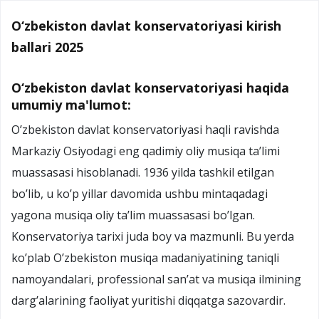
O‘zbekiston davlat konservatoriyasi kirish
ballari 2025
O‘zbekiston davlat konservatoriyasi haqida
umumiy ma'lumot:
O’zbekiston davlat konservatoriyasi haqli ravishda
Markaziy Osiyodagi eng qadimiy oliy musiqa ta’limi
muassasasi hisoblanadi. 1936 yilda tashkil etilgan
bo’lib, u ko’p yillar davomida ushbu mintaqadagi
yagona musiqa oliy ta’lim muassasasi bo’lgan.
Konservatoriya tarixi juda boy va mazmunli. Bu yerda
ko’plab O’zbekiston musiqa madaniyatining taniqli
namoyandalari, professional san’at va musiqa ilmining
darg’alarining faoliyat yuritishi diqqatga sazovardir.