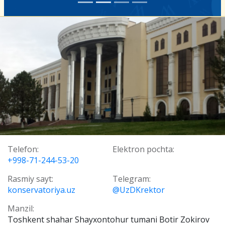
Telefon:
Elektron pochta:
+998-71-244-53-20
Rasmiy sayt:
Telegram:
konservatoriya.uz
@UzDKrektor
Manzil:
Toshkent shahar Shayxontohur tumani Botir Zokirov