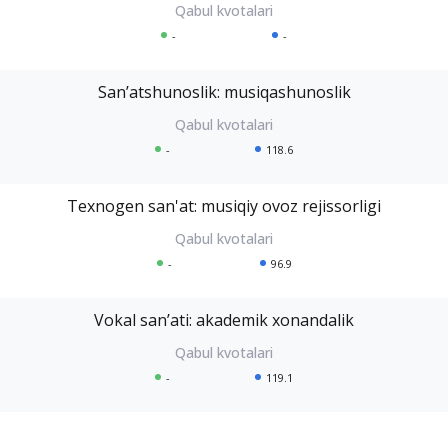
-
-
Sanʼatshunoslik: musiqashunoslik
-
118.6
Texnogen san'at: musiqiy ovoz rejissorligi
-
96.9
Vokal sanʼati: akademik xonandalik
-
119.1