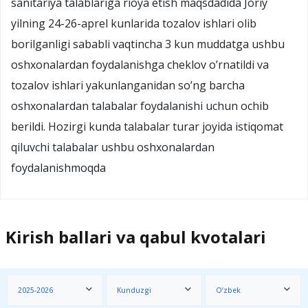
sanitariya talablariga rioya etish maqsdadida Joriy
yilning 24-26-aprel kunlarida tozalov ishlari olib
borilganligi sababli vaqtincha 3 kun muddatga ushbu
oshxonalardan foydalanishga cheklov o’rnatildi va
tozalov ishlari yakunlanganidan so’ng barcha
oshxonalardan talabalar foydalanishi uchun ochib
berildi. Hozirgi kunda talabalar turar joyida istiqomat
qiluvchi talabalar ushbu oshxonalardan
foydalanishmoqda
Kirish ballari va qabul kvotalari
2025-2026
Kunduzgi
O‘zbek