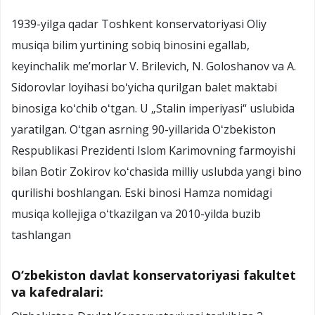
1939-yilga qadar Toshkent konservatoriyasi Oliy
musiqa bilim yurtining sobiq binosini egallab,
keyinchalik meʼmorlar V. Brilevich, N. Goloshanov va A.
Sidorovlar loyihasi boʻyicha qurilgan balet maktabi
binosiga koʻchib oʻtgan. U „Stalin imperiyasi“ uslubida
yaratilgan. Oʻtgan asrning 90-yillarida Oʻzbekiston
Respublikasi Prezidenti Islom Karimovning farmoyishi
bilan Botir Zokirov koʻchasida milliy uslubda yangi bino
qurilishi boshlangan. Eski binosi Hamza nomidagi
musiqa kollejiga oʻtkazilgan va 2010-yilda buzib
tashlangan
O‘zbekiston davlat konservatoriyasi fakultet
va kafedralari: