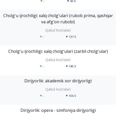
-
60.6
Cholgʻu ijrochiligi: xalq cholgʻulari (rubob prima, qashqar
va afgʻon rubobi)
-
137.5
Cholgʻu ijrochiligi: xalq cholgʻulari (zarbli cholgʻular)
-
140.3
Dirijyorlik: akademik xor dirijyorligi
-
106.5
Dirijyorlik: opera - simfoniya dirijyorligi