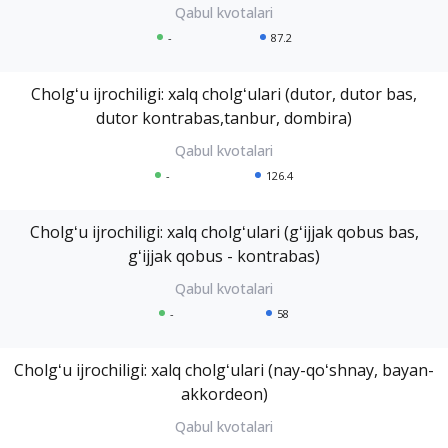
-
87.2
Cholgʻu ijrochiligi: xalq cholgʻulari (dutor, dutor bas,
dutor kontrabas,tanbur, dombira)
-
126.4
Cholgʻu ijrochiligi: xalq cholgʻulari (gʻijjak qobus bas,
gʻijjak qobus - kontrabas)
-
58
Cholgʻu ijrochiligi: xalq cholgʻulari (nay-qoʻshnay, bayan-
akkordeon)