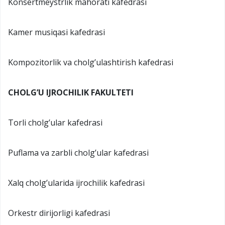
Konsertmeystrlik mahorati kafedrasi
Kamer musiqasi kafedrasi
Kompozitorlik va cholg’ulashtirish kafedrasi
CHOLG’U IJROCHILIK FAKULTETI
Torli cholg’ular kafedrasi
Puflama va zarbli cholg’ular kafedrasi
Xalq cholg’ularida ijrochilik kafedrasi
Orkestr dirijorligi kafedrasi