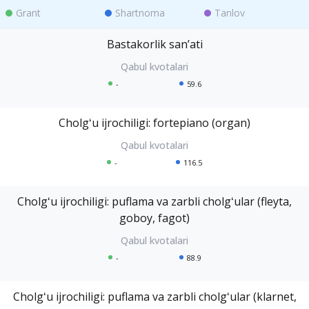
Grant
Shartnoma
Tanlov
Bastakorlik sanʼati
-
59.6
Cholgʻu ijrochiligi: fortepiano (organ)
-
116.5
Cholgʻu ijrochiligi: puflama va zarbli cholgʻular (fleyta,
goboy, fagot)
-
88.9
Cholgʻu ijrochiligi: puflama va zarbli cholgʻular (klarnet,