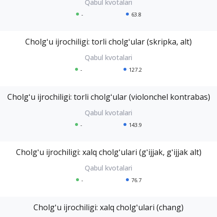
-
63.8
Cholgʻu ijrochiligi: torli cholgʻular (skripka, alt)
-
127.2
Cholgʻu ijrochiligi: torli cholgʻular (violonchel kontrabas)
-
143.9
Cholgʻu ijrochiligi: xalq cholgʻulari (gʻijjak, gʻijjak alt)
-
76.7
Cholgʻu ijrochiligi: xalq cholgʻulari (chang)