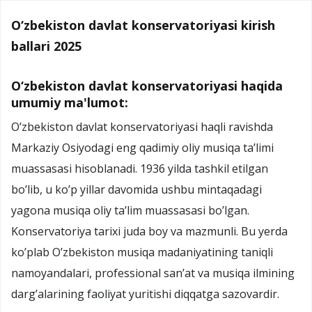
O‘zbekiston davlat konservatoriyasi kirish
ballari 2025
O‘zbekiston davlat konservatoriyasi haqida
umumiy ma'lumot:
O’zbekiston davlat konservatoriyasi haqli ravishda
Markaziy Osiyodagi eng qadimiy oliy musiqa ta’limi
muassasasi hisoblanadi. 1936 yilda tashkil etilgan
bo’lib, u ko’p yillar davomida ushbu mintaqadagi
yagona musiqa oliy ta’lim muassasasi bo’lgan.
Konservatoriya tarixi juda boy va mazmunli. Bu yerda
ko’plab O’zbekiston musiqa madaniyatining taniqli
namoyandalari, professional san’at va musiqa ilmining
darg’alarining faoliyat yuritishi diqqatga sazovardir.