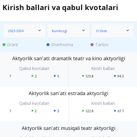
Kirish ballari va qabul kvotalari
2023-2024
Kunduzgi
O‘zbek
Grant
Shartnoma
Tanlov
Aktyorlik san'ati: dramatik teatr va kino aktyorligi
7
2
5
125.8
94.3
Aktyorlik san'ati: estrada aktyorligi
7
2
5
122.8
67.7
Aktyorlik san'ati: musiqali teatr aktyorligi