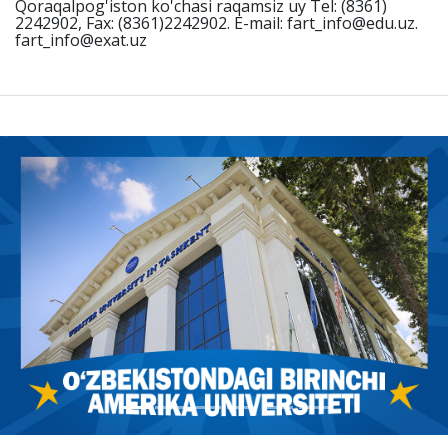
Qoraqalpog'iston ko'chasi raqamsiz uy Tel: (8361)
2242902, Fax: (8361)2242902. E-mail: fart_info@edu.uz.
fart_info@exat.uz