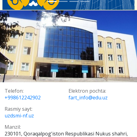
Telefon:
Elektron pochta:
+998612242902
fart_info@edu.uz
Rasmiy sayt:
uzdsmi-nf.uz
Manzil:
230101, Qoraqalpog'iston Respublikasi Nukus shahri,