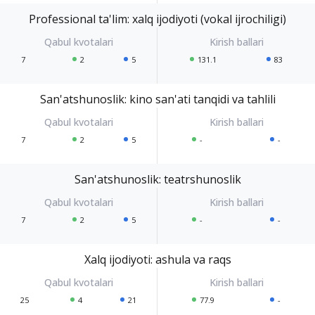
Professional ta'lim: xalq ijodiyoti (vokal ijrochiligi)
7
2
5
131.1
83
San'atshunoslik: kino san'ati tanqidi va tahlili
7
2
5
-
-
San'atshunoslik: teatrshunoslik
7
2
5
-
-
Xalq ijodiyoti: ashula va raqs
25
4
21
77.9
-