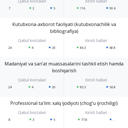
7
2
5
116
90.4
Kutubxona-axborot faoliyati (kutubxonachilik va
bibliografiya)
24
4
20
86.3
68.8
Madaniyat va san’at muassasalarini tashkil etish hamda
boshqarish
24
4
20
85.3
56.8
Professional ta'lim: xalq ijodiyoti (chog‘u ijrochiligi)
8
3
5
77.8
-