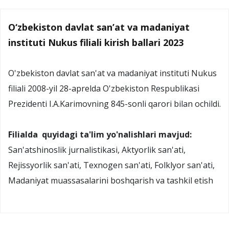
O‘zbekiston davlat san’at va madaniyat
instituti Nukus filiali kirish ballari 2023
O'zbekiston davlat san'at va madaniyat instituti Nukus
filiali 2008-yil 28-aprelda O'zbekiston Respublikasi
Prezidenti I.A.Karimovning 845-sonli qarori bilan ochildi.
Filialda quyidagi ta'lim yo'nalishlari mavjud:
San'atshinoslik jurnalistikasi, Aktyorlik san'ati,
Rejissyorlik san'ati, Texnogen san'ati, Folklyor san'ati,
Madaniyat muassasalarini boshqarish va tashkil etish