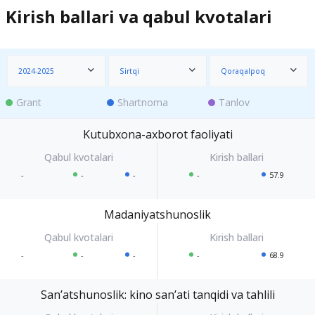
Kirish ballari va qabul kvotalari
2024-2025
Sirtqi
Qoraqalpoq
Grant
Shartnoma
Tanlov
Kutubxona-axborot faoliyati
-
-
-
-
57.9
Madaniyatshunoslik
-
-
-
-
68.9
Sanʼatshunoslik: kino sanʼati tanqidi va tahlili