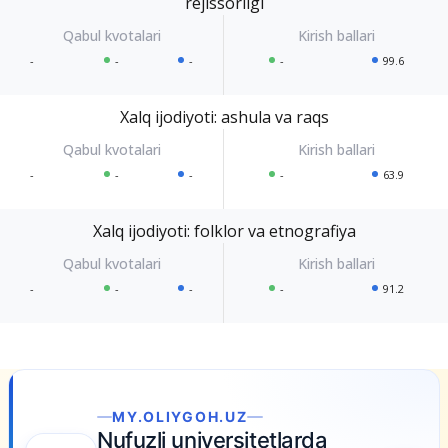
rejissorligi
-
-
-
-
99.6
Xalq ijodiyoti: ashula va raqs
-
-
-
-
63.9
Xalq ijodiyoti: folklor va etnografiya
-
-
-
-
91.2
MY.OLIYGOH.UZ
Nufuzli universitetlarda