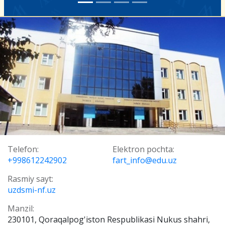
Telefon:
Elektron pochta:
+998612242902
fart_info@edu.uz
Rasmiy sayt:
uzdsmi-nf.uz
Manzil:
230101, Qoraqalpog'iston Respublikasi Nukus shahri,