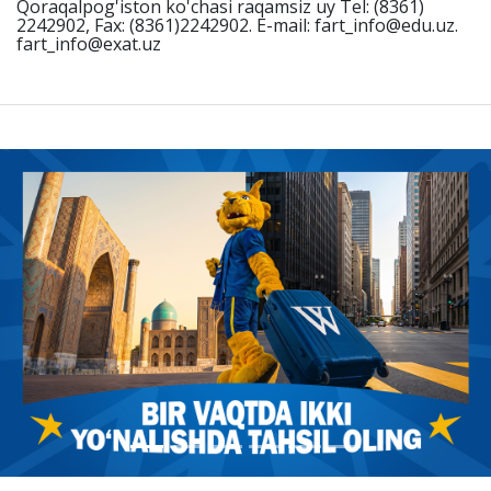
Qoraqalpog'iston ko'chasi raqamsiz uy Tel: (8361)
2242902, Fax: (8361)2242902. E-mail: fart_info@edu.uz.
fart_info@exat.uz