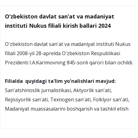
O‘zbekiston davlat san’at va madaniyat
instituti Nukus filiali kirish ballari 2024
O'zbekiston davlat san'at va madaniyat instituti Nukus
filiali 2008-yil 28-aprelda O'zbekiston Respublikasi
Prezidenti I.A.Karimovning 845-sonli qarori bilan ochildi.
Filialda quyidagi ta'lim yo'nalishlari mavjud:
San'atshinoslik jurnalistikasi, Aktyorlik san'ati,
Rejissyorlik san'ati, Texnogen san'ati, Folklyor san'ati,
Madaniyat muassasalarini boshqarish va tashkil etish