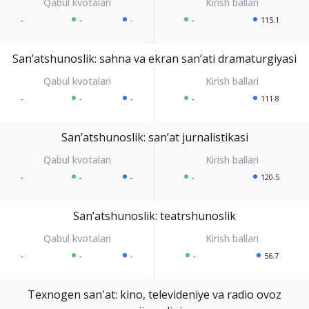
-
-
-
-
115.1
Sanʼatshunoslik: sahna va ekran sanʼati dramaturgiyasi
-
-
-
-
111.8
Sanʼatshunoslik: sanʼat jurnalistikasi
-
-
-
-
120.5
Sanʼatshunoslik: teatrshunoslik
-
-
-
-
56.7
Texnogen san'at: kino, televideniye va radio ovoz