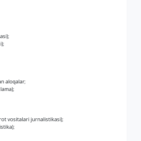
si);
);
n aloqalar;
lama);
vositalari jurnalistikasi);
stika);