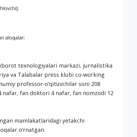
hlovchi);
n aloqalar;
orot texnologiyalari markazi, jurnalistika
oriya va Talabalar press klubi co-working
mumiy professor-o‘qituvchilar soni 208
 nafar, fan doktori 4 nafar, fan nomzodi 12
angan mamlakatlaridagi yetakchi
loqalar o‘rnatgan.