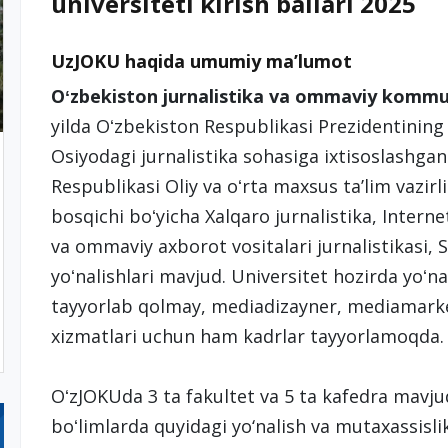
universiteti kirish ballari 2025
UzJOKU haqida umumiy ma’lumot
Oʻzbekiston jurnalistika va ommaviy kommun
yilda Oʻzbekiston Respublikasi Prezidentining q
Osiyodagi jurnalistika sohasiga ixtisoslashgan 
Respublikasi Oliy va oʻrta maxsus taʼlim vazirl
bosqichi boʻyicha Xalqaro jurnalistika, Interne
va ommaviy axborot vositalari jurnalistikasi, S
yoʻnalishlari mavjud. Universitet hozirda yoʻna
tayyorlab qolmay, mediadizayner, mediamark
xizmatlari uchun ham kadrlar tayyorlamoqda.
OʻzJOKUda 3 ta fakultet va 5 ta kafedra mavjud
boʻlimlarda quyidagi yo‘nalish va mutaxassislik