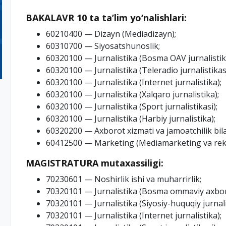
BAKALAVR 10 ta ta’lim yo‘nalishlari:
60210400 — Dizayn (Mediadizayn);
60310700 — Siyosatshunoslik;
60320100 — Jurnalistika (Bosma OAV jurnalistika
60320100 — Jurnalistika (Teleradio jurnalistikasi
60320100 — Jurnalistika (Internet jurnalistika);
60320100 — Jurnalistika (Xalqaro jurnalistika);
60320100 — Jurnalistika (Sport jurnalistikasi);
60320100 — Jurnalistika (Harbiy jurnalistika);
60320200 — Axborot xizmati va jamoatchilik bila
60412500 — Marketing (Mediamarketing va rek
MAGISTRATURA mutaxassiligi:
70230601 — Noshirlik ishi va muharrirlik;
70320101 — Jurnalistika (Bosma ommaviy axborot 
70320101 — Jurnalistika (Siyosiy-huquqiy jurnali
70320101 — Jurnalistika (Internet jurnalistika);