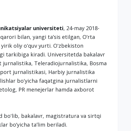
ikatsiyalar universiteti
, 24-may 2018-
arori bilan, yangi taʼsis etilgan, O‘rta
yirik oliy oʻquv yurti. Oʻzbekiston
igi tarkibiga kiradi. Universitetda bakalavr
t jurnalistika, Teleradiojurnalistika, Bosma
port jurnalistikasi, Harbiy jurnalistika
lishlar boʻyicha faqatgina jurnalistlarni
etolog, PR menejerlar hamda axborot
 boʻlib, bakalavr, magistratura va sirtqi
lar bo‘yicha ta’lim beriladi.