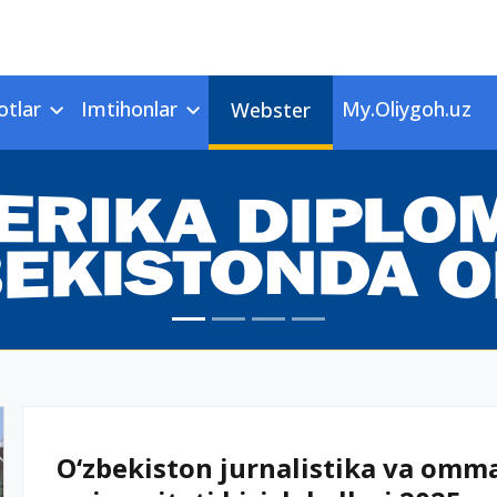
otlar
Imtihonlar
My.Oliygoh.uz
Webster
O‘zbekiston jurnalistika va om