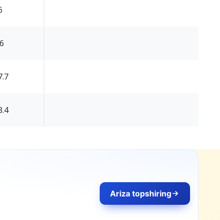
6
.6
7.7
3.4