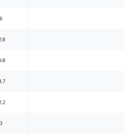
.6
2.8
9.8
8.7
2.2
.3