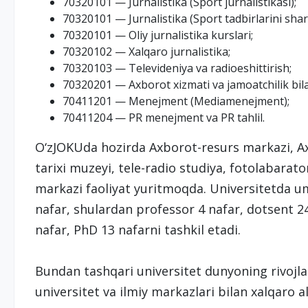
70320101 — Jurnalistika (Sport jurnalistikasi);
70320101 — Jurnalistika (Sport tadbirlarini shar
70320101 — Oliy jurnalistika kurslari;
70320102 — Xalqaro jurnalistika;
70320103 — Televideniya va radioeshittirish;
70320201 — Axborot xizmati va jamoatchilik bila
70411201 — Menejment (Mediamenejment);
70411204 — PR menejment va PR tahlil.
O‘zJOKUda hozirda Axborot-resurs markazi, Axb
tarixi muzeyi, tele-radio studiya, fotolabarat
markazi faoliyat yuritmoqda. Universitetda u
nafar, shulardan professor 4 nafar, dotsent 24
nafar, PhD 13 nafarni tashkil etadi.
Bundan tashqari universitet dunyoning rivojl
universitet va ilmiy markazlari bilan xalqaro a