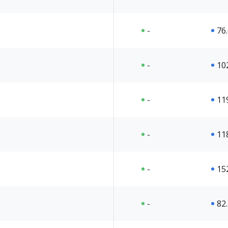
-
76
-
10
-
11
-
11
-
15
-
82