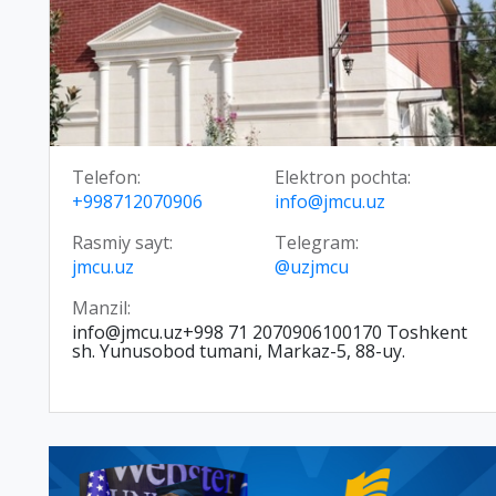
Telefon:
Elektron pochta:
+998712070906
info@jmcu.uz
Rasmiy sayt:
Telegram:
jmcu.uz
@uzjmcu
Manzil:
info@jmcu.uz+998 71 2070906100170 Toshkent
sh. Yunusobod tumani, Markaz-5, 88-uy.