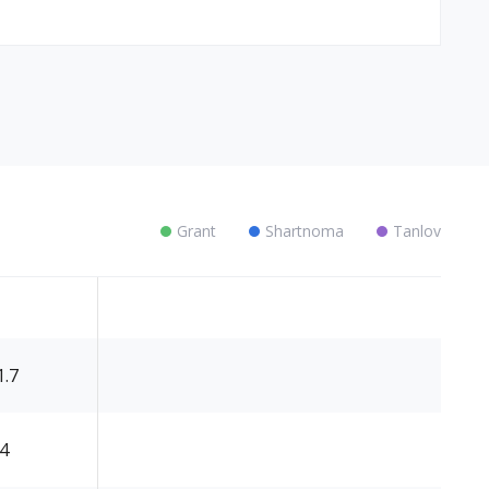
Grant
Shartnoma
Tanlov
1.7
.4