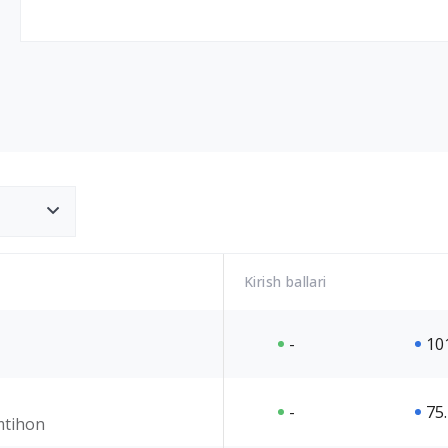
Kirish ballari
-
10
-
75
imtihon