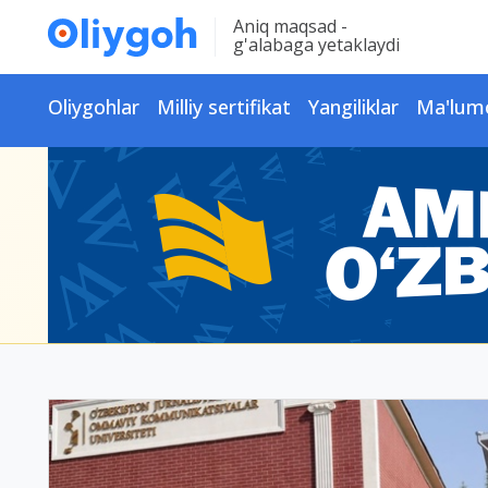
Aniq maqsad -
g'alabaga yetaklaydi
Oliygohlar
Milliy sertifikat
Yangiliklar
Ma'lum