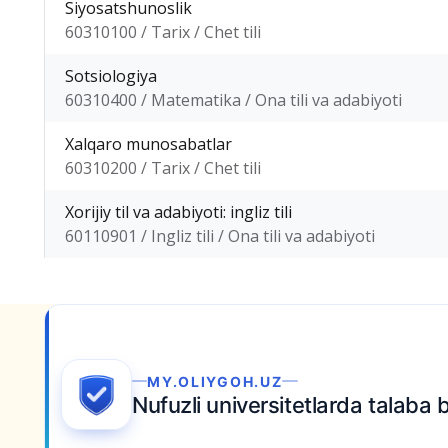
Siyosatshunoslik
60310100 / Tarix / Chet tili
Sotsiologiya
60310400 / Matematika / Ona tili va adabiyoti
Xalqaro munosabatlar
60310200 / Tarix / Chet tili
Xorijiy til va adabiyoti: ingliz tili
60110901 / Ingliz tili / Ona tili va adabiyoti