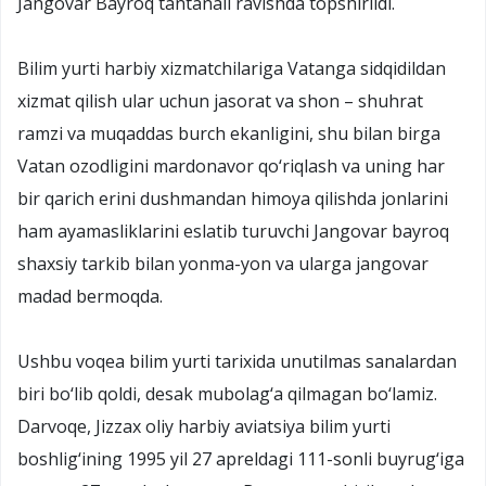
Jangovar Bayroq tantanali ravishda topshirildi.
Bilim yurti harbiy xizmatchilariga Vatanga sidqidildan
xizmat qilish ular uchun jasorat va shon – shuhrat
ramzi va muqaddas burch ekanligini, shu bilan birga
Vatan ozodligini mardonavor qo‘riqlash va uning har
bir qarich erini dushmandan himoya qilishda jonlarini
ham ayamasliklarini eslatib turuvchi Jangovar bayroq
shaxsiy tarkib bilan yonma-yon va ularga jangovar
madad bermoqda.
Ushbu voqea bilim yurti tarixida unutilmas sanalardan
biri bo‘lib qoldi, desak mubolag‘a qilmagan bo‘lamiz.
Darvoqe, Jizzax oliy harbiy aviatsiya bilim yurti
boshlig‘ining 1995 yil 27 apreldagi 111-sonli buyrug‘iga