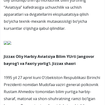
oliy umumqo‘shin qo‘mondonlik bilim yurtining
“Aviatsiya” kafedrasiga uchuvchilik va uchish
apparatlari va dvigatellarini ekspluatatsiya qilish
bo‘yicha texnik-mexanik mutaxassisligi bo‘yicha
kursantlar o‘qishga qabul qilindilar.
Jizzax Oliy Harbiy Aviatsiya Bilim YUrti Jangovor
bayrog‘i va Faxriy yorlig‘i. Jizzax shaxri
1995 yil 27 aprel kuni O‘zbekiston Respublikasi Birinchi
Prezidenti nomidan Mudofaa vaziri general-polkovnik
Rustam Ahmedov tomonidan bilim yurtiga harbiy-
sharaf, matonat va shon-shuhratning ramzi bo‘lgan