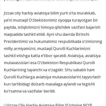
Jizzax oliy harbiy aviatsiya bilim yurti o‘ta murakkab,
ya’ni mustaqil O‘zbekistonimiz oyoqqa turayotgan bir
paytda, istiqlolimizni himoya qilishdek vazifani bajarish
maqsadida tashkil etildi. Ayni shu davrda Birinchi
Prezidentimiz va hukumatimiz respublikada o‘zimizning
milliy armiyamizni, mustaqil Qurolli Kuchlarimizni
tashkil etishga katta e’tibor qaratdi. Aviatsiya, aviatsiya
mutaxassislari esa O‘zbekiston Respublikasi Qurolli
Kuchlarining tayanchi va o‘zagidir. SHu sababli ham
Qurolli Kuchlarga aviatsiya mutaxassislarini tayyorlash
kun tartibidagi dolzarb masalaga aylandi va tegishli
ko‘rsatma va vazifalar berildi.
Jizzax Oliy Harbiy Aviatsiya Bilim YUrtining NO‘P