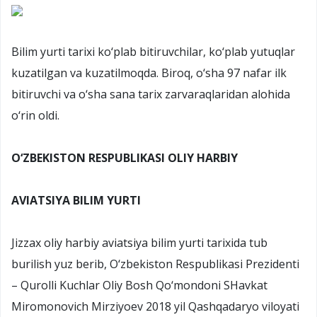
Bilim yurti tarixi ko‘plab bitiruvchilar, ko‘plab yutuqlar
kuzatilgan va kuzatilmoqda. Biroq, o‘sha 97 nafar ilk
bitiruvchi va o‘sha sana tarix zarvaraqlaridan alohida
o‘rin oldi.
O‘ZBEKISTON RESPUBLIKASI OLIY HARBIY
AVIATSIYA BILIM YURTI
Jizzax oliy harbiy aviatsiya bilim yurti tarixida tub
burilish yuz berib, O‘zbekiston Respublikasi Prezidenti
– Qurolli Kuchlar Oliy Bosh Qo‘mondoni SHavkat
Miromonovich Mirziyoev 2018 yil Qashqadaryo viloyati