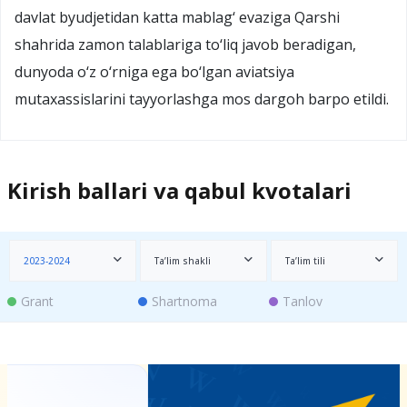
davlat byudjetidan katta mablag‘ evaziga Qarshi
shahrida zamon talablariga to‘liq javob beradigan,
dunyoda o‘z o‘rniga ega bo‘lgan aviatsiya
mutaxassislarini tayyorlashga mos dargoh barpo etildi.
Kirish ballari va qabul kvotalari
2023-2024
Ta’lim shakli
Ta’lim tili
Grant
Shartnoma
Tanlov