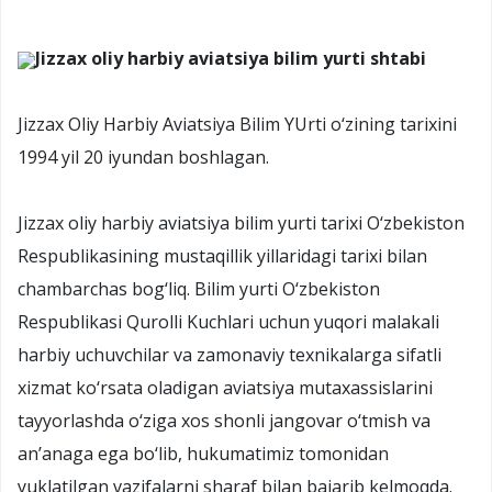
Jizzax oliy harbiy aviatsiya bilim yurti shtabi
Jizzax Oliy Harbiy Aviatsiya Bilim YUrti o‘zining tarixini
1994 yil 20 iyundan boshlagan.
Jizzax oliy harbiy aviatsiya bilim yurti tarixi O‘zbekiston
Respublikasining mustaqillik yillaridagi tarixi bilan
chambarchas bog‘liq. Bilim yurti O‘zbekiston
Respublikasi Qurolli Kuchlari uchun yuqori malakali
harbiy uchuvchilar va zamonaviy texnikalarga sifatli
xizmat ko‘rsata oladigan aviatsiya mutaxassislarini
tayyorlashda o‘ziga xos shonli jangovar o‘tmish va
an’anaga ega bo‘lib, hukumatimiz tomonidan
yuklatilgan vazifalarni sharaf bilan bajarib kelmoqda.