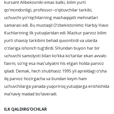
kursant Alibekovniki emas balki, bilim yurti
qo‘mondonligi, professor–o‘qituvchilar tarkibi,
uchuvchi-yo‘riqchilarning mashaqqatli mehnatlari
samarasi edi. Bu mustaqil O‘zbekistonimiz Harbiy Havo
Kuchlarining ilk yutuqlaridan edi. Mazkur parvoz bilim
yurti shaxsiy tarkibini behad quvontirdi va ularda
o‘zlariga ishonch tug‘dirdi. SHundan buyon har bir
uchuvchi samolyoti bilan ko‘kka ko‘tarilar ekan avvalo
faxrni, so‘ng esa mas’uliyatni his etgan holda parvoz
qiladi. Demak, hech shubhasiz 1995 yil apreldagi o‘sha
ilq parvoz hozirgacha va bundan keyin ham
uchuvchilarga yanada yuqoriroq yutuqlarga erishishida
ma’naviy madad bo‘laveradi.
ILK QALDIRG‘OCHLAR