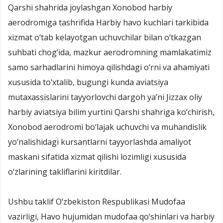
Qarshi shahrida joylashgan Xonobod harbiy
aerodromiga tashrifida Harbiy havo kuchlari tarkibida
xizmat o‘tab kelayotgan uchuvchilar bilan o‘tkazgan
suhbati chog‘ida, mazkur aerodromning mamlakatimiz
samo sarhadlarini himoya qilishdagi o‘rni va ahamiyati
xususida to‘xtalib, bugungi kunda aviatsiya
mutaxassislarini tayyorlovchi dargoh ya’ni Jizzax oliy
harbiy aviatsiya bilim yurtini Qarshi shahriga ko‘chirish,
Xonobod aerodromi bo‘lajak uchuvchi va muhandislik
yo‘nalishidagi kursantlarni tayyorlashda amaliyot
maskani sifatida xizmat qilishi lozimligi xususida
o‘zlarining takliflarini kiritdilar.
Ushbu taklif O‘zbekiston Respublikasi Mudofaa
vazirligi, Havo hujumidan mudofaa qo‘shinlari va harbiy