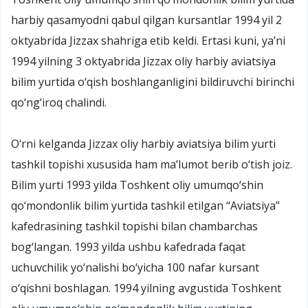
harbiy qasamyodni qabul qilgan kursantlar 1994 yil 2
oktyabrida Jizzax shahriga etib keldi. Ertasi kuni, ya’ni
1994 yilning 3 oktyabrida Jizzax oliy harbiy aviatsiya
bilim yurtida o‘qish boshlanganligini bildiruvchi birinchi
qo‘ng‘iroq chalindi.
O‘rni kelganda Jizzax oliy harbiy aviatsiya bilim yurti
tashkil topishi xususida ham ma’lumot berib o‘tish joiz.
Bilim yurti 1993 yilda Toshkent oliy umumqo‘shin
qo‘mondonlik bilim yurtida tashkil etilgan “Aviatsiya”
kafedrasining tashkil topishi bilan chambarchas
bog‘langan. 1993 yilda ushbu kafedrada faqat
uchuvchilik yo‘nalishi bo‘yicha 100 nafar kursant
o‘qishni boshlagan. 1994 yilning avgustida Toshkent