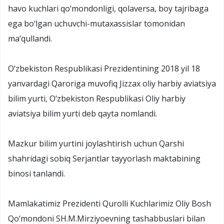
havo kuchlari qo‘mondonligi, qolaversa, boy tajribaga
ega bo‘lgan uchuvchi-mutaxassislar tomonidan
ma’qullandi.
O‘zbekiston Respublikasi Prezidentining 2018 yil 18
yanvardagi Qaroriga muvofiq Jizzax oliy harbiy aviatsiya
bilim yurti, O‘zbekiston Respublikasi Oliy harbiy
aviatsiya bilim yurti deb qayta nomlandi.
Mazkur bilim yurtini joylashtirish uchun Qarshi
shahridagi sobiq Serjantlar tayyorlash maktabining
binosi tanlandi.
Mamlakatimiz Prezidenti Qurolli Kuchlarimiz Oliy Bosh
Qo‘mondoni SH.M.Mirziyoevning tashabbuslari bilan