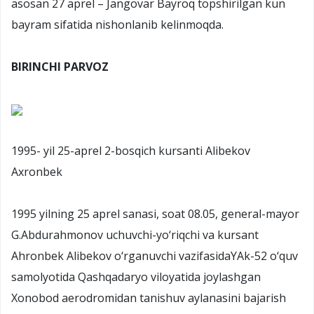
asosan 27 aprel – Jangovar Bayroq topshirilgan kun
bayram sifatida nishonlanib kelinmoqda.
BIRINCHI PARVOZ
1995- yil 25-aprel 2-bosqich kursanti Alibekov
Axronbek
1995 yilning 25 aprel sanasi, soat 08.05, general-mayor
G.Abdurahmonov uchuvchi-yo‘riqchi va kursant
Ahronbek Alibekov o‘rganuvchi vazifasidaYAk-52 o‘quv
samolyotida Qashqadaryo viloyatida joylashgan
Xonobod aerodromidan tanishuv aylanasini bajarish