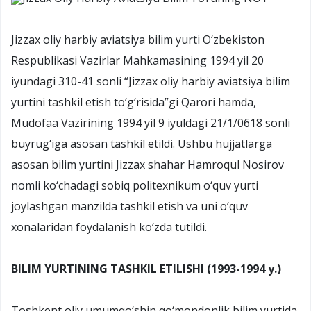
Jizzax oliy harbiy aviatsiya bilim yurti O‘zbekiston
Respublikasi Vazirlar Mahkamasining 1994 yil 20
iyundagi 310-41 sonli “Jizzax oliy harbiy aviatsiya bilim
yurtini tashkil etish to‘g‘risida”gi Qarori hamda,
Mudofaa Vazirining 1994 yil 9 iyuldagi 21/1/0618 sonli
buyrug‘iga asosan tashkil etildi. Ushbu hujjatlarga
asosan bilim yurtini Jizzax shahar Hamroqul Nosirov
nomli ko‘chadagi sobiq politexnikum o‘quv yurti
joylashgan manzilda tashkil etish va uni o‘quv
xonalaridan foydalanish ko‘zda tutildi.
BILIM YURTINING TASHKIL ETILISHI (1993-1994 y.)
Toshkent oliy umumqo‘shin qo‘mondonlik bilim yurtida