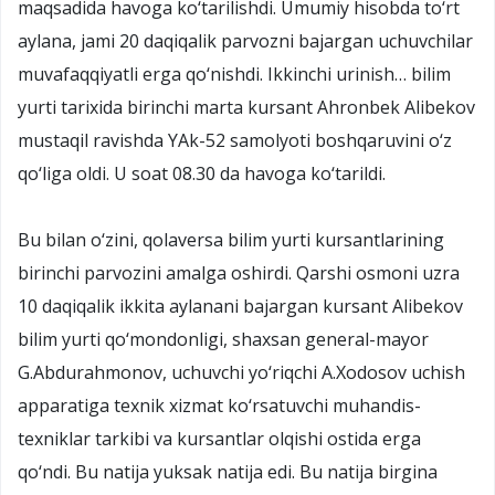
maqsadida havoga ko‘tarilishdi. Umumiy hisobda to‘rt
aylana, jami 20 daqiqalik parvozni bajargan uchuvchilar
muvafaqqiyatli erga qo‘nishdi. Ikkinchi urinish… bilim
yurti tarixida birinchi marta kursant Ahronbek Alibekov
mustaqil ravishda YAk-52 samolyoti boshqaruvini o‘z
qo‘liga oldi. U soat 08.30 da havoga ko‘tarildi.
Bu bilan o‘zini, qolaversa bilim yurti kursantlarining
birinchi parvozini amalga oshirdi. Qarshi osmoni uzra
10 daqiqalik ikkita aylanani bajargan kursant Alibekov
bilim yurti qo‘mondonligi, shaxsan general-mayor
G.Abdurahmonov, uchuvchi yo‘riqchi A.Xodosov uchish
apparatiga texnik xizmat ko‘rsatuvchi muhandis-
texniklar tarkibi va kursantlar olqishi ostida erga
qo‘ndi. Bu natija yuksak natija edi. Bu natija birgina