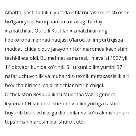
Albatta, dastlab bilim yurtida ishlarni tashkil etish oson
bo‘lgani yo‘q. Biroq barcha toifadagi harbiy
xizmatchilar, Qurolli Kuchlar xizmatchilarning
fidokorona mehnati natijasi o‘laroq, bilim yurti qisqa
muddat ichida o‘quv jarayonini bir maromda kechishini
tashkil eta oldi. Bu mehnat samarasi, “meva”si 1997 yil
14 oktyabr kunida ko‘rindi. SHu kuni bilim yurtini 97
nafar uchuvchilik va muhandis-texnik mutaxassisliklari
bo‘yicha birinchi qaldirg‘ochlar bitirib chiqdi.
O‘zbekiston Respublikasi Mudofaa Vaziri general-
leytenant Hikmatilla Tursunov bilim yurtiga tashrif
buyurib bitiruvchilarga diplomlar va ko‘krak nishonlari
topshirish marosimida ishtirok etdi.