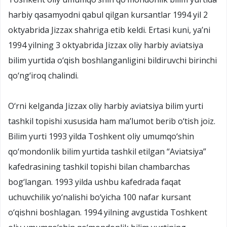
harbiy qasamyodni qabul qilgan kursantlar 1994 yil 2
oktyabrida Jizzax shahriga etib keldi. Ertasi kuni, ya’ni
1994 yilning 3 oktyabrida Jizzax oliy harbiy aviatsiya
bilim yurtida o‘qish boshlanganligini bildiruvchi birinchi
qo‘ng‘iroq chalindi.
O‘rni kelganda Jizzax oliy harbiy aviatsiya bilim yurti
tashkil topishi xususida ham ma’lumot berib o‘tish joiz.
Bilim yurti 1993 yilda Toshkent oliy umumqo‘shin
qo‘mondonlik bilim yurtida tashkil etilgan “Aviatsiya”
kafedrasining tashkil topishi bilan chambarchas
bog‘langan. 1993 yilda ushbu kafedrada faqat
uchuvchilik yo‘nalishi bo‘yicha 100 nafar kursant
o‘qishni boshlagan. 1994 yilning avgustida Toshkent