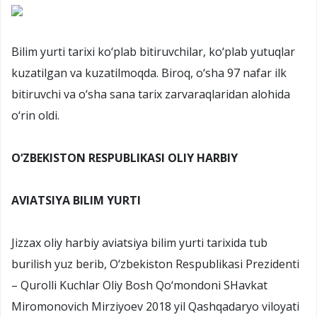
Bilim yurti tarixi ko‘plab bitiruvchilar, ko‘plab yutuqlar
kuzatilgan va kuzatilmoqda. Biroq, o‘sha 97 nafar ilk
bitiruvchi va o‘sha sana tarix zarvaraqlaridan alohida
o‘rin oldi.
O‘ZBEKISTON RESPUBLIKASI OLIY HARBIY
AVIATSIYA BILIM YURTI
Jizzax oliy harbiy aviatsiya bilim yurti tarixida tub
burilish yuz berib, O‘zbekiston Respublikasi Prezidenti
– Qurolli Kuchlar Oliy Bosh Qo‘mondoni SHavkat
Miromonovich Mirziyoev 2018 yil Qashqadaryo viloyati