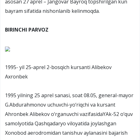
asosan 27 aprel – Jangovar Bayroq topshirilgan kun
bayram sifatida nishonlanib kelinmoqda.
BIRINCHI PARVOZ
1995- yil 25-aprel 2-bosqich kursanti Alibekov
Axronbek
1995 yilning 25 aprel sanasi, soat 08.05, general-mayor
G.Abdurahmonov uchuvchi-yo‘riqchi va kursant
Ahronbek Alibekov o‘rganuvchi vazifasidaYAk-52 o‘quv
samolyotida Qashqadaryo viloyatida joylashgan
Xonobod aerodromidan tanishuv aylanasini bajarish