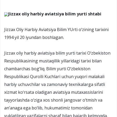
Jizzax oliy harbiy aviatsiya bilim yurti shtabi
Jizzax Oliy Harbiy Aviatsiya Bilim YUrti o‘zining tarixini
1994 yil 20 iyundan boshlagan.
Jizzax oliy harbiy aviatsiya bilim yurti tarixi O‘zbekiston
Respublikasining mustaqillik yillaridagi tarixi bilan
chambarchas bog‘liq. Bilim yurti O‘zbekiston
Respublikasi Qurolli Kuchlari uchun yuqori malakali
harbiy uchuvchilar va zamonaviy texnikalarga sifatli
xizmat ko‘rsata oladigan aviatsiya mutaxassislarini
tayyorlashda o‘ziga xos shonli jangovar o‘tmish va
an’anaga ega bo‘lib, hukumatimiz tomonidan
yuklatilgan vazifalarni sharaf bilan bajarib kelmoqda.