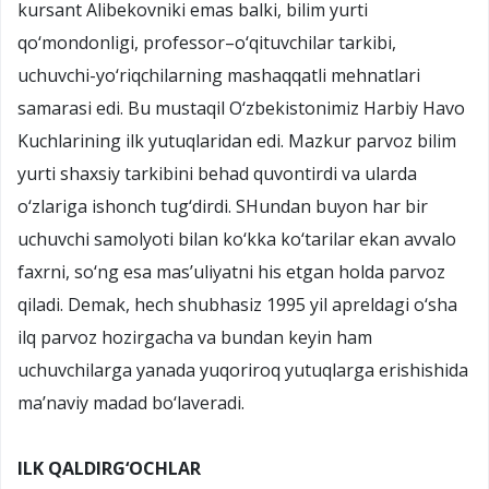
kursant Alibekovniki emas balki, bilim yurti
qo‘mondonligi, professor–o‘qituvchilar tarkibi,
uchuvchi-yo‘riqchilarning mashaqqatli mehnatlari
samarasi edi. Bu mustaqil O‘zbekistonimiz Harbiy Havo
Kuchlarining ilk yutuqlaridan edi. Mazkur parvoz bilim
yurti shaxsiy tarkibini behad quvontirdi va ularda
o‘zlariga ishonch tug‘dirdi. SHundan buyon har bir
uchuvchi samolyoti bilan ko‘kka ko‘tarilar ekan avvalo
faxrni, so‘ng esa mas’uliyatni his etgan holda parvoz
qiladi. Demak, hech shubhasiz 1995 yil apreldagi o‘sha
ilq parvoz hozirgacha va bundan keyin ham
uchuvchilarga yanada yuqoriroq yutuqlarga erishishida
ma’naviy madad bo‘laveradi.
ILK QALDIRG‘OCHLAR