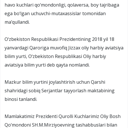
havo kuchlari qo‘mondonligi, qolaversa, boy tajribaga
ega bo‘lgan uchuvchi-mutaxassislar tomonidan
ma’qullandi.
O‘zbekiston Respublikasi Prezidentining 2018 yil 18
yanvardagi Qaroriga muvofiq Jizzax oliy harbiy aviatsiya
bilim yurti, O‘zbekiston Respublikasi Oliy harbiy
aviatsiya bilim yurti deb qayta nomlandi.
Mazkur bilim yurtini joylashtirish uchun Qarshi
shahridagi sobiq Serjantlar tayyorlash maktabining
binosi tanlandi.
Mamlakatimiz Prezidenti Qurolli Kuchlarimiz Oliy Bosh
Qo‘mondoni SH.M.Mirziyoevning tashabbuslari bilan