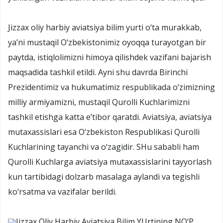
Jizzax oliy harbiy aviatsiya bilim yurti o‘ta murakkab,
ya’ni mustaqil O‘zbekistonimiz oyoqqa turayotgan bir
paytda, istiqlolimizni himoya qilishdek vazifani bajarish
maqsadida tashkil etildi. Ayni shu davrda Birinchi
Prezidentimiz va hukumatimiz respublikada o‘zimizning
milliy armiyamizni, mustaqil Qurolli Kuchlarimizni
tashkil etishga katta e’tibor qaratdi. Aviatsiya, aviatsiya
mutaxassislari esa O‘zbekiston Respublikasi Qurolli
Kuchlarining tayanchi va o‘zagidir. SHu sababli ham
Qurolli Kuchlarga aviatsiya mutaxassislarini tayyorlash
kun tartibidagi dolzarb masalaga aylandi va tegishli
ko‘rsatma va vazifalar berildi.
Jizzax Oliy Harbiy Aviatsiya Bilim YUrtining NO‘P