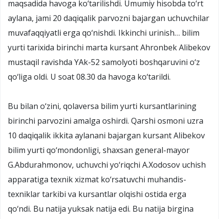
maqsadida havoga ko‘tarilishdi. Umumiy hisobda to‘rt
aylana, jami 20 daqiqalik parvozni bajargan uchuvchilar
muvafaqqiyatli erga qo‘nishdi. Ikkinchi urinish… bilim
yurti tarixida birinchi marta kursant Ahronbek Alibekov
mustaqil ravishda YAk-52 samolyoti boshqaruvini o‘z
qo‘liga oldi. U soat 08.30 da havoga ko‘tarildi.
Bu bilan o‘zini, qolaversa bilim yurti kursantlarining
birinchi parvozini amalga oshirdi. Qarshi osmoni uzra
10 daqiqalik ikkita aylanani bajargan kursant Alibekov
bilim yurti qo‘mondonligi, shaxsan general-mayor
G.Abdurahmonov, uchuvchi yo‘riqchi A.Xodosov uchish
apparatiga texnik xizmat ko‘rsatuvchi muhandis-
texniklar tarkibi va kursantlar olqishi ostida erga
qo‘ndi. Bu natija yuksak natija edi. Bu natija birgina