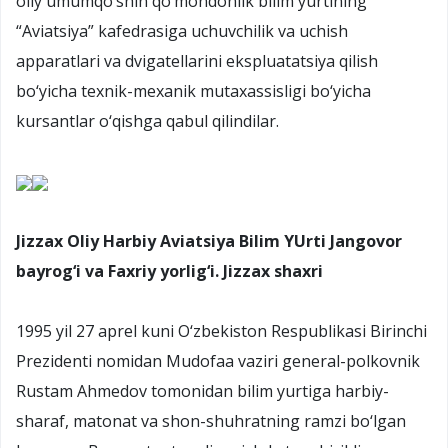
oliy umumqo‘shin qo‘mondonlik bilim yurtining
“Aviatsiya” kafedrasiga uchuvchilik va uchish
apparatlari va dvigatellarini ekspluatatsiya qilish
bo‘yicha texnik-mexanik mutaxassisligi bo‘yicha
kursantlar o‘qishga qabul qilindilar.
Jizzax Oliy Harbiy Aviatsiya Bilim YUrti Jangovor
bayrog‘i va Faxriy yorlig‘i. Jizzax shaxri
1995 yil 27 aprel kuni O‘zbekiston Respublikasi Birinchi
Prezidenti nomidan Mudofaa vaziri general-polkovnik
Rustam Ahmedov tomonidan bilim yurtiga harbiy-
sharaf, matonat va shon-shuhratning ramzi bo‘lgan