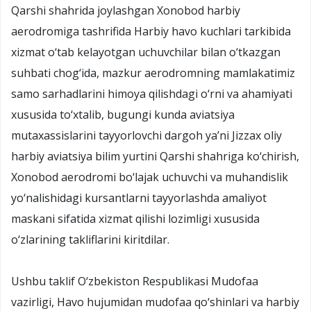
Qarshi shahrida joylashgan Xonobod harbiy
aerodromiga tashrifida Harbiy havo kuchlari tarkibida
xizmat o‘tab kelayotgan uchuvchilar bilan o‘tkazgan
suhbati chog‘ida, mazkur aerodromning mamlakatimiz
samo sarhadlarini himoya qilishdagi o‘rni va ahamiyati
xususida to‘xtalib, bugungi kunda aviatsiya
mutaxassislarini tayyorlovchi dargoh ya’ni Jizzax oliy
harbiy aviatsiya bilim yurtini Qarshi shahriga ko‘chirish,
Xonobod aerodromi bo‘lajak uchuvchi va muhandislik
yo‘nalishidagi kursantlarni tayyorlashda amaliyot
maskani sifatida xizmat qilishi lozimligi xususida
o‘zlarining takliflarini kiritdilar.
Ushbu taklif O‘zbekiston Respublikasi Mudofaa
vazirligi, Havo hujumidan mudofaa qo‘shinlari va harbiy