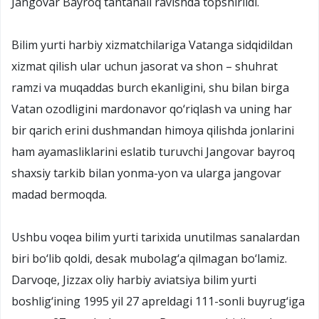
Jangovar Bayroq tantanali ravishda topshirildi.
Bilim yurti harbiy xizmatchilariga Vatanga sidqidildan
xizmat qilish ular uchun jasorat va shon – shuhrat
ramzi va muqaddas burch ekanligini, shu bilan birga
Vatan ozodligini mardonavor qo‘riqlash va uning har
bir qarich erini dushmandan himoya qilishda jonlarini
ham ayamasliklarini eslatib turuvchi Jangovar bayroq
shaxsiy tarkib bilan yonma-yon va ularga jangovar
madad bermoqda.
Ushbu voqea bilim yurti tarixida unutilmas sanalardan
biri bo‘lib qoldi, desak mubolag‘a qilmagan bo‘lamiz.
Darvoqe, Jizzax oliy harbiy aviatsiya bilim yurti
boshlig‘ining 1995 yil 27 apreldagi 111-sonli buyrug‘iga