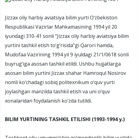
Jizzax oliy harbiy aviatsiya bilim yurti O‘zbekiston
Respublikasi Vazirlar Mahkamasining 1994 yil 20
iyundagi 310-41 sonli “Jizzax oliy harbiy aviatsiya bilim
yurtini tashkil etish to‘g‘risida”gi Qarori hamda,
Mudofaa Vazirining 1994 yil 9 iyuldagi 21/1/0618 sonli
buyrug‘iga asosan tashkil etildi. Ushbu hujjatlarga
asosan bilim yurtini Jizzax shahar Hamroqul Nosirov
nomli ko‘chadagi sobiq politexnikum o‘quv yurti
joylashgan manzilda tashkil etish va uni o‘quv
xonalaridan foydalanish ko‘zda tutildi.
BILIM YURTINING TASHKIL ETILISHI (1993-1994 y.)
Toshkent oliy umumqo‘shin qo‘mondonlik bilim yurtida