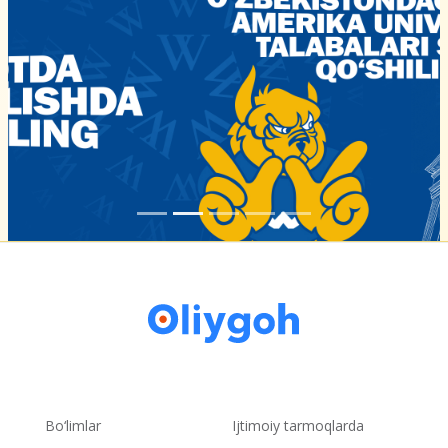
Bo‘limlar
Ijtimoiy tarmoqlarda