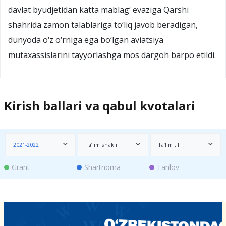
davlat byudjetidan katta mablag‘ evaziga Qarshi
shahrida zamon talablariga to‘liq javob beradigan,
dunyoda o‘z o‘rniga ega bo‘lgan aviatsiya
mutaxassislarini tayyorlashga mos dargoh barpo etildi.
Kirish ballari va qabul kvotalari
2021-2022
Ta’lim shakli
Ta’lim tili
Grant
Shartnoma
Tanlov