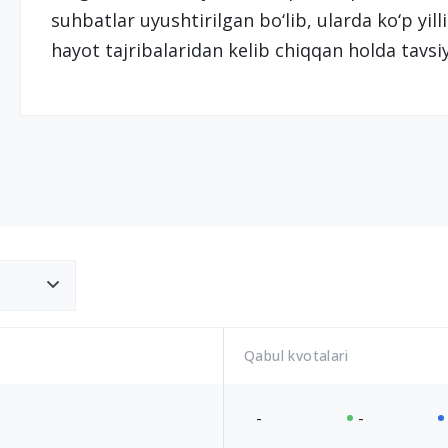
suhbatlar uyushtirilgan bo‘lib, ularda ko‘p yill
hayot tajribalaridan kelib chiqqan holda tavsi
Qabul kvotalari
-
-