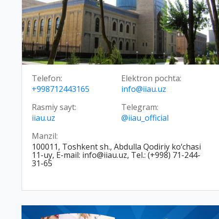
Telefon:
Elektron pochta:
+998712443165
info@iiau.uz
Rasmiy sayt:
Telegram:
iiau.uz
@iiau_official
Manzil:
100011, Toshkent sh., Abdulla Qodiriy ko‘chasi
11-uy, E-mail: info@iiau.uz, Tel.: (+998) 71-244-
31-65