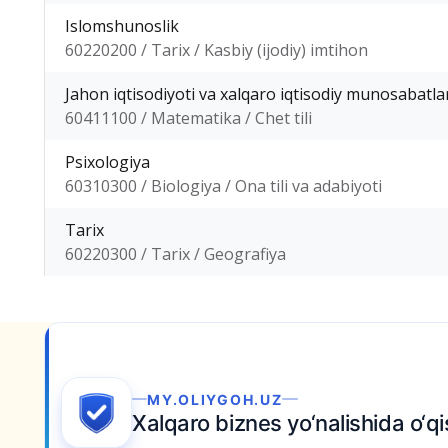
Islomshunoslik
60220200 / Tarix / Kasbiy (ijodiy) imtihon
Jahon iqtisodiyoti va xalqaro iqtisodiy munosabatla
60411100 / Matematika / Chet tili
Psixologiya
60310300 / Biologiya / Ona tili va adabiyoti
Tarix
60220300 / Tarix / Geografiya
a o‘qishni istasangiz,
My.Oliygoh.uz orqali
hoz