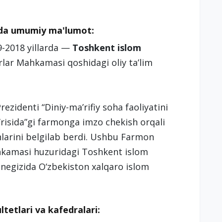
ida umumiy ma'lumot:
-2018 yillarda —
Toshkent islom
rlar Mahkamasi qoshidagi oliy taʼlim
ezidenti “Diniy-ma’rifiy soha faoliyatini
‘risida”gi farmonga imzo chekish orqali
hlarini belgilab berdi. Ushbu Farmon
ahkamasi huzuridagi Toshkent islom
 negizida O‘zbekiston xalqaro islom
tetlari va kafedralari: