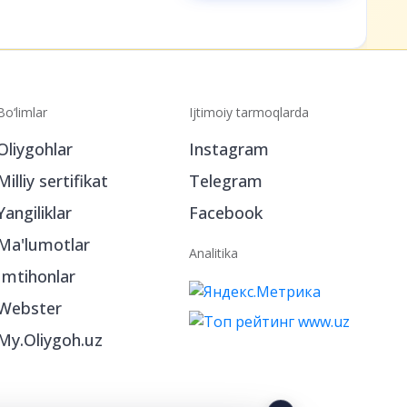
Bo‘limlar
Ijtimoiy tarmoqlarda
Oliygohlar
Instagram
Milliy sertifikat
Telegram
Yangiliklar
Facebook
Ma'lumotlar
Analitika
Imtihonlar
Webster
My.Oliygoh.uz