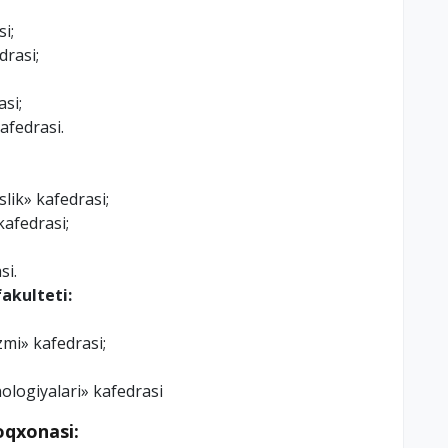
i;
drasi;
si;
afedrasi.
ik» kafedrasi;
kafedrasi;
si.
akulteti:
izmi» kafedrasi;
logiyalari» kafedrasi
oqxonasi: