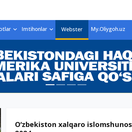
otlar
Imtihonlar
My.Oliygoh.uz
Webster
O‘zbekiston xalqaro islomshunosl