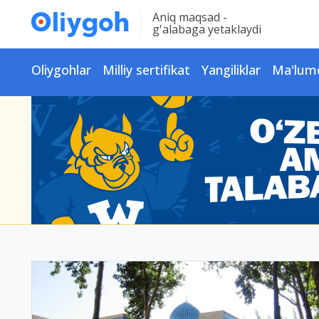
Aniq maqsad -
g'alabaga yetaklaydi
Oliygohlar
Milliy sertifikat
Yangiliklar
Ma'lum