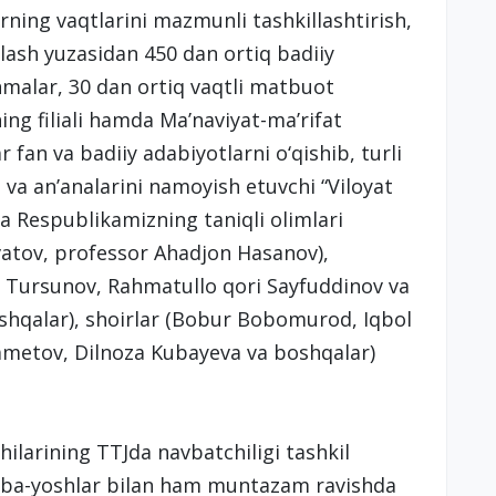
rning vaqtlarini mazmunli tashkillashtirish,
lash yuzasidan 450 dan ortiq badiiy
anmalar, 30 dan ortiq vaqtli matbuot
ng filiali hamda Ma’naviyat-ma’rifat
r fan va badiiy adabiyotlarni o‘qishib, turli
 va an’analarini namoyish etuvchi “Viloyat
Jga Respublikamizning taniqli olimlari
atov, professor Ahadjon Hasanov),
i Tursunov, Rahmatullo qori Sayfuddinov va
oshqalar), shoirlar (Bobur Bobomurod, Iqbol
Rametov, Dilnoza Kubayeva va boshqalar)
ilarining TTJda navbatchiligi tashkil
alaba-yoshlar bilan ham muntazam ravishda