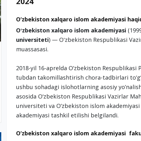
2024
O‘zbekiston xalqaro islom akademiyasi haq
Oʻzbekiston xalqaro islom akademiyasi
(1999
universiteti
) — Oʻzbekiston Respublikasi Vazi
muassasasi.
2018-yil 16-aprelda O‘zbekiston Respublikasi Pr
tubdan takomillashtirish chora-tadbirlari to‘g
ushbu sohadagi islohotlarning asosiy yo‘nalis
asosida O‘zbekiston Respublikasi Vazirlar M
universiteti va O‘zbekiston islom akademiyasi
akademiyasi tashkil etilishi belgilandi.
O‘zbekiston xalqaro islom akademiyasi fakul