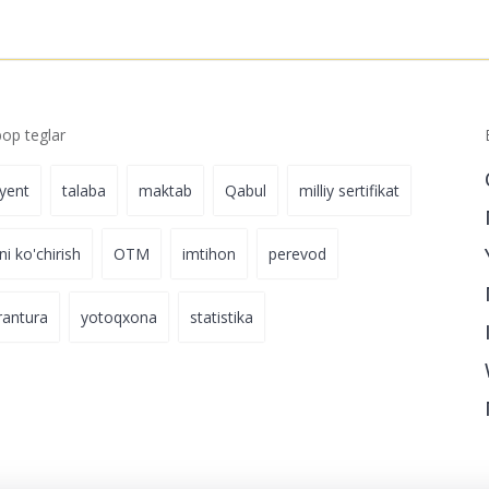
p teglar
iyent
talaba
maktab
Qabul
milliy sertifikat
ni ko'chirish
OTM
imtihon
perevod
rantura
yotoqxona
statistika