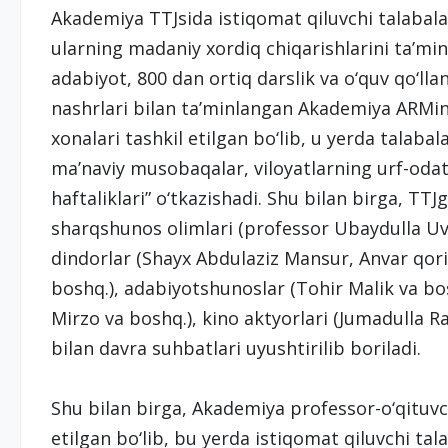
Akademiya TTJsida istiqomat qiluvchi talabala
ularning madaniy xordiq chiqarishlarini ta’min
adabiyot, 800 dan ortiq darslik va o‘quv qo‘ll
nashrlari bilan ta’minlangan Akademiya ARMini
xonalari tashkil etilgan bo‘lib, u yerda talabala
ma’naviy musobaqalar, viloyatlarning urf-odat
haftaliklari” o‘tkazishadi. Shu bilan birga, TT
sharqshunos olimlari (professor Ubaydulla Uv
dindorlar (Shayx Abdulaziz Mansur, Anvar qor
boshq.), adabiyotshunoslar (Tohir Malik va b
Mirzo va boshq.), kino aktyorlari (Jumadulla 
bilan davra suhbatlari uyushtirilib boriladi.
Shu bilan birga, Akademiya professor-o‘qituvch
etilgan bo‘lib, bu yerda istiqomat qiluvchi t