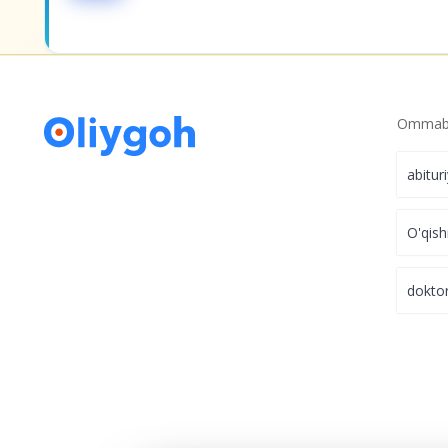
Ommabo
abitur
O'qish
dokto