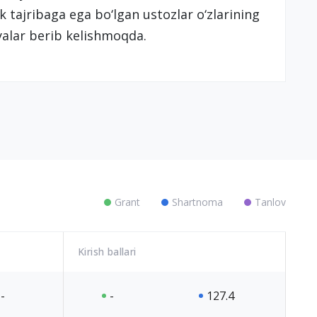
ik tajribaga ega bo‘lgan ustozlar o‘zlarining
yalar berib kelishmoqda.
Grant
Shartnoma
Tanlov
Kirish ballari
-
-
127.4