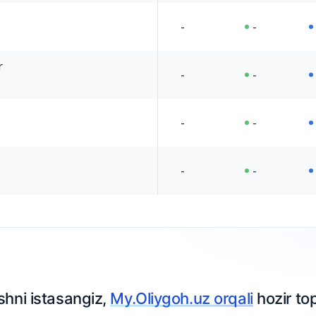
-
-
r
-
-
-
-
-
-
Ariza topshiring
ir topshiring.