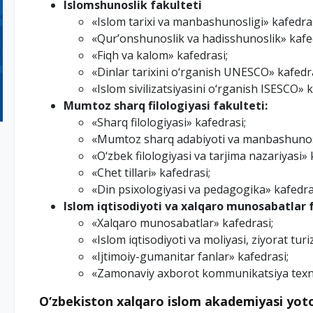
Islomshunoslik fakulteti
«Islom tarixi va manbashunosligi» kafedras
«Qur’onshunoslik va hadisshunoslik» kafe
«Fiqh va kalom» kafedrasi;
«Dinlar tarixini o‘rganish UNESCO» kafedra
«Islom sivilizatsiyasini o‘rganish ISESCO» k
Mumtoz sharq filologiyasi fakulteti:
«Sharq filologiyasi» kafedrasi;
«Mumtoz sharq adabiyoti va manbashunosl
«O‘zbek filologiyasi va tarjima nazariyasi» 
«Chet tillari» kafedrasi;
«Din psixologiyasi va pedagogika» kafedra
Islom iqtisodiyoti va xalqaro munosabatlar f
«Xalqaro munosabatlar» kafedrasi;
«Islom iqtisodiyoti va moliyasi, ziyorat tur
«Ijtimoiy-gumanitar fanlar» kafedrasi;
«Zamonaviy axborot kommunikatsiya texno
O‘zbekiston xalqaro islom akademiyasi yot