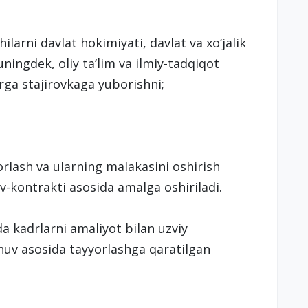
ilarni davlat hokimiyati, davlat va xo‘jalik
ningdek, oliy ta’lim va ilmiy-tadqiqot
rga stajirovkaga yuborishni;
rlash va ularning malakasini oshirish
ov-kontrakti asosida amalga oshiriladi.
a kadrlarni amaliyot bilan uzviy
huv asosida tayyorlashga qaratilgan