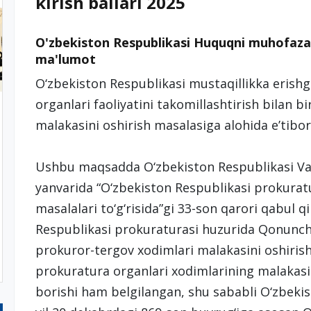
kirish ballari 2025
O'zbekiston Respublikasi Huquqni muhofaza
ma'lumot
O‘zbekiston Respublikasi mustaqillikka erish
organlari faoliyatini takomillashtirish bilan 
malakasini oshirish masalasiga alohida e’tibor 
Ushbu maqsadda O‘zbekiston Respublikasi Vaz
yanvarida “O‘zbekiston Respublikasi prokuratur
masalalari to‘g‘risida”gi 33-son qarori qabul q
Respublikasi prokuraturasi huzurida Qonunc
prokuror-tergov xodimlari malakasini oshirish
prokuratura organlari xodimlarining malakasini
borishi ham belgilangan, shu sababli O‘zbeki