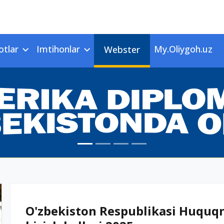
otlar
Imtihonlar
My.Oliygoh.uz
Webster
O'zbekiston Respublikasi Huquqn