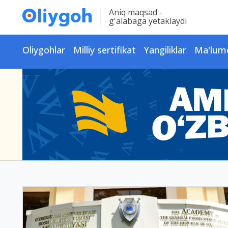
Aniq maqsad -
g'alabaga yetaklaydi
Oliygohlar
Milliy sertifikat
Yangiliklar
Ma'lum