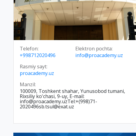
Telefon:
Elektron pochta:
+998712020496
info@proacademy.uz
Rasmiy sayt:
proacademy.uz
Manzil:
100009, Toshkent shahar, Yunusobod tumani,
Rixsiliy ko'chasi, 9-uy, E-mail:
info@proacademy.uzTel:+(998)71-
2020496sb.tsul@exat.uz