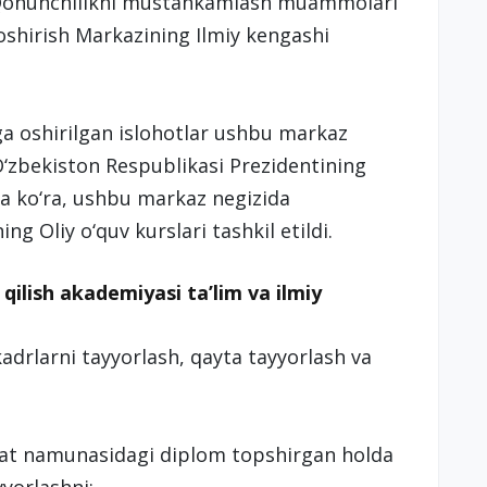
n Qonunchilikni mustahkamlash muammolari
oshirish Markazining Ilmiy kengashi
a oshirilgan islohotlar ushbu markaz
 O‘zbekiston Respublikasi Prezidentining
ga ko‘ra, ushbu markaz negizida
g Oliy o‘quv kurslari tashkil etildi.
ilish akademiyasi ta’lim va ilmiy
kadrlarni tayyorlash, qayta tayyorlash va
avlat namunasidagi diplom topshirgan holda