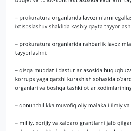
budjet va to‘lov-kontrakt asosida kadrlarni ta
– prokuratura organlarida lavozimlarni egall
ixtisoslashuv shaklida kasbiy qayta tayyorlash
– prokuratura organlarida rahbarlik lavozimla
tayyorlashni;
– qisqa muddatli dasturlar asosida huquqbuzarli
korrupsiyaga qarshi kurashish sohasida o‘zar
organlari va boshqa tashkilotlar xodimlarining
– qonunchilikka muvofiq oliy malakali ilmiy va
– milliy, xorijiy va xalqaro grantlarni jalb qilg