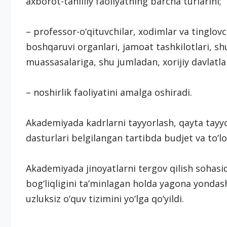
axborot-tahliliy faoliyatning barcha turlarini;
– professor-o‘qituvchilar, xodimlar va tinglovch
boshqaruvi organlari, jamoat tashkilotlari, shu
muassasalariga, shu jumladan, xorijiy davlatla
– noshirlik faoliyatini amalga oshiradi.
Akademiyada kadrlarni tayyorlash, qayta tayyo
dasturlari belgilangan tartibda budjet va to‘l
Akademiyada jinoyatlarni tergov qilish sohasid
bog‘liqligini ta’minlagan holda yagona yondas
uzluksiz o‘quv tizimini yo‘lga qo‘yildi.