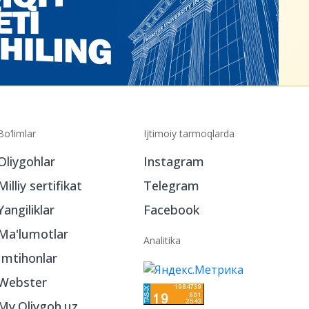
Bo‘limlar
Ijtimoiy tarmoqlarda
Oliygohlar
Instagram
Milliy sertifikat
Telegram
Yangiliklar
Facebook
Ma'lumotlar
Analitika
Imtihonlar
Webster
My.Oliygoh.uz