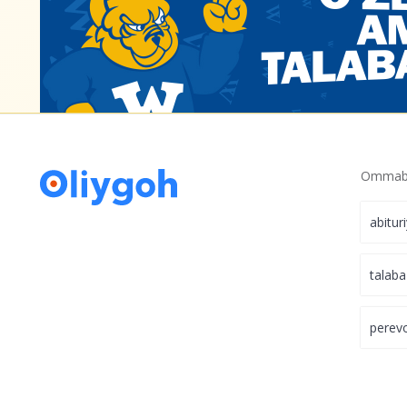
Ommabo
abitur
talaba
perev