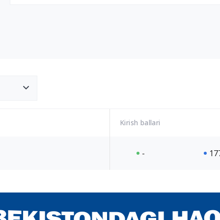
Kirish ballari
-
17