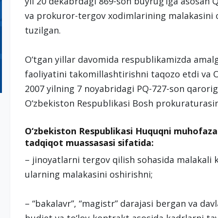
yil 20 dekabrdagi 869-son buyrug‘iga asosa
va prokuror-tergov xodimlarining malakasini 
tuzilgan.
O‘tgan yillar davomida respublikamizda amalg
faoliyatini takomillashtirishni taqozo etdi va
2007 yilning 7 noyabridagi PQ-727-son qarori
O‘zbekiston Respublikasi Bosh prokuraturasinin
O‘zbekiston Respublikasi Huquqni muhofaza q
tadqiqot muassasasi sifatida:
– jinoyatlarni tergov qilish sohasida malakali 
ularning malakasini oshirishni;
– “bakalavr”, “magistr” darajasi bergan va d