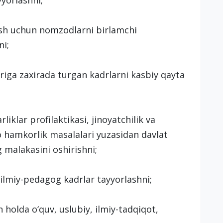
yyorlashni;
ash uchun nomzodlarni birlamchi
ni;
riga zaxirada turgan kadrlarni kasbiy qayta
klar profilaktikasi, jinoyatchilik va
o hamkorlik masalalari yuzasidan davlat
 malakasini oshirishni;
 ilmiy-pedagog kadrlar tayyorlashni;
an holda o‘quv, uslubiy, ilmiy-tadqiqot,