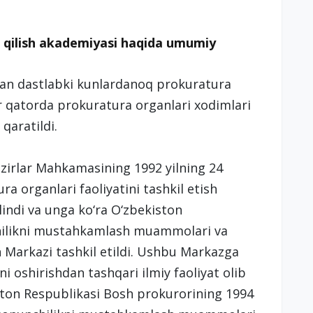
 qilish akademiyasi haqida umumiy
gan dastlabki kunlardanoq prokuratura
bir qatorda prokuratura organlari xodimlari
qaratildi.
irlar Mahkamasining 1992 yilning 24
a organlari faoliyatini tashkil etish
ilindi va unga ko‘ra O‘zbekiston
hilikni mustahkamlash muammolari va
 Markazi tashkil etildi. Ushbu Markazga
 oshirishdan tashqari ilmiy faoliyat olib
ston Respublikasi Bosh prokurorining 1994