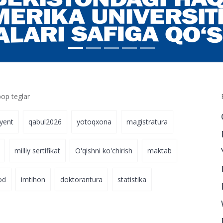
p teglar
iyent
qabul2026
yotoqxona
magistratura
milliy sertifikat
O'qishni ko'chirish
maktab
od
imtihon
doktorantura
statistika