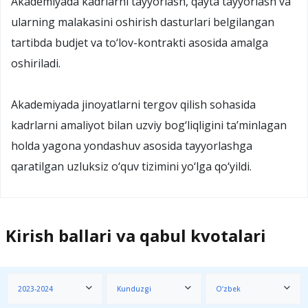
Akademiyada kadrlarni tayyorlash, qayta tayyorlash va
ularning malakasini oshirish dasturlari belgilangan
tartibda budjet va to‘lov-kontrakti asosida amalga
oshiriladi.
Akademiyada jinoyatlarni tergov qilish sohasida
kadrlarni amaliyot bilan uzviy bog‘liqligini ta’minlagan
holda yagona yondashuv asosida tayyorlashga
qaratilgan uzluksiz o‘quv tizimini yo‘lga qo‘yildi.
Kirish ballari va qabul kvotalari
2023-2024
Kunduzgi
O‘zbek