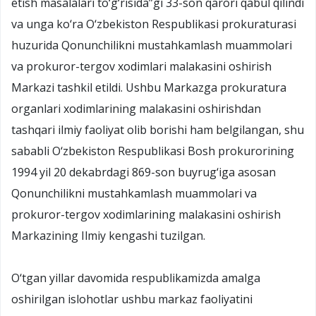
etish masalalari to‘g‘risida”gi 33-son qarori qabul qilindi
va unga ko‘ra O‘zbekiston Respublikasi prokuraturasi
huzurida Qonunchilikni mustahkamlash muammolari
va prokuror-tergov xodimlari malakasini oshirish
Markazi tashkil etildi. Ushbu Markazga prokuratura
organlari xodimlarining malakasini oshirishdan
tashqari ilmiy faoliyat olib borishi ham belgilangan, shu
sababli O‘zbekiston Respublikasi Bosh prokurorining
1994 yil 20 dekabrdagi 869-son buyrug‘iga asosan
Qonunchilikni mustahkamlash muammolari va
prokuror-tergov xodimlarining malakasini oshirish
Markazining Ilmiy kengashi tuzilgan.
O‘tgan yillar davomida respublikamizda amalga
oshirilgan islohotlar ushbu markaz faoliyatini