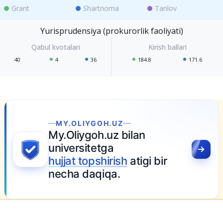
Grant
Shartnoma
Tanlov
Yurisprudensiya (prokurorlik faoliyati)
40
4
36
184.8
171.6
GOH.UZ
h.uz bilan
etga
shirish
atigi bir
qiqa.