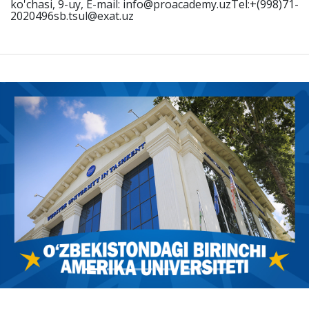
ko'chasi, 9-uy, E-mail: info@proacademy.uzTel:+(998)71-
2020496sb.tsul@exat.uz