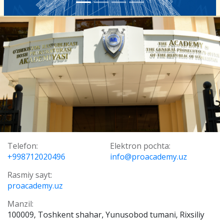
Telefon:
Elektron pochta:
+998712020496
info@proacademy.uz
Rasmiy sayt:
proacademy.uz
Manzil:
100009, Toshkent shahar, Yunusobod tumani, Rixsiliy