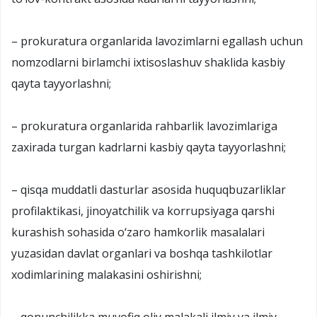
– prokuratura organlarida lavozimlarni egallash uchun
nomzodlarni birlamchi ixtisoslashuv shaklida kasbiy
qayta tayyorlashni;
– prokuratura organlarida rahbarlik lavozimlariga
zaxirada turgan kadrlarni kasbiy qayta tayyorlashni;
– qisqa muddatli dasturlar asosida huquqbuzarliklar
profilaktikasi, jinoyatchilik va korrupsiyaga qarshi
kurashish sohasida o‘zaro hamkorlik masalalari
yuzasidan davlat organlari va boshqa tashkilotlar
xodimlarining malakasini oshirishni;
– qonunchilikka muvofiq oliy malakali ilmiy va ilmiy-