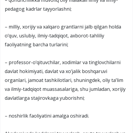
pedagog kadrlar tayyorlashni;
– milliy, xorijiy va xalqaro grantlarni jalb qilgan holda
o‘quv, uslubiy, ilmiy-tadqiqot, axborot-tahliliy
faoliyatning barcha turlarini;
– professor-o‘qituvchilar, xodimlar va tinglovchilarni
davlat hokimiyati, davlat va xo‘jalik boshqaruvi
organlari, jamoat tashkilotlari, shuningdek, oliy ta’lim
va ilmiy-tadqiqot muassasalariga, shu jumladan, xorijiy
davlatlarga stajirovkaga yuborishni;
– noshirlik faoliyatini amalga oshiradi.