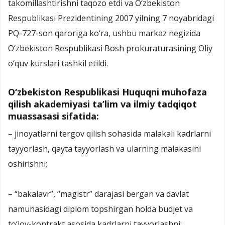
takomillashtirishni taqozo etdi va O‘zbekiston
Respublikasi Prezidentining 2007 yilning 7 noyabridagi
PQ-727-son qaroriga ko‘ra, ushbu markaz negizida
O‘zbekiston Respublikasi Bosh prokuraturasining Oliy
o‘quv kurslari tashkil etildi.
O‘zbekiston Respublikasi Huquqni muhofaza
qilish akademiyasi ta’lim va ilmiy tadqiqot
muassasasi sifatida:
– jinoyatlarni tergov qilish sohasida malakali kadrlarni
tayyorlash, qayta tayyorlash va ularning malakasini
oshirishni;
– “bakalavr”, “magistr” darajasi bergan va davlat
namunasidagi diplom topshirgan holda budjet va
to‘lov-kontrakt asosida kadrlarni tayyorlashni;