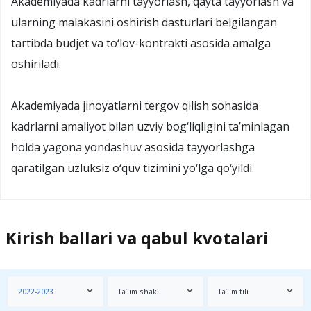
Akademiyada kadrlarni tayyorlash, qayta tayyorlash va
ularning malakasini oshirish dasturlari belgilangan
tartibda budjet va to‘lov-kontrakti asosida amalga
oshiriladi.
Akademiyada jinoyatlarni tergov qilish sohasida
kadrlarni amaliyot bilan uzviy bog‘liqligini ta’minlagan
holda yagona yondashuv asosida tayyorlashga
qaratilgan uzluksiz o‘quv tizimini yo‘lga qo‘yildi.
Kirish ballari va qabul kvotalari
2022-2023
Ta’lim shakli
Ta’lim tili