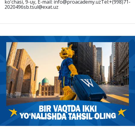
ko'chasi, 9-uy, E-mail: info@proacademy.uzTel:+(998)71-
2020496sb.tsul@exat.uz