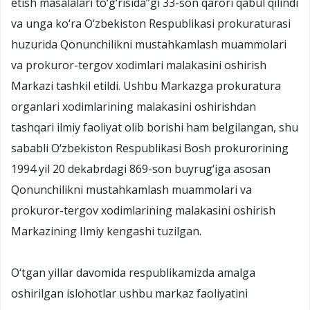
etish masalalari to‘g‘risida”gi 33-son qarori qabul qilindi
va unga ko‘ra O‘zbekiston Respublikasi prokuraturasi
huzurida Qonunchilikni mustahkamlash muammolari
va prokuror-tergov xodimlari malakasini oshirish
Markazi tashkil etildi. Ushbu Markazga prokuratura
organlari xodimlarining malakasini oshirishdan
tashqari ilmiy faoliyat olib borishi ham belgilangan, shu
sababli O‘zbekiston Respublikasi Bosh prokurorining
1994 yil 20 dekabrdagi 869-son buyrug‘iga asosan
Qonunchilikni mustahkamlash muammolari va
prokuror-tergov xodimlarining malakasini oshirish
Markazining Ilmiy kengashi tuzilgan.
O‘tgan yillar davomida respublikamizda amalga
oshirilgan islohotlar ushbu markaz faoliyatini