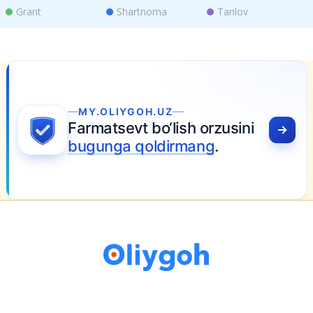
Grant
Shartnoma
Tanlov
LIYGOH.UZ
tsevt bo‘lish orzusini
nga qoldirmang
.