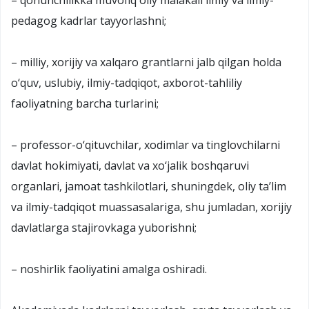
pedagog kadrlar tayyorlashni;
– milliy, xorijiy va xalqaro grantlarni jalb qilgan holda
o‘quv, uslubiy, ilmiy-tadqiqot, axborot-tahliliy
faoliyatning barcha turlarini;
– professor-o‘qituvchilar, xodimlar va tinglovchilarni
davlat hokimiyati, davlat va xo‘jalik boshqaruvi
organlari, jamoat tashkilotlari, shuningdek, oliy ta’lim
va ilmiy-tadqiqot muassasalariga, shu jumladan, xorijiy
davlatlarga stajirovkaga yuborishni;
– noshirlik faoliyatini amalga oshiradi.