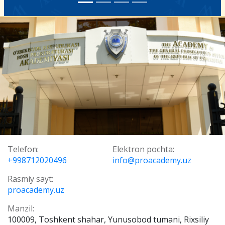
Telefon:
Elektron pochta:
+998712020496
info@proacademy.uz
Rasmiy sayt:
proacademy.uz
Manzil:
100009, Toshkent shahar, Yunusobod tumani, Rixsiliy