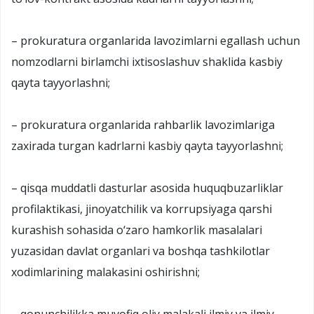
– prokuratura organlarida lavozimlarni egallash uchun
nomzodlarni birlamchi ixtisoslashuv shaklida kasbiy
qayta tayyorlashni;
– prokuratura organlarida rahbarlik lavozimlariga
zaxirada turgan kadrlarni kasbiy qayta tayyorlashni;
– qisqa muddatli dasturlar asosida huquqbuzarliklar
profilaktikasi, jinoyatchilik va korrupsiyaga qarshi
kurashish sohasida o‘zaro hamkorlik masalalari
yuzasidan davlat organlari va boshqa tashkilotlar
xodimlarining malakasini oshirishni;
– qonunchilikka muvofiq oliy malakali ilmiy va ilmiy-