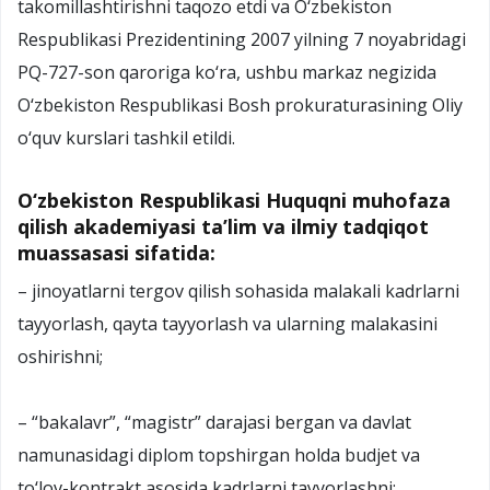
takomillashtirishni taqozo etdi va O‘zbekiston
Respublikasi Prezidentining 2007 yilning 7 noyabridagi
PQ-727-son qaroriga ko‘ra, ushbu markaz negizida
O‘zbekiston Respublikasi Bosh prokuraturasining Oliy
o‘quv kurslari tashkil etildi.
O‘zbekiston Respublikasi Huquqni muhofaza
qilish akademiyasi ta’lim va ilmiy tadqiqot
muassasasi sifatida:
– jinoyatlarni tergov qilish sohasida malakali kadrlarni
tayyorlash, qayta tayyorlash va ularning malakasini
oshirishni;
– “bakalavr”, “magistr” darajasi bergan va davlat
namunasidagi diplom topshirgan holda budjet va
to‘lov-kontrakt asosida kadrlarni tayyorlashni;