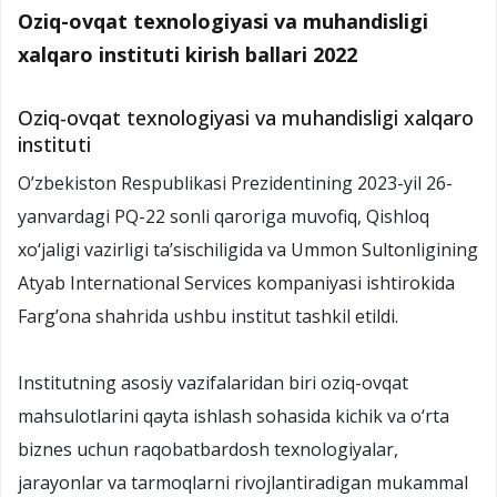
Oziq-ovqat texnologiyasi va muhandisligi
xalqaro instituti kirish ballari 2022
Oziq-ovqat texnologiyasi va muhandisligi xalqaro
instituti
O’zbekiston Respublikasi Prezidentining 2023-yil 26-
yanvardagi PQ-22 sonli qaroriga muvofiq, Qishloq
xo‘jaligi vazirligi ta’sischiligida va Ummon Sultonligining
Atyab International Services kompaniyasi ishtirokida
Farg’ona shahrida ushbu institut tashkil etildi.
Institutning asosiy vazifalaridan biri oziq-ovqat
mahsulotlarini qayta ishlash sohasida kichik va o‘rta
biznes uchun raqobatbardosh texnologiyalar,
jarayonlar va tarmoqlarni rivojlantiradigan mukammal