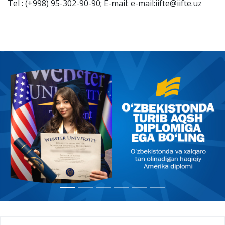
Tel : (+998) 95-302-90-90; E-mail: e-mail:iifte@iifte.uz