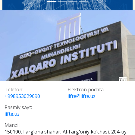
Telefon:
Elektron pochta:
+998953029090
iifte@iifte.uz
Rasmiy sayt:
iifte.uz
Manzil:
150100, Farg‘ona shahar, Al-Farg‘oniy ko‘chasi, 204-uy.