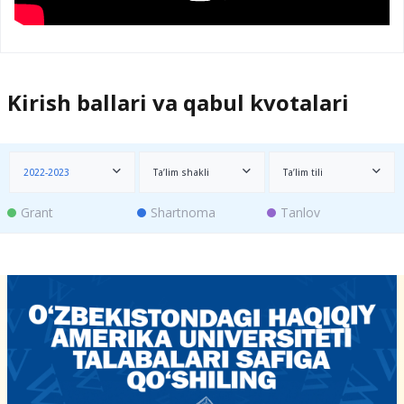
Kirish ballari va qabul kvotalari
2022-2023
Ta’lim shakli
Ta’lim tili
Grant
Shartnoma
Tanlov