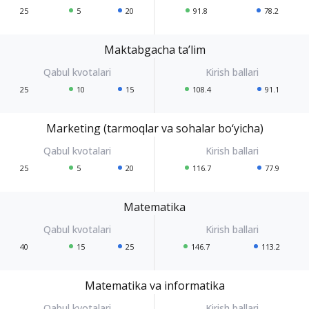
25
5
20
91.8
78.2
Maktabgacha ta’lim
25
10
15
108.4
91.1
Marketing (tarmoqlar va sohalar bo‘yicha)
25
5
20
116.7
77.9
Matematika
40
15
25
146.7
113.2
Matematika va informatika