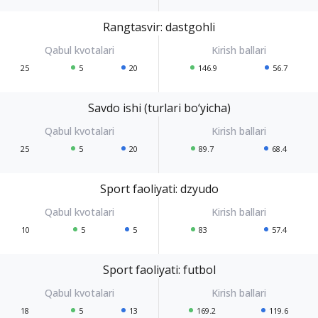
Rangtasvir: dastgohli
25
5
20
146.9
56.7
Savdo ishi (turlari bo‘yicha)
25
5
20
89.7
68.4
Sport faoliyati: dzyudo
10
5
5
83
57.4
Sport faoliyati: futbol
18
5
13
169.2
119.6