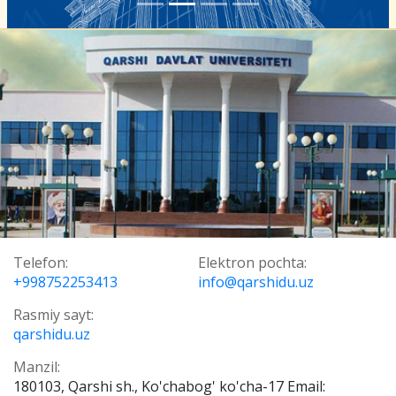
Telefon:
Elektron pochta:
+998752253413
info@qarshidu.uz
Rasmiy sayt:
qarshidu.uz
Manzil:
180103, Qarshi sh., Ko'chabog' ko'cha-17 Email: