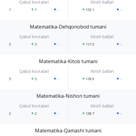
1
1
-
152.1
-
Matematika-Dehqonobod tumani
3
3
-
117.3
-
Matematika-Kitob tumani
3
3
-
118.9
-
Matematika-Nishon tumani
2
2
-
138.7
-
Matematika-Qamashi tumani