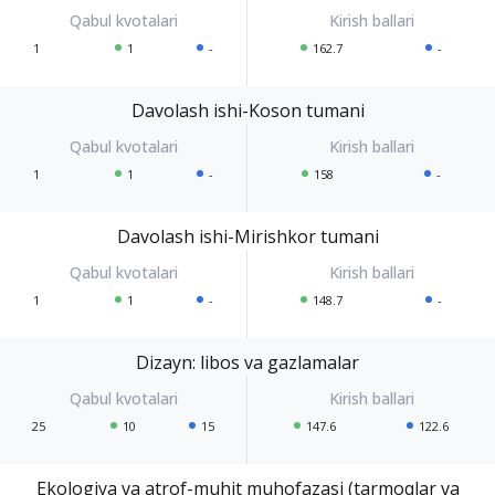
1
1
-
162.7
-
Davolash ishi-Koson tumani
1
1
-
158
-
Davolash ishi-Mirishkor tumani
1
1
-
148.7
-
Dizayn: libos va gazlamalar
25
10
15
147.6
122.6
Ekologiya va atrof-muhit muhofazasi (tarmoqlar va