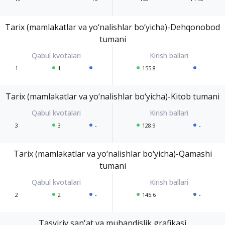
Tarix (mamlakatlar va yo‘nalishlar bo‘yicha)-Dehqonobod
tumani
1
1
-
155.8
-
Tarix (mamlakatlar va yo‘nalishlar bo‘yicha)-Kitob tumani
3
3
-
128.9
-
Tarix (mamlakatlar va yo‘nalishlar bo‘yicha)-Qamashi
tumani
2
2
-
145.6
-
Tasviriy san'at va muhandislik grafikasi