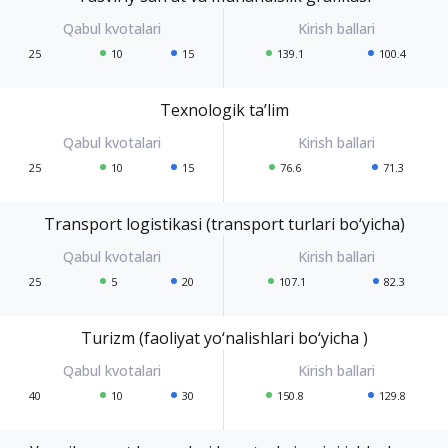
25
10
15
139.1
100.4
Texnologik ta’lim
25
10
15
76.6
71.3
Transport logistikasi (transport turlari bo‘yicha)
25
5
20
107.1
82.3
Turizm (faoliyat yo‘nalishlari bo‘yicha )
40
10
30
150.8
129.8