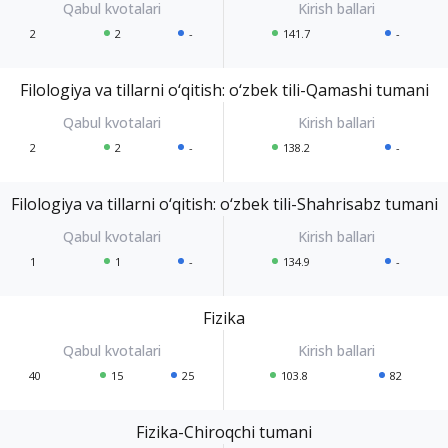
2
2
-
141.7
-
Filologiya va tillarni o‘qitish: o‘zbek tili-Qamashi tumani
2
2
-
138.2
-
Filologiya va tillarni o‘qitish: o‘zbek tili-Shahrisabz tumani
1
1
-
134.9
-
Fizika
40
15
25
103.8
82
Fizika-Chiroqchi tumani