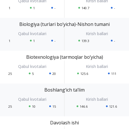
1
1
-
140.7
-
Biologiya (turlari bo‘yicha)-Nishon tumani
1
1
-
139.3
-
Biotexnologiya (tarmoqlar bo‘yicha)
25
5
20
125.6
111
Boshlang‘ich ta’lim
25
10
15
146.6
121.6
Davolash ishi