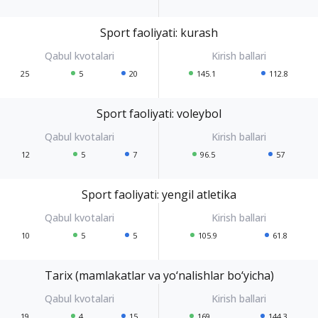
Sport faoliyati: kurash
25
5
20
145.1
112.8
Sport faoliyati: voleybol
12
5
7
96.5
57
Sport faoliyati: yengil atletika
10
5
5
105.9
61.8
Tarix (mamlakatlar va yo‘nalishlar bo‘yicha)
19
4
15
169
144.3