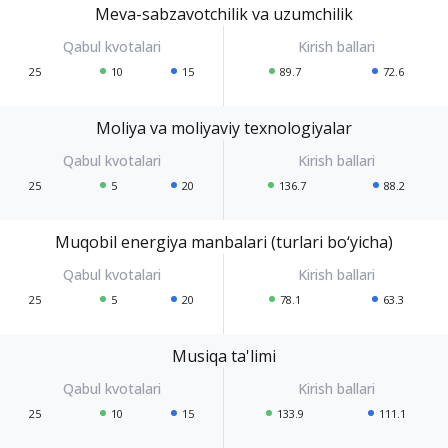
Meva-sabzavotchilik va uzumchilik
25
10
15
89.7
72.6
Moliya va moliyaviy texnologiyalar
25
5
20
136.7
88.2
Muqobil energiya manbalari (turlari bo‘yicha)
25
5
20
78.1
63.3
Musiqa ta'limi
25
10
15
133.9
111.1