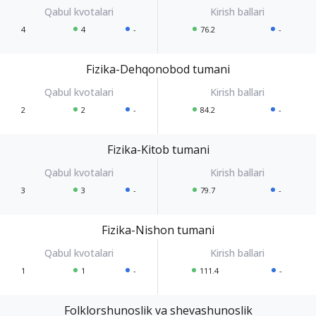
4
4
-
76.2
-
Fizika-Dehqonobod tumani
2
2
-
84.2
-
Fizika-Kitob tumani
3
3
-
79.7
-
Fizika-Nishon tumani
1
1
-
111.4
-
Folklorshunoslik va shevashunoslik