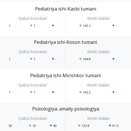
Pediatriya ishi-Kasbi tumani
1
1
-
143.5
-
Pediatriya ishi-Koson tumani
1
1
-
144.8
-
Pediatriya ishi-Mirishkor tumani
1
1
-
143.2
-
Psixologiya: amaliy psixologiya
50
10
40
123.8
91.5