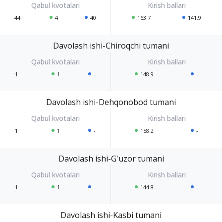
44
4
40
163.7
141.9
Davolash ishi-Chiroqchi tumani
1
1
-
148.9
-
Davolash ishi-Dehqonobod tumani
1
1
-
158.2
-
Davolash ishi-G'uzor tumani
1
1
-
144.8
-
Davolash ishi-Kasbi tumani