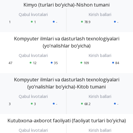
Kimyo (turlari bo‘yicha)-Nishon tumani
1
1
-
78.9
-
Kompyuter ilmlari va dasturlash texnologiyalari
(yo‘nalishlar bo‘yicha)
47
12
35
109
84
Kompyuter ilmlari va dasturlash texnologiyalari
(yo‘nalishlar bo‘yicha)-Kitob tumani
3
3
-
68.2
-
Kutubxona-axborot faoliyati (faoliyat turlari bo‘yicha)