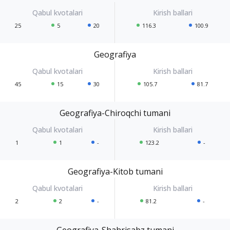
25
5
20
116.3
100.9
Geografiya
45
15
30
105.7
81.7
Geografiya-Chiroqchi tumani
1
1
-
123.2
-
Geografiya-Kitob tumani
2
2
-
81.2
-
Geografiya-Shahrisabz tumani