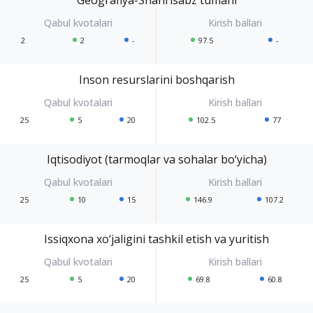
2
2
-
97.5
-
Inson resurslarini boshqarish
25
5
20
102.5
77
Iqtisodiyot (tarmoqlar va sohalar bo‘yicha)
25
10
15
146.9
107.2
Issiqxona xo‘jaligini tashkil etish va yuritish
25
5
20
69.8
60.8