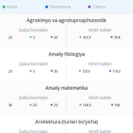
Grant
Shartnoma
Tanlov
Agrokimyo va agrotuproqshunoslik
25
5
20
101.9
79.8
Amaliy filologiya
25
5
20
133.9
116.2
Amaliy matematika
50
25
25
134.5
108
Arxitektura (turlari bo‘yicha)