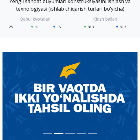
Yengil sanoat buyumlari konstruksiyasini ishlash va
texnologiyasi (ishlab chiqarish turlari bo‘yicha)
25
10
15
68.3
59.3