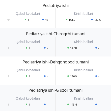
Pediatriya ishi
44
4
40
151.7
137.5
Pediatriya ishi-Chiroqchi tumani
1
1
-
147.8
-
Pediatriya ishi-Dehqonobod tumani
1
1
-
136.9
-
Pediatriya ishi-G'uzor tumani
1
1
-
143.4
-