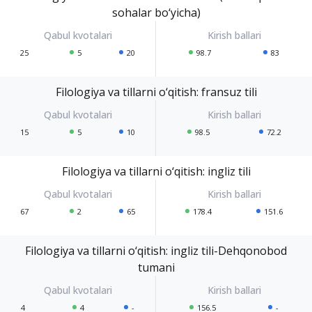
sohalar bo‘yicha)
25
5
20
98.7
83
Filologiya va tillarni o‘qitish: fransuz tili
15
5
10
98.5
72.2
Filologiya va tillarni o‘qitish: ingliz tili
67
2
65
178.4
151.6
Filologiya va tillarni o‘qitish: ingliz tili-Dehqonobod
tumani
4
4
-
156.5
-