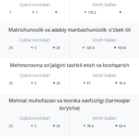
1
1
-
170.2
-
Matnshunoslik va adabiy manbashunoslik: o‘zbek tili
25
5
20
120.4
103.8
Mehmonxona xo‘jaligini tashkil etish va boshqarish
25
5
20
97
70.4
Mehnat muhofazasi va texnika xavfsizligi (tarmoqlar
bo‘yicha)
25
5
20
78.6
63.4