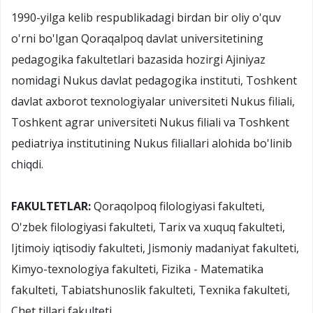
1990-yilga kelib respublikadagi birdan bir oliy o'quv
o'rni bo'lgan Qoraqalpoq davlat universitetining
pedagogika fakultetlari bazasida hozirgi Ajiniyaz
nomidagi Nukus davlat pedagogika instituti, Toshkent
davlat axborot texnologiyalar universiteti Nukus filiali,
Toshkent agrar universiteti Nukus filiali va Toshkent
pediatriya institutining Nukus filiallari alohida bo'linib
chiqdi.
FAKULTETLAR:
Qoraqolpoq filologiyasi fakulteti,
O'zbek filologiyasi fakulteti, Tarix va xuquq fakulteti,
Ijtimoiy iqtisodiy fakulteti, Jismoniy madaniyat fakulteti,
Kimyo-texnologiya fakulteti, Fizika - Matematika
fakulteti, Tabiatshunoslik fakulteti, Texnika fakulteti,
Chet tillari fakulteti