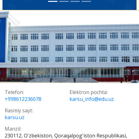
Telefon:
Elektron pochta:
+998612236078
karsu_info@edu.uz
Rasmiy sayt:
karsu.uz
Manzil:
230112, O'zbekiston, Qoraqalpog'iston Respublikasi,