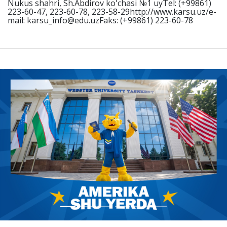
Nukus shahri, Sh.Abdirov ko'chasi №1 uyTel: (+99861)
223-60-47, 223-60-78, 223-58-29http://www.karsu.uz/e-
mail: karsu_info@edu.uzFaks: (+99861) 223-60-78