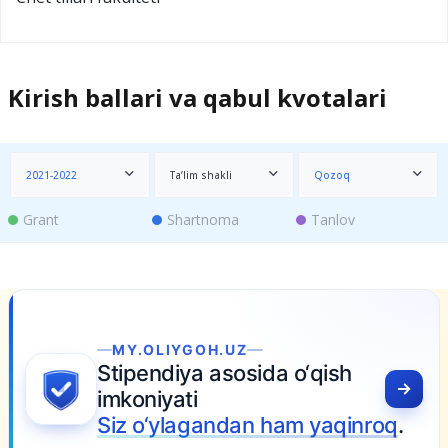
Kirish ballari va qabul kvotalari
2021-2022
Ta’lim shakli
Qozoq
Grant
Shartnoma
Tanlov
MY.OLIYGOH.UZ
Stipendiya asosida o‘qish
imkoniyati
Siz o‘ylagandan ham yaqinroq
.