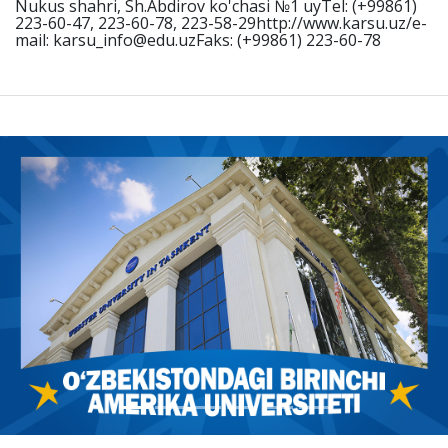
Nukus shahri, Sh.Abdirov ko'chasi №1 uyTel: (+99861)
223-60-47, 223-60-78, 223-58-29http://www.karsu.uz/e-
mail: karsu_info@edu.uzFaks: (+99861) 223-60-78