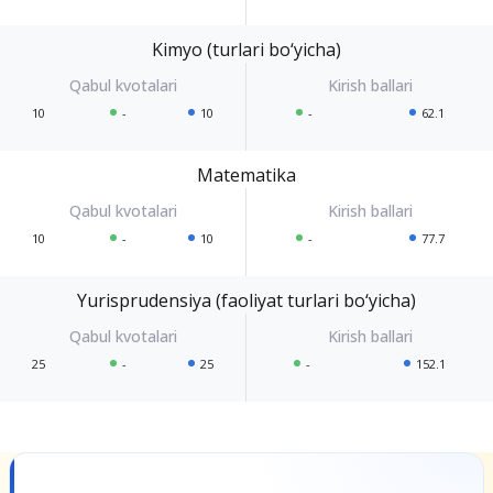
Kimyo (turlari bo‘yicha)
10
-
10
-
62.1
Matematika
10
-
10
-
77.7
Yurisprudensiya (faoliyat turlari bo‘yicha)
25
-
25
-
152.1