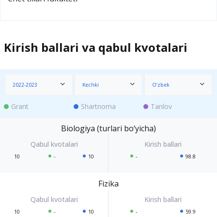
Kirish ballari va qabul kvotalari
2022-2023
Kechki
O‘zbek
Grant
Shartnoma
Tanlov
Biologiya (turlari bo‘yicha)
10
-
10
-
98.8
Fizika
10
-
10
-
59.9