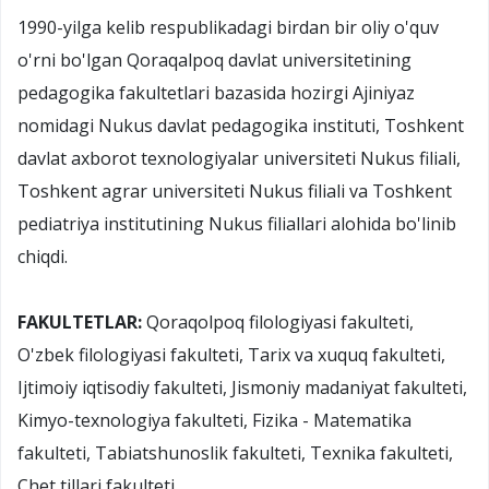
1990-yilga kelib respublikadagi birdan bir oliy o'quv
o'rni bo'lgan Qoraqalpoq davlat universitetining
pedagogika fakultetlari bazasida hozirgi Ajiniyaz
nomidagi Nukus davlat pedagogika instituti, Toshkent
davlat axborot texnologiyalar universiteti Nukus filiali,
Toshkent agrar universiteti Nukus filiali va Toshkent
pediatriya institutining Nukus filiallari alohida bo'linib
chiqdi.
FAKULTETLAR:
Qoraqolpoq filologiyasi fakulteti,
O'zbek filologiyasi fakulteti, Tarix va xuquq fakulteti,
Ijtimoiy iqtisodiy fakulteti, Jismoniy madaniyat fakulteti,
Kimyo-texnologiya fakulteti, Fizika - Matematika
fakulteti, Tabiatshunoslik fakulteti, Texnika fakulteti,
Chet tillari fakulteti