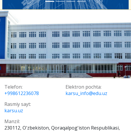
Telefon:
Elektron pochta:
+998612236078
karsu_info@edu.uz
Rasmiy sayt:
karsu.uz
Manzil:
230112, O'zbekiston, Qoraqalpog'iston Respublikasi,